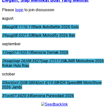
Elegant, Siap Memikat Buat Yang Melihat
Please
login
to join discussion
august
08
aug
08:11
16:11
Black AutoBattle 2026 Solo
29
aug
08:53
21:53
Black Motodify 2026 Bali
september
12
sep
07:19
20:19
Senioria Demak 2026
26
sep
(sep 26)
08:35
27
(sep 27)
17:35
AJMR Motoshow 2026
Rokan Hulu Riau
october
03
oct
(oct 3)
08:58
04
(oct 4)
19:58
HDR Speed88 MotoShow
2026 Jambi
31
oct
07:34
20:34
Senioria Purwodadi 2026