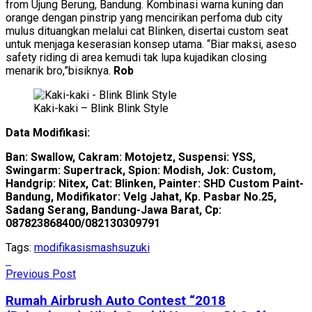
from Ujung Berung, Bandung. Kombinasi warna kuning dan
orange dengan pinstrip yang mencirikan perfoma dub city
mulus dituangkan melalui cat Blinken, disertai custom seat
untuk menjaga keserasian konsep utama. “Biar maksi, aseso
safety riding di area kemudi tak lupa kujadikan closing
menarik bro,”bisiknya.
Rob
Kaki-kaki – Blink Blink Style
Data Modifikasi:
Ban: Swallow, Cakram: Motojetz, Suspensi: YSS,
Swingarm: Supertrack, Spion: Modish, Jok: Custom,
Handgrip: Nitex, Cat: Blinken, Painter: SHD Custom Paint-
Bandung, Modifikator: Velg Jahat, Kp. Pasbar No.25,
Sadang Serang, Bandung-Jawa Barat, Cp:
087823868400/082130309791
Tags:
modifikasi
smash
suzuki
Previous Post
Rumah Airbrush Auto Contest “2018