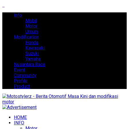
Info
Mobil
Motor
Umum
Modification
Honda
Kawasaki
Suzuki
Yamaha
Nusantara Race
Event
Community
Profile
Product
HOME
INFO
Motor