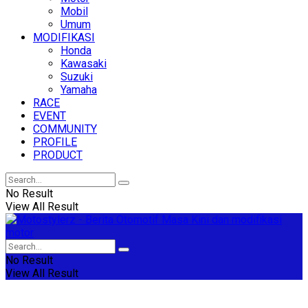
Mobil
Umum
MODIFIKASI
Honda
Kawasaki
Suzuki
Yamaha
RACE
EVENT
COMMUNITY
PROFILE
PRODUCT
No Result
View All Result
No Result
View All Result