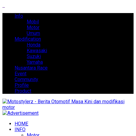
Info
Mobil
Motor
Umum
Modification
Honda
Kawasaki
Suzuki
Yamaha
Nusantara Race
Event
Community
Profile
Product
HOME
INFO
Motor