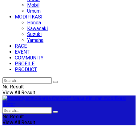
Mobil
Umum
MODIFIKASI
Honda
Kawasaki
Suzuki
Yamaha
RACE
EVENT
COMMUNITY
PROFILE
PRODUCT
No Result
View All Result
No Result
View All Result