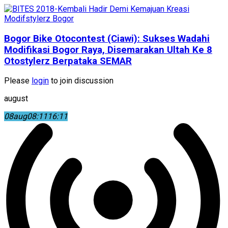
Bogor Bike Otocontest (Ciawi): Sukses Wadahi
Modifikasi Bogor Raya, Disemarakan Ultah Ke 8
Otostylerz Berpataka SEMAR
Please
login
to join discussion
august
08
aug
08:11
16:11