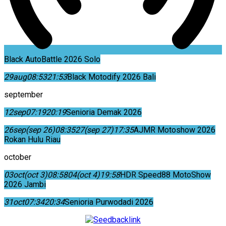
Black AutoBattle 2026 Solo
29
aug
08:53
21:53
Black Motodify 2026 Bali
september
12
sep
07:19
20:19
Senioria Demak 2026
26
sep
(sep 26)
08:35
27
(sep 27)
17:35
AJMR Motoshow 2026
Rokan Hulu Riau
october
03
oct
(oct 3)
08:58
04
(oct 4)
19:58
HDR Speed88 MotoShow
2026 Jambi
31
oct
07:34
20:34
Senioria Purwodadi 2026