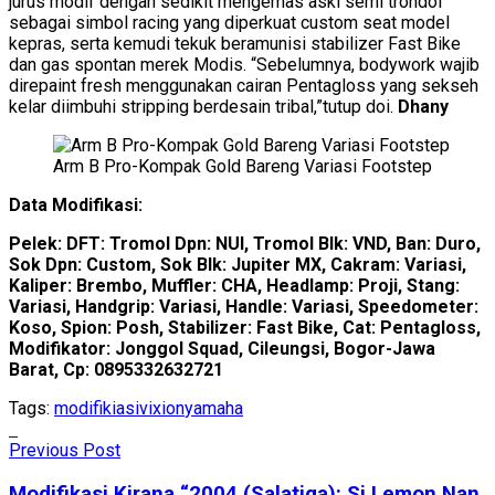
jurus modif dengan sedikit mengemas aski semi trondol
sebagai simbol racing yang diperkuat custom seat model
kepras, serta kemudi tekuk beramunisi stabilizer Fast Bike
dan gas spontan merek Modis. “Sebelumnya, bodywork wajib
direpaint fresh menggunakan cairan Pentagloss yang sekseh
kelar diimbuhi stripping berdesain tribal,”tutup doi.
Dhany
Arm B Pro-Kompak Gold Bareng Variasi Footstep
Data Modifikasi:
Pelek: DFT: Tromol Dpn: NUI, Tromol Blk: VND, Ban: Duro,
Sok Dpn: Custom, Sok Blk: Jupiter MX, Cakram: Variasi,
Kaliper: Brembo, Muffler: CHA, Headlamp: Proji, Stang:
Variasi, Handgrip: Variasi, Handle: Variasi, Speedometer:
Koso, Spion: Posh, Stabilizer: Fast Bike, Cat: Pentagloss,
Modifikator: Jonggol Squad, Cileungsi, Bogor-Jawa
Barat, Cp: 0895332632721
Tags:
modifikiasi
vixion
yamaha
Previous Post
Modifikasi Kirana “2004 (Salatiga): Si Lemon Nan