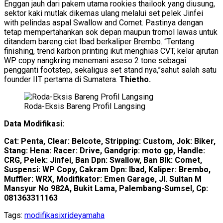
Enggan jauh dari pakem utama rookies thailook yang diusung,
sektor kaki mutlak dikemas ulang melalui set pelek Jinfei
with pelindas aspal Swallow and Comet. Pastinya dengan
tetap mempertahankan sok depan maupun tromol lawas untuk
ditandem bareng ciet Ibad berkaliper Brembo. “Tentang
finishing, trend karbon printing ikut menghias CVT, kelar ajrutan
WP copy nangkring menemani aseso 2 tone sebagai
pengganti footstep, sekaligus set stand nya,”sahut salah satu
founder IIT pertama di Sumatera.
Thietho.
Roda-Eksis Bareng Profil Langsing
Data Modifikasi:
Cat: Penta, Clear: Belcote, Stripping: Custom, Jok: Biker,
Stang: Hena: Racer: Drive, Gandgrip: moto gp, Handle:
CRG, Pelek: Jinfei, Ban Dpn: Swallow, Ban Blk: Comet,
Suspensi: WP Copy, Cakram Dpn: Ibad, Kaliper: Brembo,
Muffler: WRX, Modifikator: Emen Garage, Jl. Sultan M
Mansyur No 982A, Bukit Lama, Palembang-Sumsel, Cp:
081363311163
Tags:
modifikasi
xride
yamaha