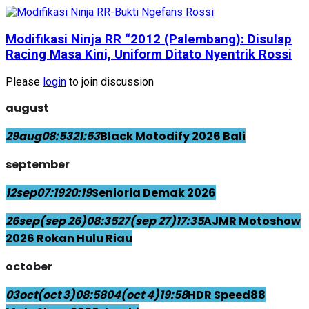
Modifikasi Ninja RR “2012 (Palembang): Disulap
Racing Masa Kini, Uniform Ditato Nyentrik Rossi
Please
login
to join discussion
august
29
aug
08:53
21:53
Black Motodify 2026 Bali
september
12
sep
07:19
20:19
Senioria Demak 2026
26
sep
(sep 26)
08:35
27
(sep 27)
17:35
AJMR Motoshow
2026 Rokan Hulu Riau
october
03
oct
(oct 3)
08:58
04
(oct 4)
19:58
HDR Speed88