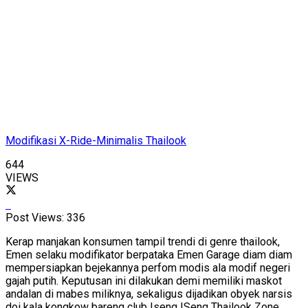
Modifikasi X-Ride-Minimalis Thailook
644
VIEWS
Post Views:
336
Kerap manjakan konsumen tampil trendi di genre thailook,
Emen selaku modifikator berpataka Emen Garage diam diam
mempersiapkan bejekannya perfom modis ala modif negeri
gajah putih. Keputusan ini dilakukan demi memiliki maskot
andalan di mabes miliknya, sekaligus dijadikan obyek narsis
doi kala kongkow bareng club Iseng ISeng Thailook Zone