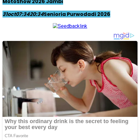
MotoShow 2026 Jambi
31
oct
07:34
20:34
Senioria Purwodadi 2026