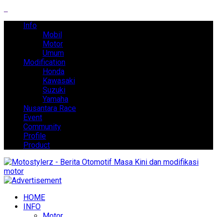
Info
Mobil
Motor
Umum
Modification
Honda
Kawasaki
Suzuki
Yamaha
Nusantara Race
Event
Community
Profile
Product
HOME
INFO
Motor