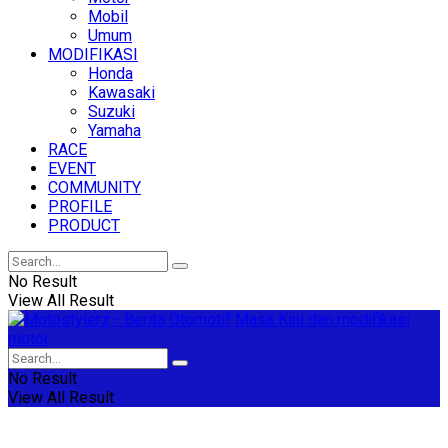
Mobil
Umum
MODIFIKASI
Honda
Kawasaki
Suzuki
Yamaha
RACE
EVENT
COMMUNITY
PROFILE
PRODUCT
No Result
View All Result
No Result
View All Result