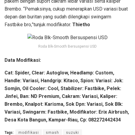
pakem dengan suport cakram lebar variasi serta kaliper
Brembo. “Pemaksinya, cukup menerapkan USD variasi buat
depan dan buritan yang sudah dilengkapi swingarm
Fastbike bro,”tunjuk modifikator.
Thietho
Roda Blk-Smooth Bersuspensi USD
Data Modifikasi:
Cat: Spider, Clear: Autoglow, Headlamp: Custom,
Handle: Variasi, Handgrip: Kitaco, Spion: Variasi: Jok:
Somjin, Oil Cooler: Cool, Stabilizer: Fastbike, Pelek:
Jinfei, Ban: ND Premium, Cakram: Variasi, Kaliper:
Brembo, Knalpot: Karisma, Sok Dpn: Variasi, Sok Blk:
Variasi, Swingarm: Fastbike, Modifikator: Erix Airbrush,
Desa Kota Bangun, Kampar-Riau, Cp: 082272442434
Tags:
modifikasi
smash
suzuki