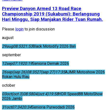
Preview Danyon Armed 13 Road Race
Championship 2019 (Sukabumi): Berlangsung
Hari Minggu, Siap Manjakan Rider Tuan Rumah.
Please
login
to join discussion
august
29
aug
08:53
21:53
Black Motodify 2026 Bali
september
12
sep
07:19
20:19
Senioria Demak 2026
26
sep
(sep 26)
08:35
27
(sep 27)
17:35
AJMR Motoshow 2026
Rokan Hulu Riau
october
03
oct
(oct 3)
08:58
04
(oct 4)
19:58
HDR Speed88 MotoShow
2026 Jambi
31
oct
07:34
20:34
Senioria Purwodadi 2026