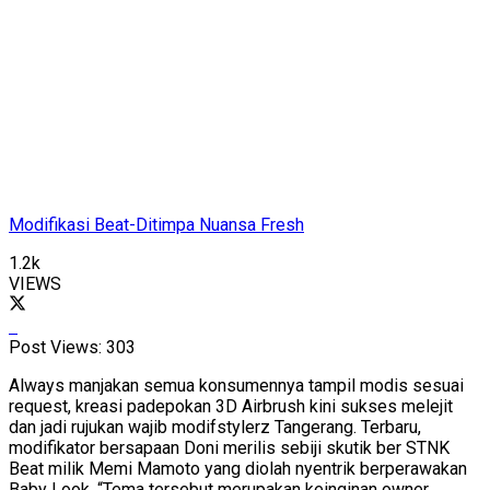
Modifikasi Beat-Ditimpa Nuansa Fresh
1.2k
VIEWS
Post Views:
303
Always manjakan semua konsumennya tampil modis sesuai
request, kreasi padepokan 3D Airbrush kini sukses melejit
dan jadi rujukan wajib modifstylerz Tangerang. Terbaru,
modifikator bersapaan Doni merilis sebiji skutik ber STNK
Beat milik Memi Mamoto yang diolah nyentrik berperawakan
Baby Look. “Tema tersebut merupakan keinginan owner,