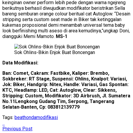
keinginan owner perform lebih pede dengan warna ngejreng
berikutnya berhasil diwujudkan modifikator beristrikan Sella
bareng semburan orange colour beritual cat Autoglow. “Desain
stripping serta custom seat made in Biker tak ketinggalan
kukemas proposional demi menambah universal tema baby
look berfinishing multi aseso di area kemudinya,”ungkap Doni,
diangguki Memi Mamoto.
MS-1
Sok Ohlins-Bikin Enjok Buat Boncengan
Data Modifikasi:
Ban: Comet, Cakram: Fastbike, Kaliper: Brembo,
Sokbreker: RT Stage, Suspensi: Ohlins, Knalpot: Variasi,
Jok: Biker, Handgrip: Nitex, Handle: Variasi, Gas Spontan:
KTC, Headlamp: LED, Cat: Autoglow, Clear: Sikkens,
Stripping: Custom, Modifikator: 3D Airbrush, Jl. Sumatera
No.11Lengkong Gudang Tim, Serpong, Tangerang
Selatan-Banten, Cp: 083812139779
Tags:
beat
honda
modifikasi
Previous Post