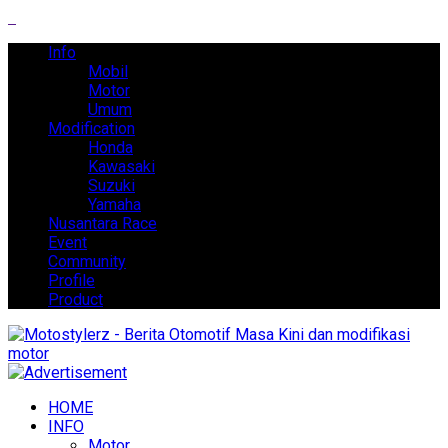
Info
Mobil
Motor
Umum
Modification
Honda
Kawasaki
Suzuki
Yamaha
Nusantara Race
Event
Community
Profile
Product
HOME
INFO
Motor