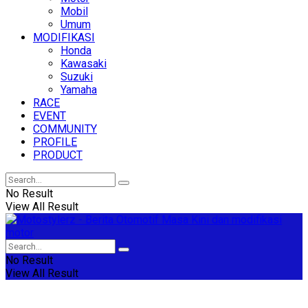
Mobil
Umum
MODIFIKASI
Honda
Kawasaki
Suzuki
Yamaha
RACE
EVENT
COMMUNITY
PROFILE
PRODUCT
No Result
View All Result
No Result
View All Result