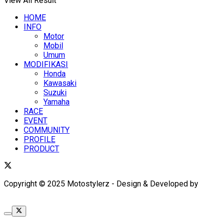
View All Result
HOME
INFO
Motor
Mobil
Umum
MODIFIKASI
Honda
Kawasaki
Suzuki
Yamaha
RACE
EVENT
COMMUNITY
PROFILE
PRODUCT
Copyright © 2025 Motostylerz - Design & Developed by
XUANTUM