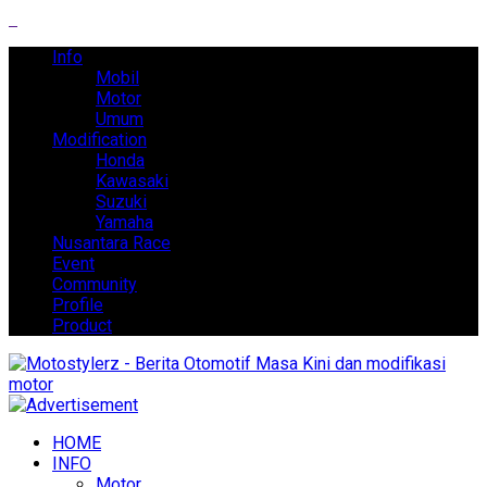
Info
Mobil
Motor
Umum
Modification
Honda
Kawasaki
Suzuki
Yamaha
Nusantara Race
Event
Community
Profile
Product
HOME
INFO
Motor