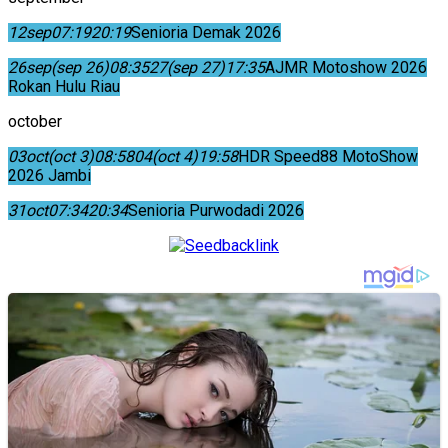
12
sep
07:19
20:19
Senioria Demak 2026
26
sep
(sep 26)
08:35
27
(sep 27)
17:35
AJMR Motoshow 2026
Rokan Hulu Riau
october
03
oct
(oct 3)
08:58
04
(oct 4)
19:58
HDR Speed88 MotoShow
2026 Jambi
31
oct
07:34
20:34
Senioria Purwodadi 2026