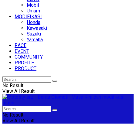
Mobil
Umum
MODIFIKASI
Honda
Kawasaki
Suzuki
Yamaha
RACE
EVENT
COMMUNITY
PROFILE
PRODUCT
No Result
View All Result
No Result
View All Result