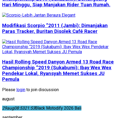
Hari Minggu, Siap Manjakan Rider Tuan Rumah.
Modifikasi Scorpio “2011 (Jambi): Dimanjakan
Paras Tracker, Buritan Disolek Café Racer
Hasil Rolling Speed Danyon Armed 13 Road Race
Championship “2019 (Sukabumi): Ibay Wex Wex
Pendekar Lokal, Ryansyah Memet Sukses JU
Pemula
Please
login
to join discussion
august
29
aug
08:53
21:53
Black Motodify 2026 Bali
september