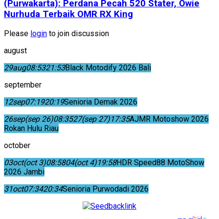
(Purwakarta): Perdana Pecah 520 Stater, Owie
Nurhuda Terbaik OMR RX King
Please
login
to join discussion
august
29
aug
08:53
21:53
Black Motodify 2026 Bali
september
12
sep
07:19
20:19
Senioria Demak 2026
26
sep
(sep 26)
08:35
27
(sep 27)
17:35
AJMR Motoshow 2026
Rokan Hulu Riau
october
03
oct
(oct 3)
08:58
04
(oct 4)
19:58
HDR Speed88 MotoShow
2026 Jambi
31
oct
07:34
20:34
Senioria Purwodadi 2026