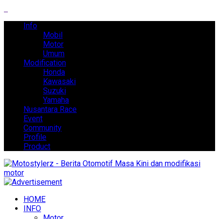
Info
Mobil
Motor
Umum
Modification
Honda
Kawasaki
Suzuki
Yamaha
Nusantara Race
Event
Community
Profile
Product
HOME
INFO
Motor