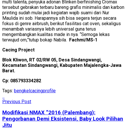
multi talenta, penyuka adonan Blinken berfinishing Cromax
tersebut gebrakan terbaru bareng grafis minimalis dan karbon
printing sudah mulai jadi kegiatan wajib suami dari Nur
Maulida ini sob. Harapannya sih bisa segera terjun secara
fokus di genre airbrush, berikut fasilitas cat oven, sekaligus
menambah variasnya lebih universal guna terus
mengembangkan kualitas made in nya. “Semoga lekas
terwujud om,”tutup bokap Nabila.
Fachmi/MS-1
Cacing Project
Blok Kliwon, RT 02/RW 05, Desa Sindangwangi,
Kecamatan Sindangwangi, Kabupaten Majalengka-Jawa
Barat.
Cp: 085793334282
Tags:
bengkel
cacing
profile
Previous Post
Modifikasi NMAX “2016 (Palembang):
Pengorbanan Demi Eksistensi, Baby Look Pilihan
Jitu