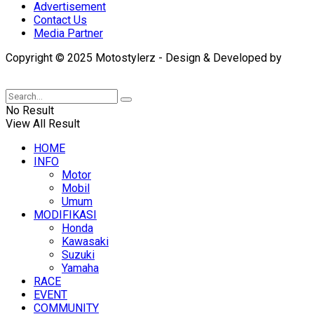
Advertisement
Contact Us
Media Partner
Copyright © 2025 Motostylerz - Design & Developed by
XUANTUM
No Result
View All Result
HOME
INFO
Motor
Mobil
Umum
MODIFIKASI
Honda
Kawasaki
Suzuki
Yamaha
RACE
EVENT
COMMUNITY