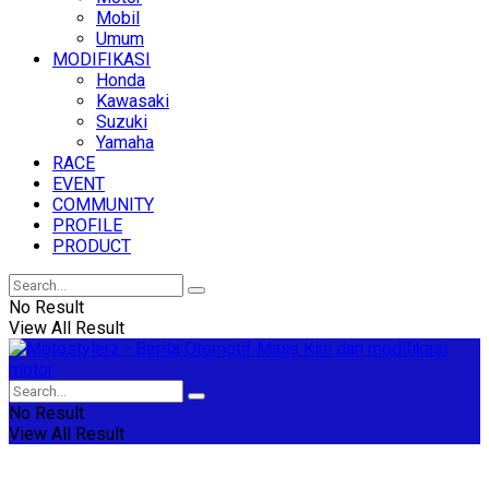
Mobil
Umum
MODIFIKASI
Honda
Kawasaki
Suzuki
Yamaha
RACE
EVENT
COMMUNITY
PROFILE
PRODUCT
No Result
View All Result
No Result
View All Result