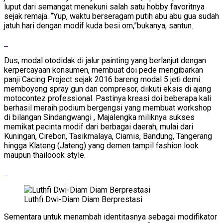
luput dari semangat menekuni salah satu hobby favoritnya
sejak remaja. “Yup, waktu berseragam putih abu abu gua sudah
jatuh hari dengan modif kuda besi om,”bukanya, santun.
Dus, modal otodidak di jalur painting yang berlanjut dengan
kerpercayaan konsumen, membuat doi pede mengibarkan
panji Cacing Project sejak 2016 bareng modal 5 jeti demi
memboyong spray gun dan compresor, diikuti eksis di ajang
motocontez professional. Pastinya kreasi doi beberapa kali
berhasil meraih podium bergengsi yang membuat workshop
di bilangan Sindangwangi , Majalengka miliknya sukses
memikat pecinta modif dari berbagai daerah, mulai dari
Kuningan, Cirebon, Tasikmalaya, Ciamis, Bandung, Tangerang
hingga Klateng (Jateng) yang demen tampil fashion look
maupun thailoook style.
Luthfi Dwi-Diam Diam Berprestasi
Sementara untuk menambah identitasnya sebagai modifikator