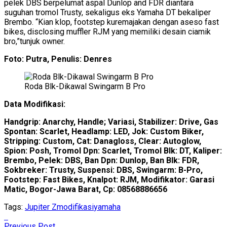
pelek DBS berpelumat aspal Dunlop and FDR diantara
suguhan tromol Trusty, sekaligus eks Yamaha DT bekaliper
Brembo. “Kian klop, footstep kuremajakan dengan aseso fast
bikes, disclosing muffler RJM yang memiliki desain ciamik
bro,”tunjuk owner.
Foto: Putra, Penulis: Denres
Roda Blk-Dikawal Swingarm B Pro
Data Modifikasi:
Handgrip: Anarchy, Handle; Variasi, Stabilizer: Drive, Gas
Spontan: Scarlet, Headlamp: LED, Jok: Custom Biker,
Stripping: Custom, Cat: Danagloss, Clear: Autoglow,
Spion: Posh, Tromol Dpn: Scarlet, Tromol Blk: DT, Kaliper:
Brembo, Pelek: DBS, Ban Dpn: Dunlop, Ban Blk: FDR,
Sokbreker: Trusty, Suspensi: DBS, Swingarm: B-Pro,
Footstep: Fast Bikes, Knalpot: RJM, Modifikator: Garasi
Matic, Bogor-Jawa Barat, Cp: 08568886656
Tags:
Jupiter Z
modifikasi
yamaha
Previous Post