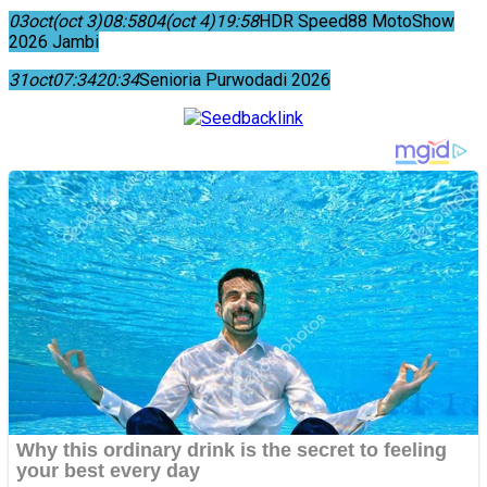
03
oct
(oct 3)
08:58
04
(oct 4)
19:58
HDR Speed88 MotoShow
2026 Jambi
31
oct
07:34
20:34
Senioria Purwodadi 2026