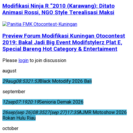
Modifikasi Ninja R “2010 (Karawang): Ditato
Animasi Rossi, NGO Style Terealisasi Maksi
Preview Forum Modifikasi Kuningan Otocontest
2019: Bakal Jadi Big Event Modifstylerz Plat E,
Special Bareng Hot Category & Entertaiment
Please
login
to join discussion
august
29
aug
08:53
21:53
Black Motodify 2026 Bali
september
12
sep
07:19
20:19
Senioria Demak 2026
26
sep
(sep 26)
08:35
27
(sep 27)
17:35
AJMR Motoshow 2026
Rokan Hulu Riau
october