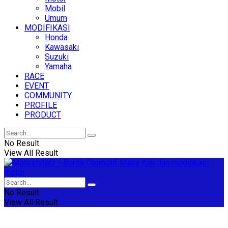
Mobil
Umum
MODIFIKASI
Honda
Kawasaki
Suzuki
Yamaha
RACE
EVENT
COMMUNITY
PROFILE
PRODUCT
No Result
View All Result
No Result
View All Result