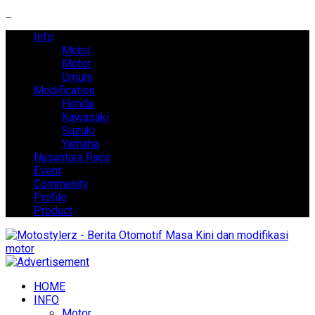
Info
Mobil
Motor
Umum
Modification
Honda
Kawasaki
Suzuki
Yamaha
Nusantara Race
Event
Community
Profile
Product
HOME
INFO
Motor