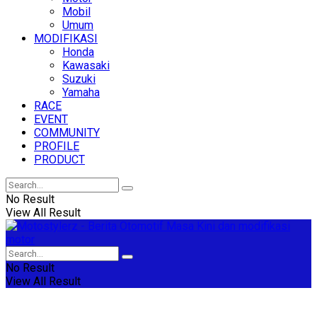
Mobil
Umum
MODIFIKASI
Honda
Kawasaki
Suzuki
Yamaha
RACE
EVENT
COMMUNITY
PROFILE
PRODUCT
No Result
View All Result
No Result
View All Result