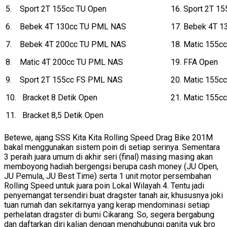
5. Sport 2T 155cc TU Open
16. Sport 2T 1
6. Bebek 4T 130cc TU PML NAS
17. Bebek 4T 1
7. Bebek 4T 200cc TU PML NAS
18. Matic 155c
8. Matic 4T 200cc TU PML NAS
19. FFA Open
9. Sport 2T 155cc FS PML NAS
20. Matic 155c
10. Bracket 8 Detik Open
21. Matic 155c
11. Bracket 8,5 Detik Open
Betewe, ajang SSS Kita Kita Rolling Speed Drag Bike 201M
bakal menggunakan sistem poin di setiap serinya. Sementara
3 peraih juara umum di akhir seri (final) masing masing akan
memboyong hadiah bergengsi berupa cash money (JU Open,
JU Pemula, JU Best Time) serta 1 unit motor persembahan
Rolling Speed untuk juara poin Lokal Wilayah 4. Tentu jadi
penyemangat tersendiri buat dragster tanah air, khususnya joki
tuan rumah dan sekitarnya yang kerap mendominasi setiap
perhelatan dragster di bumi Cikarang. So, segera bergabung
dan daftarkan diri kalian dengan menghubungi panita yuk bro