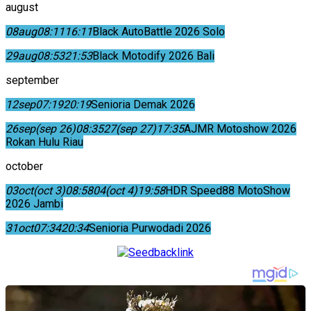
august
08
aug
08:11
16:11
Black AutoBattle 2026 Solo
29
aug
08:53
21:53
Black Motodify 2026 Bali
september
12
sep
07:19
20:19
Senioria Demak 2026
26
sep
(sep 26)
08:35
27
(sep 27)
17:35
AJMR Motoshow 2026
Rokan Hulu Riau
october
03
oct
(oct 3)
08:58
04
(oct 4)
19:58
HDR Speed88 MotoShow
2026 Jambi
31
oct
07:34
20:34
Senioria Purwodadi 2026