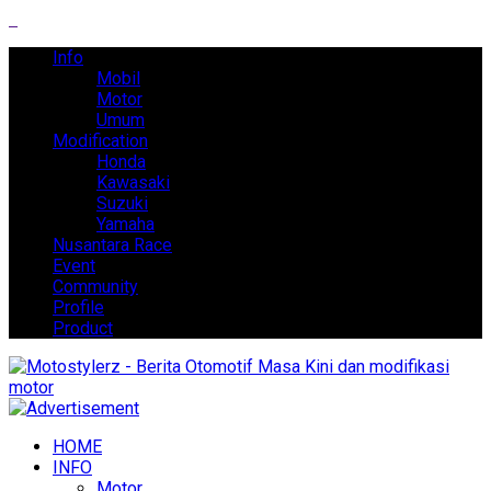
Info
Mobil
Motor
Umum
Modification
Honda
Kawasaki
Suzuki
Yamaha
Nusantara Race
Event
Community
Profile
Product
HOME
INFO
Motor