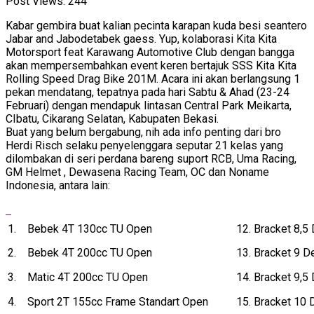
Post Views:
244
Kabar gembira buat kalian pecinta karapan kuda besi seantero
Jabar and Jabodetabek gaess. Yup, kolaborasi Kita Kita
Motorsport feat Karawang Automotive Club dengan bangga
akan mempersembahkan event keren bertajuk SSS Kita Kita
Rolling Speed Drag Bike 201M. Acara ini akan berlangsung 1
pekan mendatang, tepatnya pada hari Sabtu & Ahad (23-24
Februari) dengan mendapuk lintasan Central Park Meikarta,
CIbatu, Cikarang Selatan, Kabupaten Bekasi.
Buat yang belum bergabung, nih ada info penting dari bro
Herdi Risch selaku penyelenggara seputar 21 kelas yang
dilombakan di seri perdana bareng suport RCB, Uma Racing,
GM Helmet , Dewasena Racing Team, OC dan Noname
Indonesia, antara lain:
1. Bebek 4T 130cc TU Open
12. Bracket 8,5
2. Bebek 4T 200cc TU Open
13. Bracket 9 D
3. Matic 4T 200cc TU Open
14. Bracket 9,5
4. Sport 2T 155cc Frame Standart Open
15. Bracket 10 