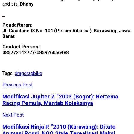
and sis.
Dhany
Pendaftaran:
Jl. Cisadane IX No. 104 (Perum Adiarsa), Karawang, Jawa
Barat
Contact Person:
085772142777-085926056488
Tags:
drag
dragbike
Previous Post
Modifikasi Jupiter Z “2003 (Bogor): Bertema
Racing Pemula, Mantab Koleksinya
Next Post
Modifikasi Ninja R “2010 (Karawang): Ditato
Animasi Rossi, NGO Style Terealisasi Maksi