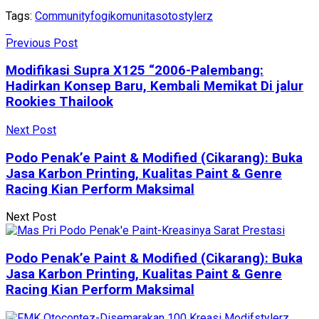
Tags:
Community
fogi
komunitas
otostylerz
Previous Post
Modifikasi Supra X125 “2006-Palembang:
Hadirkan Konsep Baru, Kembali Memikat Di jalur
Rookies Thailook
Next Post
Podo Penak’e Paint & Modified (Cikarang): Buka
Jasa Karbon Printing, Kualitas Paint & Genre
Racing Kian Perform Maksimal
Next Post
Podo Penak’e Paint & Modified (Cikarang): Buka
Jasa Karbon Printing, Kualitas Paint & Genre
Racing Kian Perform Maksimal