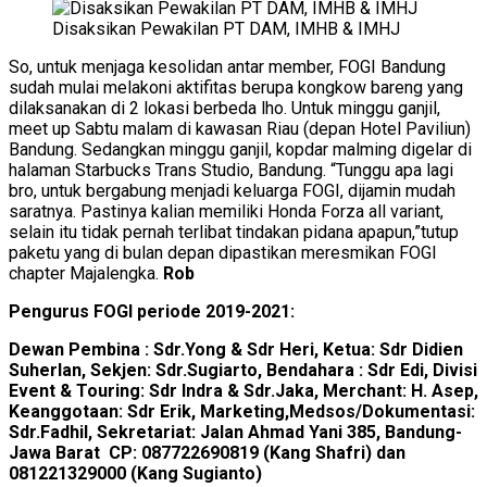
Disaksikan Pewakilan PT DAM, IMHB & IMHJ
So, untuk menjaga kesolidan antar member, FOGI Bandung
sudah mulai melakoni aktifitas berupa kongkow bareng yang
dilaksanakan di 2 lokasi berbeda lho. Untuk minggu ganjil,
meet up Sabtu malam di kawasan Riau (depan Hotel Paviliun)
Bandung. Sedangkan minggu ganjil, kopdar malming digelar di
halaman Starbucks Trans Studio, Bandung. “Tunggu apa lagi
bro, untuk bergabung menjadi keluarga FOGI, dijamin mudah
saratnya. Pastinya kalian memiliki Honda Forza all variant,
selain itu tidak pernah terlibat tindakan pidana apapun,”tutup
paketu yang di bulan depan dipastikan meresmikan FOGI
chapter Majalengka.
Rob
Pengurus FOGI periode 2019-2021:
Dewan Pembina : Sdr.Yong & Sdr Heri, Ketua: Sdr Didien
Suherlan, Sekjen: Sdr.Sugiarto, Bendahara : Sdr Edi, Divisi
Event & Touring: Sdr Indra & Sdr.Jaka, Merchant: H. Asep,
Keanggotaan: Sdr Erik, Marketing,Medsos/Dokumentasi:
Sdr.Fadhil, Sekretariat: Jalan Ahmad Yani 385, Bandung-
Jawa Barat CP: 087722690819 (Kang Shafri) dan
081221329000 (Kang Sugianto)