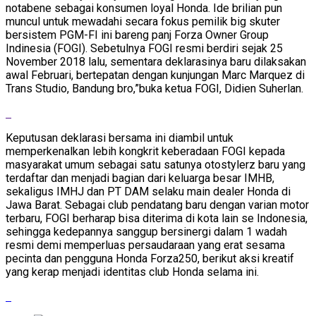
notabene sebagai konsumen loyal Honda. Ide brilian pun
muncul untuk mewadahi secara fokus pemilik big skuter
bersistem PGM-FI ini bareng panj Forza Owner Group
Indinesia (FOGI). Sebetulnya FOGI resmi berdiri sejak 25
November 2018 lalu, sementara deklarasinya baru dilaksakan
awal Februari, bertepatan dengan kunjungan Marc Marquez di
Trans Studio, Bandung bro,”buka ketua FOGI, Didien Suherlan.
Keputusan deklarasi bersama ini diambil untuk
memperkenalkan lebih kongkrit keberadaan FOGI kepada
masyarakat umum sebagai satu satunya otostylerz baru yang
terdaftar dan menjadi bagian dari keluarga besar IMHB,
sekaligus IMHJ dan PT DAM selaku main dealer Honda di
Jawa Barat. Sebagai club pendatang baru dengan varian motor
terbaru, FOGI berharap bisa diterima di kota lain se Indonesia,
sehingga kedepannya sanggup bersinergi dalam 1 wadah
resmi demi memperluas persaudaraan yang erat sesama
pecinta dan pengguna Honda Forza250, berikut aksi kreatif
yang kerap menjadi identitas club Honda selama ini.