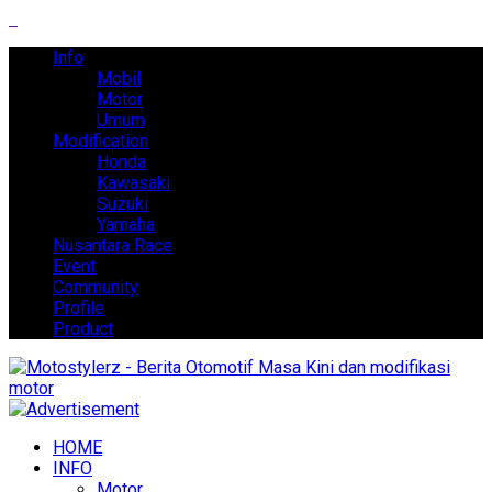
Info
Mobil
Motor
Umum
Modification
Honda
Kawasaki
Suzuki
Yamaha
Nusantara Race
Event
Community
Profile
Product
HOME
INFO
Motor