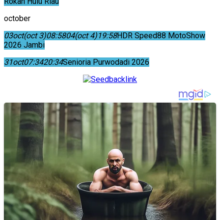
Rokan Hulu Riau
october
03
oct
(oct 3)
08:58
04
(oct 4)
19:58
HDR Speed88 MotoShow
2026 Jambi
31
oct
07:34
20:34
Senioria Purwodadi 2026