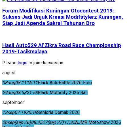
Forum Modifikasi Kuningan Otocontest 2019:
Sukses Jadi Unjuk Kreasi Modifstylerz Kuningan,
Siap Jadi Agenda Sakral Tahunan Bro
Hasil Auto529 Al’Zikra Road Race Championship
2019-Tasikmalaya
Please
login
to join discussion
august
08
aug
08:11
16:11
Black AutoBattle 2026 Solo
29
aug
08:53
21:53
Black Motodify 2026 Bali
september
12
sep
07:19
20:19
Senioria Demak 2026
26
sep
(sep 26)
08:35
27
(sep 27)
17:35
AJMR Motoshow 2026