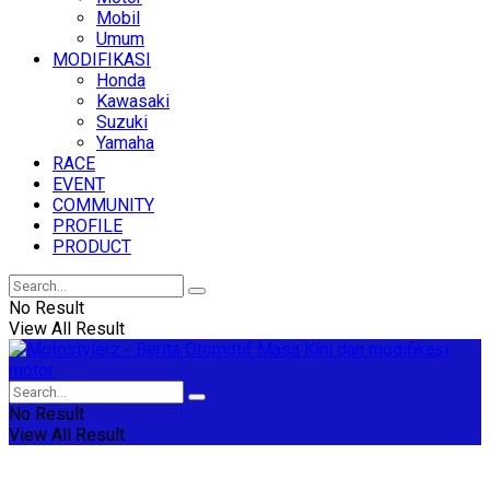
Mobil
Umum
MODIFIKASI
Honda
Kawasaki
Suzuki
Yamaha
RACE
EVENT
COMMUNITY
PROFILE
PRODUCT
No Result
View All Result
No Result
View All Result