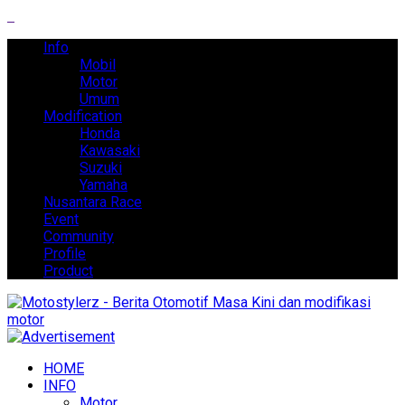
Info
Mobil
Motor
Umum
Modification
Honda
Kawasaki
Suzuki
Yamaha
Nusantara Race
Event
Community
Profile
Product
HOME
INFO
Motor