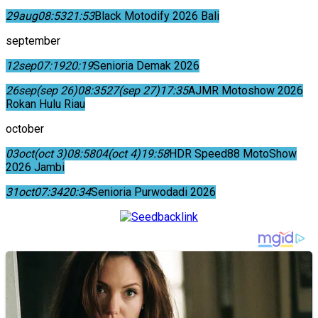
29
aug
08:53
21:53
Black Motodify 2026 Bali
september
12
sep
07:19
20:19
Senioria Demak 2026
26
sep
(sep 26)
08:35
27
(sep 27)
17:35
AJMR Motoshow 2026
Rokan Hulu Riau
october
03
oct
(oct 3)
08:58
04
(oct 4)
19:58
HDR Speed88 MotoShow
2026 Jambi
31
oct
07:34
20:34
Senioria Purwodadi 2026