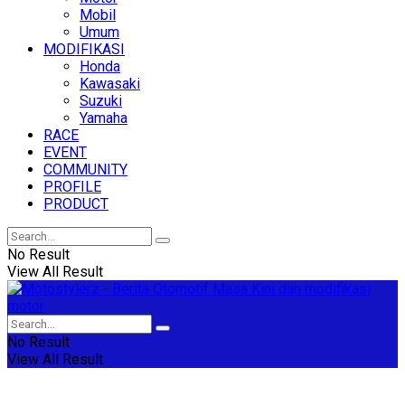
Mobil
Umum
MODIFIKASI
Honda
Kawasaki
Suzuki
Yamaha
RACE
EVENT
COMMUNITY
PROFILE
PRODUCT
No Result
View All Result
No Result
View All Result