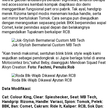
red accessories kembali kompak diaplikasi doi demi
menggantikan fungsional part orsi pabrik. Tak ayal, handgrip
merek Rizoma tampil modis menemani kedua handle, serta
set mirror bertuliskan Tomok. Cara serupa pun diwujudkan
dengan merangsekan sepasang pelek BKK berpenindas aspal
Comet, kelar penindas aspal depan dan belakangnya
mengandalkan Tupaknam berkaliper RCB.
Jok-Stylish Bermaterial Custom MB Tech
“Kian trendi maksimal, sentuhan blink blink style wajib kami
wujudkan sebagai pendongkrak si Jupie berlaga total di arena
Motocontez bro,”sahut Beby, diaangguki Mendoan Squad Feat
Alvyn Creation.
Foto: Fachmi, Penulis:Rob
Roda Blk-Wajib Dikawal Ajrutan RCB
Data Modifikasi:
Cat: Colour King, Clear: Spieshecker, Seat: MB Tech,
Handgrip: Rizoma, Handle: Variasi, Spion: Tomok, Pelek:
BBK, Ban: Comet, Cakram: Ride It, Kaliper: RCB, Sok Dpn: