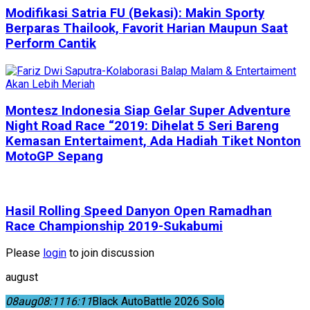
Modifikasi Satria FU (Bekasi): Makin Sporty
Berparas Thailook, Favorit Harian Maupun Saat
Perform Cantik
Montesz Indonesia Siap Gelar Super Adventure
Night Road Race “2019: Dihelat 5 Seri Bareng
Kemasan Entertaiment, Ada Hadiah Tiket Nonton
MotoGP Sepang
Hasil Rolling Speed Danyon Open Ramadhan
Race Championship 2019-Sukabumi
Please
login
to join discussion
august
08
aug
08:11
16:11
Black AutoBattle 2026 Solo