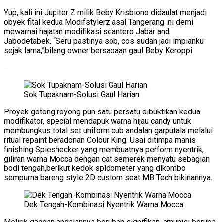
Yup, kali ini Jupiter Z milik Beby Krisbiono didaulat menjadi
obyek fital kedua Modifstylerz asal Tangerang ini demi
mewarnai hajatan modifikasi seantero Jabar and
Jabodetabek. “Seru pastinya sob, cos sudah jadi impianku
sejak lama,”bilang owner bersapaan gaul Beby Keroppi
Sok Tupaknam-Solusi Gaul Harian
Proyek gotong royong pun satu persatu dibuktikan kedua
modifikator, special mendapuk warna hijau candy untuk
membungkus total set uniform cub andalan garputala melalui
ritual repaint beradonan Colour King. Usai ditimpa manis
finishing Spieshecker yang membuatnya perform nyentrik,
giliran warna Mocca dengan cat semerek menyatu sebagian
bodi tengah,berikut kedok spidometer yang dikombo
sempurna bareng style 2D custom seat MB Tech bikinannya.
Dek Tengah-Kombinasi Nyentrik Warna Mocca
Melirik gacoan andalannya berubah signifikan, amunisi berupa