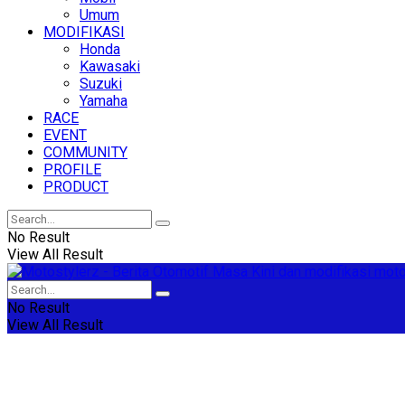
Umum
MODIFIKASI
Honda
Kawasaki
Suzuki
Yamaha
RACE
EVENT
COMMUNITY
PROFILE
PRODUCT
No Result
View All Result
No Result
View All Result