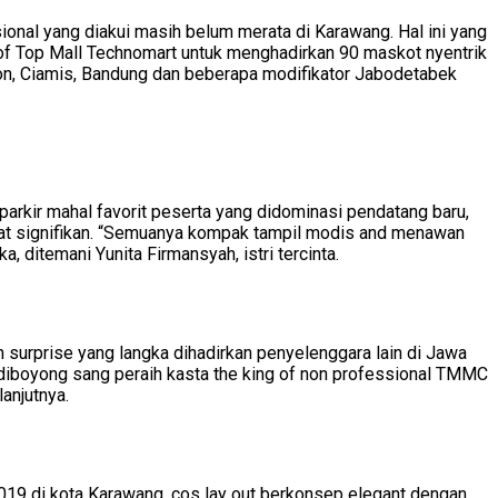
ional yang diakui masih belum merata di Karawang. Hal ini yang
 Top Mall Technomart untuk menghadirkan 90 maskot nyentrik
ebon, Ciamis, Bandung dan beberapa modifikator Jabodetabek
parkir mahal favorit peserta yang didominasi pendatang baru,
kat signifikan. “Semuanya kompak tampil modis and menawan
 ditemani Yunita Firmansyah, istri tercinta.
surprise yang langka dihadirkan penyelenggara lain di Jawa
 diboyong sang peraih kasta the king of non professional TMMC
anjutnya.
019 di kota Karawang, cos lay out berkonsep elegant dengan