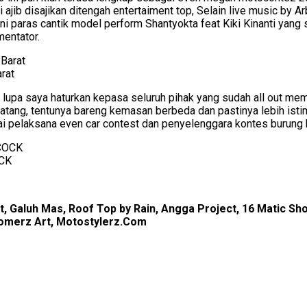
 ajib disajikan ditengah entertaiment top, Selain live music by A
ani paras cantik model perform Shantyokta feat Kiki Kinanti yan
entator.
rat
tak lupa saya haturkan kepasa seluruh pihak yang sudah all ou
tang, tentunya bareng kemasan berbeda dan pastinya lebih isti
ai pelaksana even car contest dan penyelenggara kontes burung 
OCK
t, Galuh Mas, Roof Top by Rain, Angga Project, 16 Matic S
Boomerz Art, Motostylerz.Com