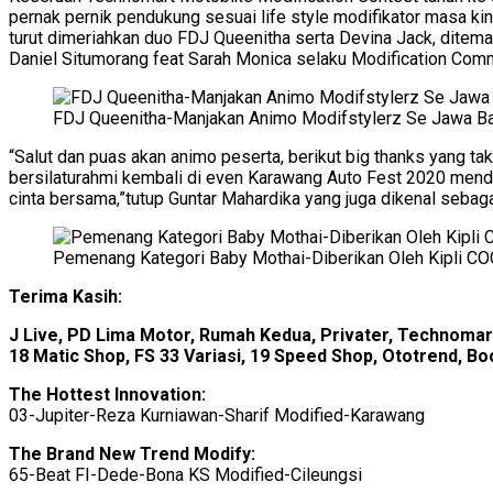
pernak pernik pendukung sesuai life style modifikator masa kini
turut dimeriahkan duo FDJ Queenitha serta Devina Jack, ditem
Daniel Situmorang feat Sarah Monica selaku Modification Comm
FDJ Queenitha-Manjakan Animo Modifstylerz Se Jawa Ba
“Salut dan puas akan animo peserta, berikut big thanks yang 
bersilaturahmi kembali di even Karawang Auto Fest 2020 menda
cinta bersama,”tutup Guntar Mahardika yang juga dikenal sebag
Pemenang Kategori Baby Mothai-Diberikan Oleh Kipli C
Terima Kasih:
J Live, PD Lima Motor, Rumah Kedua, Privater, Technomar
18 Matic Shop, FS 33 Variasi, 19 Speed Shop, Ototrend, 
The Hottest Innovation:
03-Jupiter-Reza Kurniawan-Sharif Modified-Karawang
The Brand New Trend Modify:
65-Beat FI-Dede-Bona KS Modified-Cileungsi