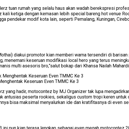
ylerz tuan rumah yang selalu haus akan wadah berekspresi profes
i ketiga dengan kemasan lebih special bareng hot venue Roof
ingga pendekar modif kota lain, seperti Pemalang, Kuningan, Cir
thai) diakui promotor kian memberi warna tersendiri di barisan 
ng, menemani keseruan modifikasi local hero yang terus mening
nis multi asesoris bro,”salut bokap dari Khansa Nailah Mahardika,
k Menghentak Keseruan Even TMMC Ke 3
z yang hadir, motocontez by MJ Organizer tak lupa mengadirkan 
k antusias peserta rookies, sekaligus custom tropi keren untuk
ya bisa maksimal menyalurkan ide dan kratifitasnya di even sel
3 ini pun kian terasa lengkap sebagai even megah motocontez 2