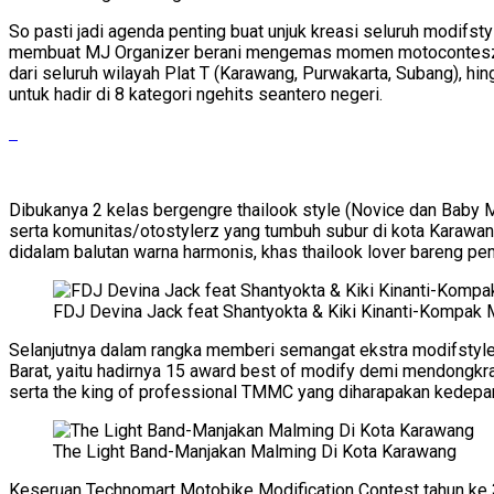
So pasti jadi agenda penting buat unjuk kreasi seluruh modifst
membuat MJ Organizer berani mengemas momen motocontesz kal
dari seluruh wilayah Plat T (Karawang, Purwakarta, Subang), h
untuk hadir di 8 kategori ngehits seantero negeri.
Dibukanya 2 kelas bergengre thailook style (Novice dan Baby Mo
serta komunitas/otostylerz yang tumbuh subur di kota Karawa
didalam balutan warna harmonis, khas thailook lover bareng pema
FDJ Devina Jack feat Shantyokta & Kiki Kinanti-Kompa
Selanjutnya dalam rangka memberi semangat ekstra modifstyler
Barat, yaitu hadirnya 15 award best of modify demi mendongkra
serta the king of professional TMMC yang diharapakan kedepann
The Light Band-Manjakan Malming Di Kota Karawang
Keseruan Technomart Motobike Modification Contest tahun ke 