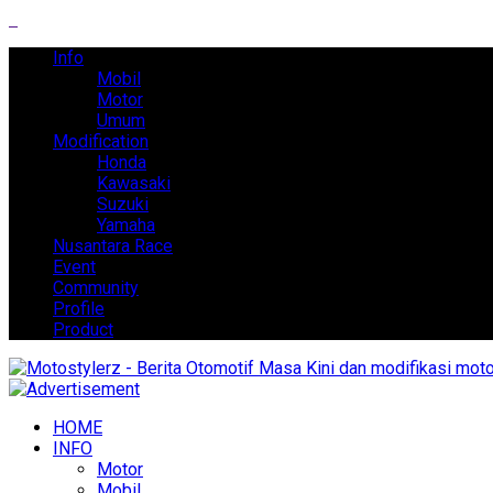
Info
Mobil
Motor
Umum
Modification
Honda
Kawasaki
Suzuki
Yamaha
Nusantara Race
Event
Community
Profile
Product
HOME
INFO
Motor
Mobil