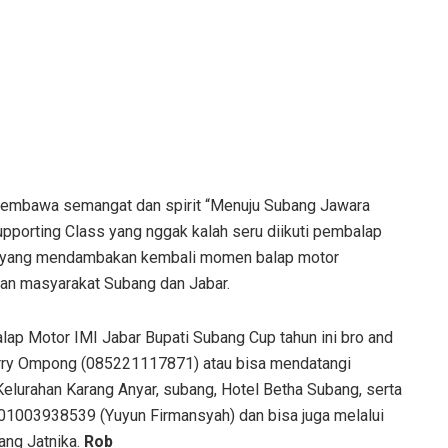
 membawa semangat dan spirit “Menuju Subang Jawara
Supporting Class yang nggak kalah seru diikuti pembalap
mah yang mendambakan kembali momen balap motor
aan masyarakat Subang dan Jabar.
Balap Motor IMI Jabar Bupati Subang Cup tahun ini bro and
Harry Ompong (085221117871) atau bisa mendatangi
Kelurahan Karang Anyar, subang, Hotel Betha Subang, serta
301003938539 (Yuyun Firmansyah) dan bisa juga melalui
ng Jatnika.
Rob