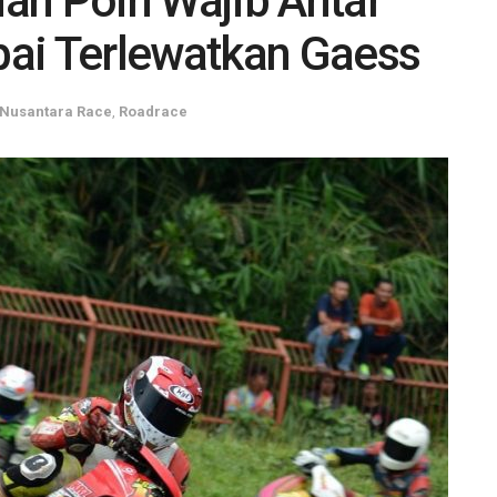
an Poin Wajib Antar
ai Terlewatkan Gaess
Nusantara Race
,
Roadrace