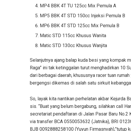
MP4 BBK 4T TU 125cc Mix Pemula A
MP5 BBK 4T STD 150cc Injeksi Pemula B
MP6 BBK 4T STD 125cc Mix Pemula B
Matic STD 115cc Khusus Wanita
Matic STD 130cc Khusus Wanjita
Selanjutnya ajang balap kuda besi yang kompak
Raga” ini tak ketinggalan turut menghadirkan 10 
dari berbagai daerah, khususnya racer tuan ru
bergengsi dikemas di salah satu sirkuit kebangg
So, layak kita nantikan perhelatan akbar Kejurda 
sis. “Buat yang belum bergabung, silahkan call 
secretariat pendaftaran di Jalan Pasar Baru No.2 
via transfer BCA 0550053632 (Jatnika), BRI 012
BJB 0092888258100 (Yuyun Firmasnyah),”tutup ka