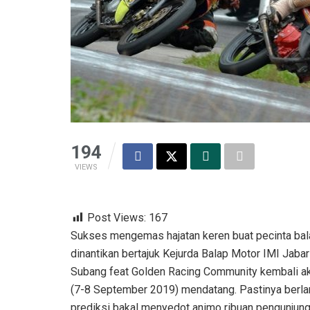
194
VIEWS
Post Views:
167
Sukses mengemas hajatan keren buat pecinta bala
dinantikan bertajuk Kejurda Balap Motor IMI Jaba
Subang feat Golden Racing Community kembali ak
(7-8 September 2019) mendatang. Pastinya berla
prediksi bakal menyedot animo ribuan pengunjung