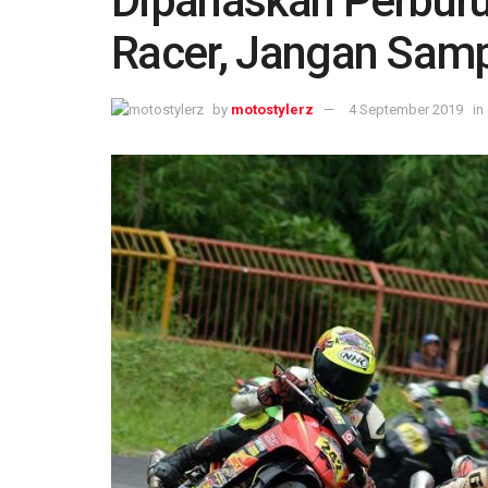
Dipanaskan Perburu
Racer, Jangan Samp
by
motostylerz
4 September 2019
in