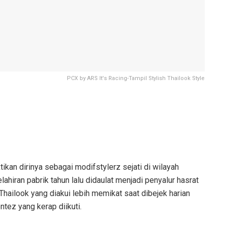
PCX by ARS It's Racing-Tampil Stylish Thailook Style
kan dirinya sebagai modifstylerz sejati di wilayah
ahiran pabrik tahun lalu didaulat menjadi penyalur hasrat
 Thailook yang diakui lebih memikat saat dibejek harian
ez yang kerap diikuti.