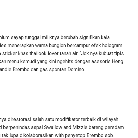
emium sayap tunggal miliknya berubah signifikan kala
ies menerapkan warna bunglon bercampur efek hologram
sticker khas thailook lover tanah air. “Jok nya kubuat tipis
akan menu kemudi yang kini ngehits dengan asesoris Heng
 handle Brembo dan gas spontan Domino.
nya direstorasi salah satu modifikator terbaik di wilayah
ad berpenindas aspal Swallow and Mizzle bareng peredam
 tak lupa dikolaborasikan with penyetop Brembo sob.