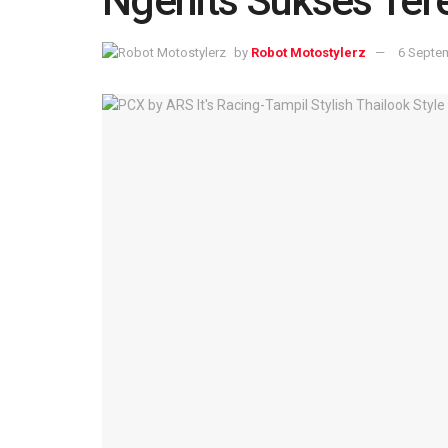
Ngehits Sukses Tere
by
Robot Motostylerz
6 Septe