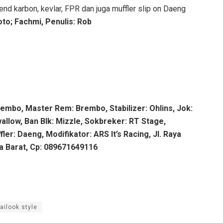
rend karbon, kevlar, FPR dan juga muffler slip on Daeng
oto; Fachmi, Penulis: Rob
embo, Master Rem: Brembo, Stabilizer: Ohlins, Jok:
allow, Ban Blk: Mizzle, Sokbreker: RT Stage,
er: Daeng, Modifikator: ARS It’s Racing, Jl. Raya
a Barat, Cp: 089671649116
ailook style