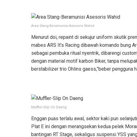
Area Stang-Beramunisi Asesoris Wahid
Menurut doi, repaint di sekujur uniform skutik pr
mabes ARS It’s Racing dibawah komando bung Ar
sebagai pembuka ritual nyentrik, dibarengi custom 
dengan material motif karbon Biker, tanpa melup
berstabilizer trio Ohlins gaess,”beber pengguna
Muffler-Slip On Daeng
Enggan puas terlalu awal, sektor kaki pun selanjut
Plat E ini dengan merangsekan kedua pelek Mor
bantingan RT Stage, sekaligus suspensi YSS yang