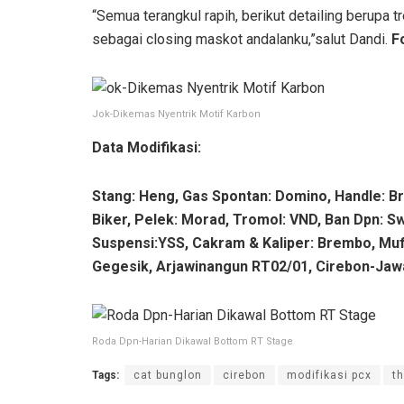
“Semua terangkul rapih, berikut detailing berupa t
sebagai closing maskot andalanku,”salut Dandi.
F
Jok-Dikemas Nyentrik Motif Karbon
Data Modifikasi:
Stang: Heng, Gas Spontan: Domino, Handle: Br
Biker, Pelek: Morad, Tromol: VND, Ban Dpn: Sw
Suspensi:YSS, Cakram & Kaliper: Brembo, Muffl
Gegesik, Arjawinangun RT02/01, Cirebon-Jaw
Roda Dpn-Harian Dikawal Bottom RT Stage
Tags:
cat bunglon
cirebon
modifikasi pcx
th