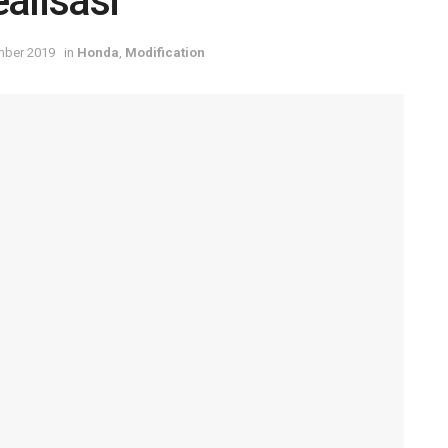
alisasi
mber 2019
in
Honda
,
Modification