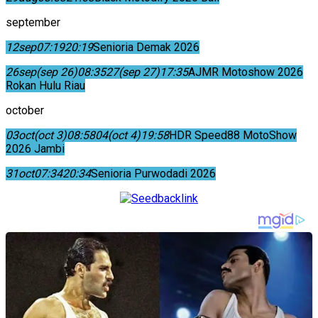
september
12
sep
07:19
20:19
Senioria Demak 2026
26
sep
(sep 26)
08:35
27
(sep 27)
17:35
AJMR Motoshow 2026
Rokan Hulu Riau
october
03
oct
(oct 3)
08:58
04
(oct 4)
19:58
HDR Speed88 MotoShow
2026 Jambi
31
oct
07:34
20:34
Senioria Purwodadi 2026