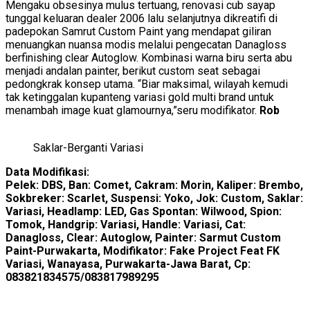
Mengaku obsesinya mulus tertuang, renovasi cub sayap
tunggal keluaran dealer 2006 lalu selanjutnya dikreatifi di
padepokan Samrut Custom Paint yang mendapat giliran
menuangkan nuansa modis melalui pengecatan Danagloss
berfinishing clear Autoglow. Kombinasi warna biru serta abu
menjadi andalan painter, berikut custom seat sebagai
pedongkrak konsep utama. “Biar maksimal, wilayah kemudi
tak ketinggalan kupanteng variasi gold multi brand untuk
menambah image kuat glamournya,”seru modifikator.
Rob
Saklar-Berganti Variasi
Data Modifikasi:
Pelek: DBS, Ban: Comet, Cakram: Morin, Kaliper: Brembo,
Sokbreker: Scarlet, Suspensi: Yoko, Jok: Custom, Saklar:
Variasi, Headlamp: LED, Gas Spontan: Wilwood, Spion:
Tomok, Handgrip: Variasi, Handle: Variasi, Cat:
Danagloss, Clear: Autoglow, Painter: Sarmut Custom
Paint-Purwakarta, Modifikator: Fake Project Feat FK
Variasi, Wanayasa, Purwakarta-Jawa Barat, Cp:
083821834575/083817989295