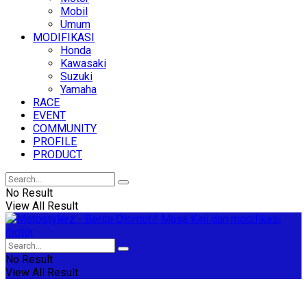
Mobil
Umum
MODIFIKASI
Honda
Kawasaki
Suzuki
Yamaha
RACE
EVENT
COMMUNITY
PROFILE
PRODUCT
No Result
View All Result
No Result
View All Result