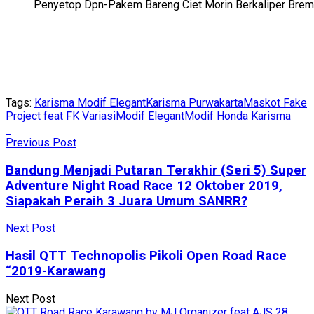
Penyetop Dpn-Pakem Bareng Ciet Morin Berkaliper Bre
Tags:
Karisma Modif Elegant
Karisma Purwakarta
Maskot Fake
Project feat FK Variasi
Modif Elegant
Modif Honda Karisma
Previous Post
Bandung Menjadi Putaran Terakhir (Seri 5) Super
Adventure Night Road Race 12 Oktober 2019,
Siapakah Peraih 3 Juara Umum SANRR?
Next Post
Hasil QTT Technopolis Pikoli Open Road Race
“2019-Karawang
Next Post