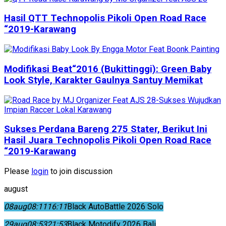
Hasil QTT Technopolis Pikoli Open Road Race
“2019-Karawang
Modifikasi Beat“2016 (Bukittinggi): Green Baby
Look Style, Karakter Gaulnya Santuy Memikat
Sukses Perdana Bareng 275 Stater, Berikut Ini
Hasil Juara Technopolis Pikoli Open Road Race
“2019-Karawang
Please
login
to join discussion
august
08
aug
08:11
16:11
Black AutoBattle 2026 Solo
29
aug
08:53
21:53
Black Motodify 2026 Bali