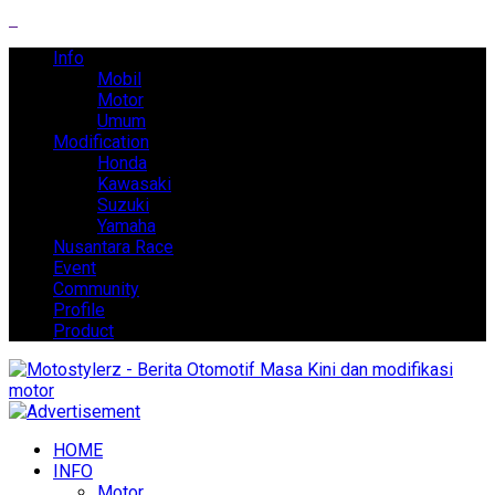
Info
Mobil
Motor
Umum
Modification
Honda
Kawasaki
Suzuki
Yamaha
Nusantara Race
Event
Community
Profile
Product
HOME
INFO
Motor