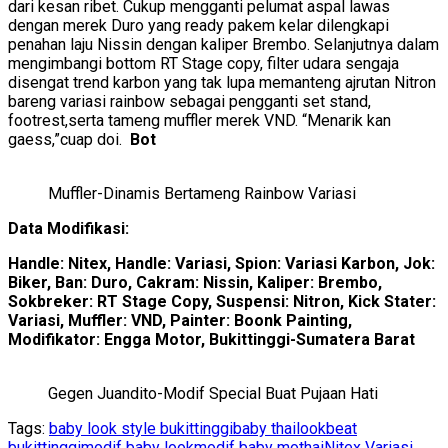
dari kesan ribet. Cukup mengganti pelumat aspal lawas
dengan merek Duro yang ready pakem kelar dilengkapi
penahan laju Nissin dengan kaliper Brembo. Selanjutnya dalam
mengimbangi bottom RT Stage copy, filter udara sengaja
disengat trend karbon yang tak lupa memanteng ajrutan Nitron
bareng variasi rainbow sebagai pengganti set stand,
footrest,serta tameng muffler merek VND. “Menarik kan
gaess,”cuap doi.
Bot
Muffler-Dinamis Bertameng Rainbow Variasi
Data Modifikasi:
Handle: Nitex, Handle: Variasi, Spion: Variasi Karbon, Jok:
Biker, Ban: Duro, Cakram: Nissin, Kaliper: Brembo,
Sokbreker: RT Stage Copy, Suspensi: Nitron, Kick Stater:
Variasi, Muffler: VND, Painter: Boonk Painting,
Modifikator: Engga Motor, Bukittinggi-Sumatera Barat
Gegen Juandito-Modif Special Buat Pujaan Hati
Tags:
baby look style bukittinggi
baby thailook
beat
bukittinggi
modif baby look
modif baby mothai
Nitex Variasi