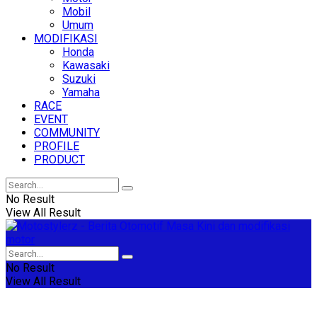
Mobil
Umum
MODIFIKASI
Honda
Kawasaki
Suzuki
Yamaha
RACE
EVENT
COMMUNITY
PROFILE
PRODUCT
No Result
View All Result
No Result
View All Result