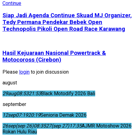
Siap Jadi Agenda Continue Skuad MJ Organizer,
Tedy Permana Pendekar Bebek Open
Technopolis Pikoli Open Road Race Karawang
Hasil Kejuaraan Nasional Powertrack &
Motocoross (Cirebon)
Please
login
to join discussion
august
29
aug
08:53
21:53
Black Motodify 2026 Bali
september
12
sep
07:19
20:19
Senioria Demak 2026
26
sep
(sep 26)
08:35
27
(sep 27)
17:35
AJMR Motoshow 2026
Rokan Hulu Riau