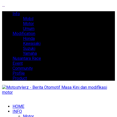
Info
Mobil
Motor
Umum
Modification
Honda
Kawasaki
Suzuki
Yamaha
Nusantara Race
Event
Community
Profile
Product
HOME
INFO
Motor