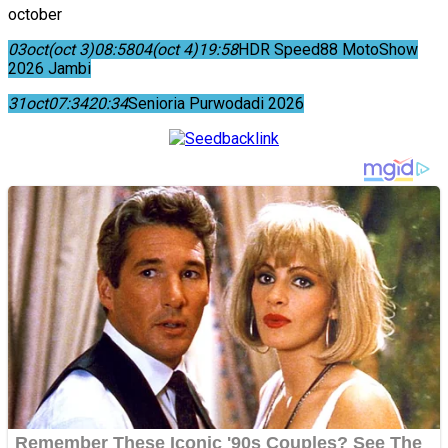
october
03
oct
(oct 3)
08:58
04
(oct 4)
19:58
HDR Speed88 MotoShow
2026 Jambi
31
oct
07:34
20:34
Senioria Purwodadi 2026