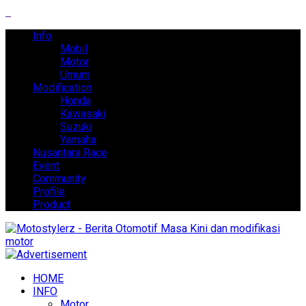
Info
Mobil
Motor
Umum
Modification
Honda
Kawasaki
Suzuki
Yamaha
Nusantara Race
Event
Community
Profile
Product
HOME
INFO
Motor