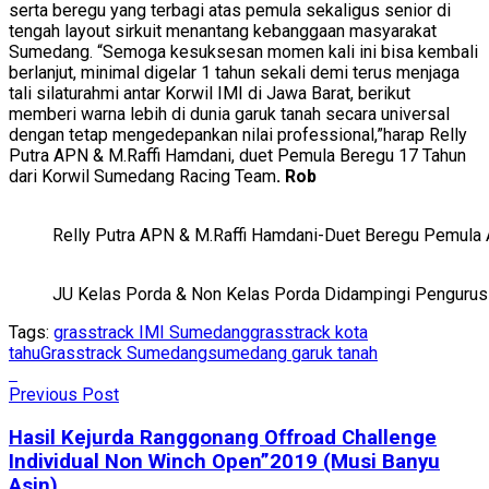
serta beregu yang terbagi atas pemula sekaligus senior di
tengah layout sirkuit menantang kebanggaan masyarakat
Sumedang. “Semoga kesuksesan momen kali ini bisa kembali
berlanjut, minimal digelar 1 tahun sekali demi terus menjaga
tali silaturahmi antar Korwil IMI di Jawa Barat, berikut
memberi warna lebih di dunia garuk tanah secara universal
dengan tetap mengedepankan nilai professional,”harap Relly
Putra APN & M.Raffi Hamdani, duet Pemula Beregu 17 Tahun
dari Korwil Sumedang Racing Team
. Rob
Relly Putra APN & M.Raffi Hamdani-Duet Beregu Pemula
JU Kelas Porda & Non Kelas Porda Didampingi Pengurus
Tags:
grasstrack IMI Sumedang
grasstrack kota
tahu
Grasstrack Sumedang
sumedang garuk tanah
Previous Post
Hasil Kejurda Ranggonang Offroad Challenge
Individual Non Winch Open”2019 (Musi Banyu
Asin)