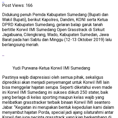
Post Views:
166
Didukung penuh Pemda Kabupaten Sumedang (Bupati dan
Wakil Bupati), berikut Kapolres, Dandim, KONI serta Ketua
DPRD Kabupaten Sumedang, gelaran balap garuk tanah
bertitle Korwil IMI Sumedang Open Grasstrack di Sirkuit
Jagabuana, Cilengkrang, Wado, Kabupaten Sumedan, Jawa
Barat pada hari Sabtu dan Minggu (12-13 Oktober 2019) lalu
berlangsung meriah.
Yudi Purwana-Ketua Korwil IMI Sumedang
Pastinya wajib diapresiasi oleh semua pihak, sekaligus
diprediksi akan menjadi penyemangat untuk Korwil IMI lain
bisa menggelar hajatan serupa. Seperti diketahui even made
ini Korwil IMI Sumedang ini sukses diikuti 250 stater, baik
yang berlaga di kelas sporting maupun kelas wajib yang
melibatkan grasstracker terbaik binaan Korwil IMI seantero
Jabar. “Kegiatan ini merupakan bentuk kepedulian kami dalam
menyambut hajatan Porda, special jadi ajang silaturahmi antar
Korwil dan juga pecinta grasstrack yang kian berkembang di