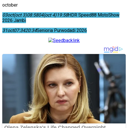
october
03
oct
(oct 3)
08:58
04
(oct 4)
19:58
HDR Speed88 MotoShow
2026 Jambi
31
oct
07:34
20:34
Senioria Purwodadi 2026