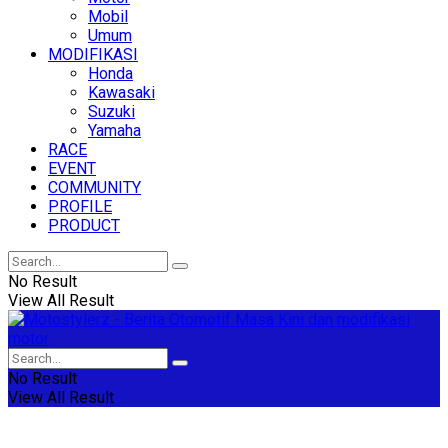
Mobil
Umum
MODIFIKASI
Honda
Kawasaki
Suzuki
Yamaha
RACE
EVENT
COMMUNITY
PROFILE
PRODUCT
No Result
View All Result
No Result
View All Result