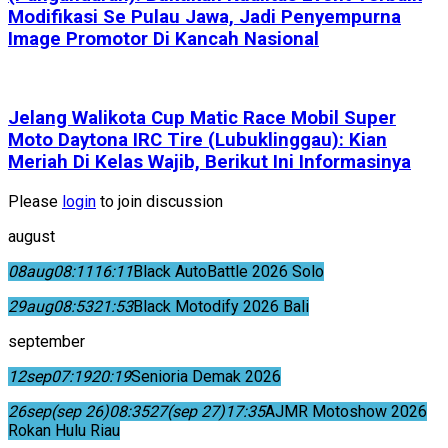
Modifikasi Se Pulau Jawa, Jadi Penyempurna
Image Promotor Di Kancah Nasional
Jelang Walikota Cup Matic Race Mobil Super
Moto Daytona IRC Tire (Lubuklinggau): Kian
Meriah Di Kelas Wajib, Berikut Ini Informasinya
Please
login
to join discussion
august
08
aug
08:11
16:11
Black AutoBattle 2026 Solo
29
aug
08:53
21:53
Black Motodify 2026 Bali
september
12
sep
07:19
20:19
Senioria Demak 2026
26
sep
(sep 26)
08:35
27
(sep 27)
17:35
AJMR Motoshow 2026
Rokan Hulu Riau