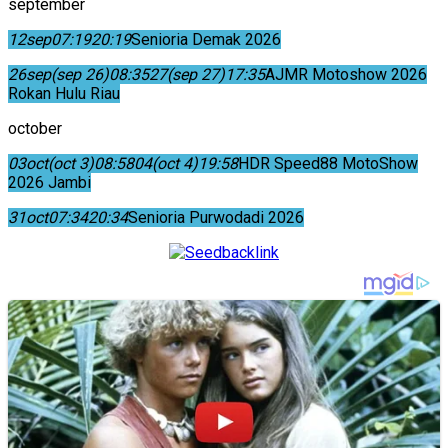
september
12
sep
07:19
20:19
Senioria Demak 2026
26
sep
(sep 26)
08:35
27
(sep 27)
17:35
AJMR Motoshow 2026
Rokan Hulu Riau
october
03
oct
(oct 3)
08:58
04
(oct 4)
19:58
HDR Speed88 MotoShow
2026 Jambi
31
oct
07:34
20:34
Senioria Purwodadi 2026