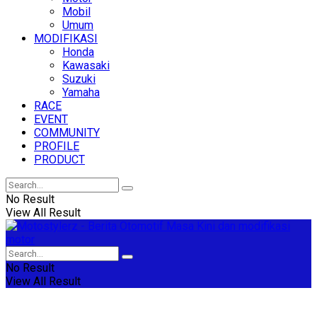
Mobil
Umum
MODIFIKASI
Honda
Kawasaki
Suzuki
Yamaha
RACE
EVENT
COMMUNITY
PROFILE
PRODUCT
No Result
View All Result
No Result
View All Result