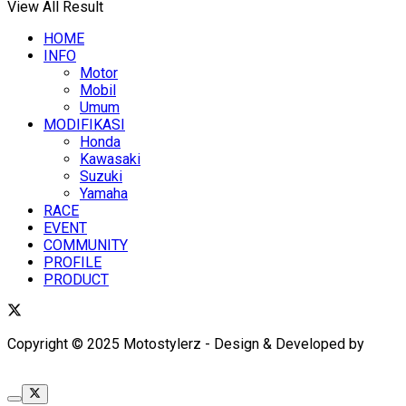
View All Result
HOME
INFO
Motor
Mobil
Umum
MODIFIKASI
Honda
Kawasaki
Suzuki
Yamaha
RACE
EVENT
COMMUNITY
PROFILE
PRODUCT
Copyright © 2025 Motostylerz - Design & Developed by
XUANTUM