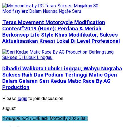
Teras Movement Motorcycle Modification
Contest”2019 (Bone): Perdana & Meriah
Berkonsep Life Style Khas Modifikator, Sukses
Aktualisasikan Kreasi Lokal Di Level Profesional
Dihadiri Walikota Lubuk Linggau, Wahyu Nugraha
Sukses Raih Dua Podium Tertinggi Matic Open
Dalam Gelaran Seri Kedua Matic Race By AG
Production
Please
login
to join discussion
august
29
aug
08:53
21:53
Black Motodify 2026 Bali