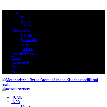
Info
Mobil
Motor
Umum
Modification
Honda
Kawasaki
Suzuki
Yamaha
Nusantara Race
Event
Community
Profile
Product
HOME
INFO
Motor