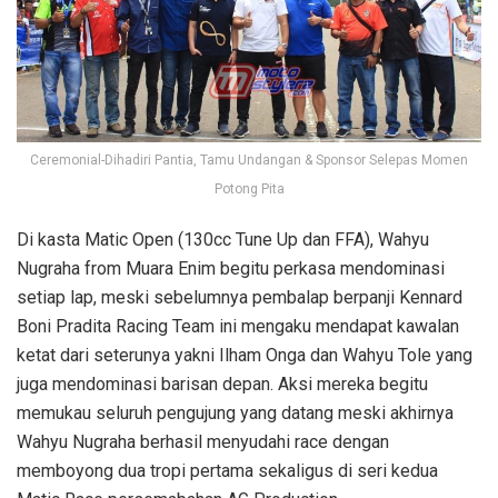
Ceremonial-Dihadiri Pantia, Tamu Undangan & Sponsor Selepas Momen
Potong Pita
Di kasta Matic Open (130cc Tune Up dan FFA), Wahyu
Nugraha from Muara Enim begitu perkasa mendominasi
setiap lap, meski sebelumnya pembalap berpanji Kennard
Boni Pradita Racing Team ini mengaku mendapat kawalan
ketat dari seterunya yakni Ilham Onga dan Wahyu Tole yang
juga mendominasi barisan depan. Aksi mereka begitu
memukau seluruh pengujung yang datang meski akhirnya
Wahyu Nugraha berhasil menyudahi race dengan
memboyong dua tropi pertama sekaligus di seri kedua