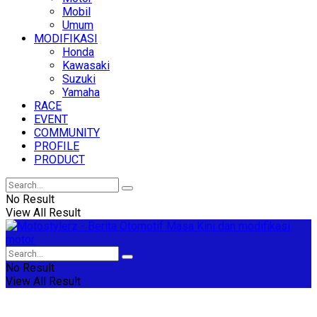
Mobil
Umum
MODIFIKASI
Honda
Kawasaki
Suzuki
Yamaha
RACE
EVENT
COMMUNITY
PROFILE
PRODUCT
No Result
View All Result
No Result
View All Result