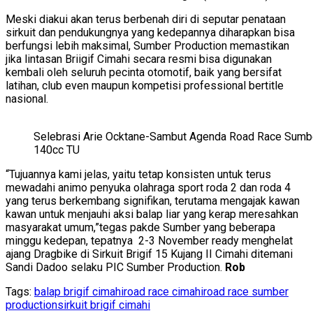
Meski diakui akan terus berbenah diri di seputar penataan
sirkuit dan pendukungnya yang kedepannya diharapkan bisa
berfungsi lebih maksimal, Sumber Production memastikan
jika lintasan Briigif Cimahi secara resmi bisa digunakan
kembali oleh seluruh pecinta otomotif, baik yang bersifat
latihan, club even maupun kompetisi professional bertitle
nasional.
Selebrasi Arie Ocktane-Sambut Agenda Road Race Sumbe
140cc TU
“Tujuannya kami jelas, yaitu tetap konsisten untuk terus
mewadahi animo penyuka olahraga sport roda 2 dan roda 4
yang terus berkembang signifikan, terutama mengajak kawan
kawan untuk menjauhi aksi balap liar yang kerap meresahkan
masyarakat umum,”tegas pakde Sumber yang beberapa
minggu kedepan, tepatnya 2-3 November ready menghelat
ajang Dragbike di Sirkuit Brigif 15 Kujang II Cimahi ditemani
Sandi Dadoo selaku PIC Sumber Production.
Rob
Tags:
balap brigif cimahi
road race cimahi
road race sumber
production
sirkuit brigif cimahi