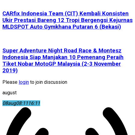
CARfix Indonesia Team (CIT) Kembali Konsisten
Ukir Prestasi Bareng 12 Tropi Bergengsi Kejurnas
MLDSPOT Auto Gymkhana Putaran 6 (Bekasi)
Super Adventure Night Road Race & Montesz
Indonesia Siap Manjakan 10 Pemenang Peraih
Tiket Nobar MotoGP Malaysia (2-3 November
2019)
Please
login
to join discussion
august
08
aug
08:11
16:11