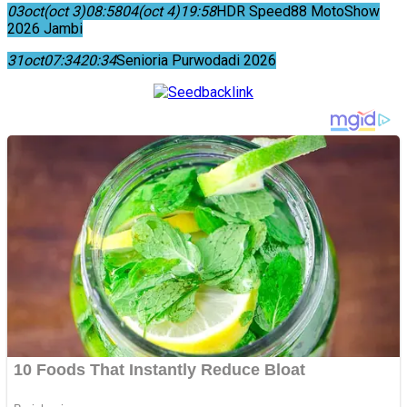
03
oct
(oct 3)
08:58
04
(oct 4)
19:58
HDR Speed88 MotoShow
2026 Jambi
31
oct
07:34
20:34
Senioria Purwodadi 2026