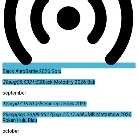
Black AutoBattle 2026 Solo
29
aug
08:53
21:53
Black Motodify 2026 Bali
september
12
sep
07:19
20:19
Senioria Demak 2026
26
sep
(sep 26)
08:35
27
(sep 27)
17:35
AJMR Motoshow 2026
Rokan Hulu Riau
october