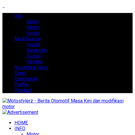
Info
Mobil
Motor
Umum
Modification
Honda
Kawasaki
Suzuki
Yamaha
Nusantara Race
Event
Community
Profile
Product
HOME
INFO
Motor