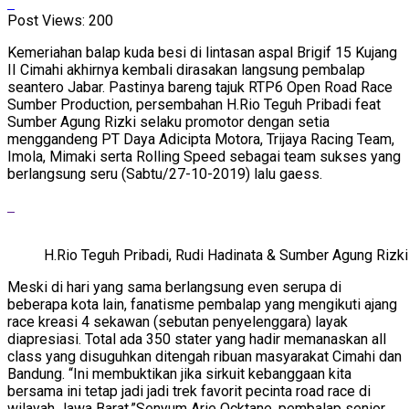
Post Views:
200
Kemeriahan balap kuda besi di lintasan aspal Brigif 15 Kujang
II Cimahi akhirnya kembali dirasakan langsung pembalap
seantero Jabar. Pastinya bareng tajuk RTP6 Open Road Race
Sumber Production, persembahan H.Rio Teguh Pribadi feat
Sumber Agung Rizki selaku promotor dengan setia
menggandeng PT Daya Adicipta Motora, Trijaya Racing Team,
Imola, Mimaki serta Rolling Speed sebagai team sukses yang
berlangsung seru (Sabtu/27-10-2019) lalu gaess.
H.Rio Teguh Pribadi, Rudi Hadinata & Sumber Agung Rizki 
Meski di hari yang sama berlangsung even serupa di
beberapa kota lain, fanatisme pembalap yang mengikuti ajang
race kreasi 4 sekawan (sebutan penyelenggara) layak
diapresiasi. Total ada 350 stater yang hadir memanaskan all
class yang disuguhkan ditengah ribuan masyarakat Cimahi dan
Bandung. “Ini membuktikan jika sirkuit kebanggaan kita
bersama ini tetap jadi jadi trek favorit pecinta road race di
wilayah Jawa Barat,”Senyum Arie Ocktane, pembalap senior