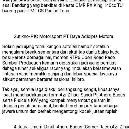
asal Bandung yang berkibar di kasta OMR RX King 140cc TU
bareng panji TMF CS Racing Team.
Sutikno-PIC Motorsport PT Daya Adicipta Motora
Selain jadi ajang temu kangen setelah hampir setahun
mengalami break sementara dari aktifitas dunia balap kuda
besi karena berbagai hal, momen RTP6 Open Road Race
Sumber Production kemarin dipastikan jadi ajang pemuas
dahaga tuner sekaligus racer yang rindu akan keistimewaan
lintasan yang memiliki panjang dan lebar special layaknya
sirkuit permanen bertaraf nasional ini bro.
Tak ayal, semua laga diakui berlangsung sengit, khususnya
saat menghadirkan perform Azi Zihad, Sandi PI, Andre Bagus
serta Fisicela KW yang kompak menyambut gelaran ini
dengan penuh semangat, berikut torehan prestasi sebagai
jawara umum dan berhak mengantongi kocek jutaan rupiah.
4 Juara Umum-Diraih Andre Bagus (Corner Race),Azi Zihad