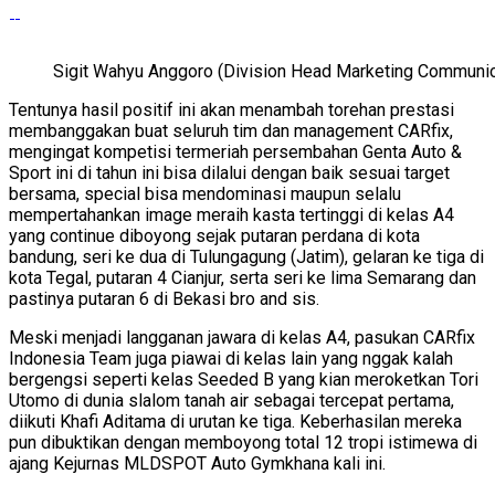
Sigit Wahyu Anggoro (Division Head Marketing Communi
Tentunya hasil positif ini akan menambah torehan prestasi
membanggakan buat seluruh tim dan management CARfix,
mengingat kompetisi termeriah persembahan Genta Auto &
Sport ini di tahun ini bisa dilalui dengan baik sesuai target
bersama, special bisa mendominasi maupun selalu
mempertahankan image meraih kasta tertinggi di kelas A4
yang continue diboyong sejak putaran perdana di kota
bandung, seri ke dua di Tulungagung (Jatim), gelaran ke tiga di
kota Tegal, putaran 4 Cianjur, serta seri ke lima Semarang dan
pastinya putaran 6 di Bekasi bro and sis.
Meski menjadi langganan jawara di kelas A4, pasukan CARfix
Indonesia Team juga piawai di kelas lain yang nggak kalah
bergengsi seperti kelas Seeded B yang kian meroketkan Tori
Utomo di dunia slalom tanah air sebagai tercepat pertama,
diikuti Khafi Aditama di urutan ke tiga. Keberhasilan mereka
pun dibuktikan dengan memboyong total 12 tropi istimewa di
ajang Kejurnas MLDSPOT Auto Gymkhana kali ini.