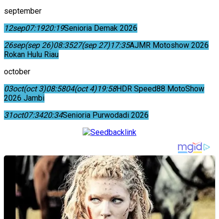
september
12
sep
07:19
20:19
Senioria Demak 2026
26
sep
(sep 26)
08:35
27
(sep 27)
17:35
AJMR Motoshow 2026
Rokan Hulu Riau
october
03
oct
(oct 3)
08:58
04
(oct 4)
19:58
HDR Speed88 MotoShow
2026 Jambi
31
oct
07:34
20:34
Senioria Purwodadi 2026