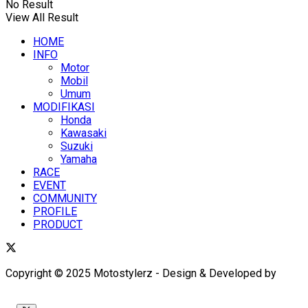
No Result
View All Result
HOME
INFO
Motor
Mobil
Umum
MODIFIKASI
Honda
Kawasaki
Suzuki
Yamaha
RACE
EVENT
COMMUNITY
PROFILE
PRODUCT
Copyright © 2025 Motostylerz - Design & Developed by
XUANTUM