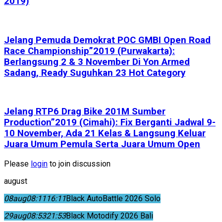
2019)
Jelang Pemuda Demokrat POC GMBI Open Road
Race Championship”2019 (Purwakarta):
Berlangsung 2 & 3 November Di Yon Armed
Sadang, Ready Suguhkan 23 Hot Category
Jelang RTP6 Drag Bike 201M Sumber
Production”2019 (Cimahi): Fix Berganti Jadwal 9-
10 November, Ada 21 Kelas & Langsung Keluar
Juara Umum Pemula Serta Juara Umum Open
Please
login
to join discussion
august
08
aug
08:11
16:11
Black AutoBattle 2026 Solo
29
aug
08:53
21:53
Black Motodify 2026 Bali