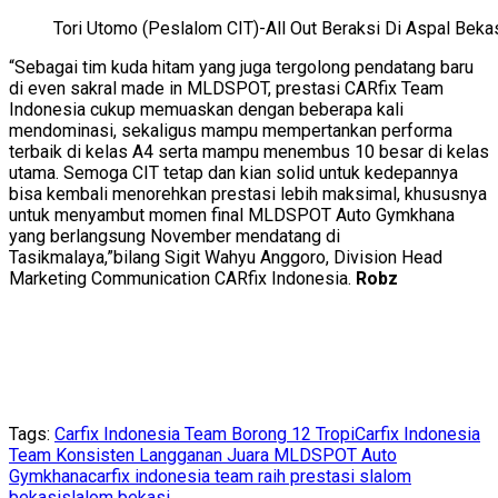
Tori Utomo (Peslalom CIT)-All Out Beraksi Di Aspal Beka
“Sebagai tim kuda hitam yang juga tergolong pendatang baru
di even sakral made in MLDSPOT, prestasi CARfix Team
Indonesia cukup memuaskan dengan beberapa kali
mendominasi, sekaligus mampu mempertankan performa
terbaik di kelas A4 serta mampu menembus 10 besar di kelas
utama. Semoga CIT tetap dan kian solid untuk kedepannya
bisa kembali menorehkan prestasi lebih maksimal, khususnya
untuk menyambut momen final MLDSPOT Auto Gymkhana
yang berlangsung November mendatang di
Tasikmalaya,”bilang Sigit Wahyu Anggoro, Division Head
Marketing Communication CARfix Indonesia.
Robz
Tags:
Carfix Indonesia Team Borong 12 Tropi
Carfix Indonesia
Team Konsisten Langganan Juara MLDSPOT Auto
Gymkhana
carfix indonesia team raih prestasi slalom
bekasi
slalom bekasi