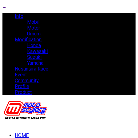
Info
Mobil
Motor
Umum
Modification
Honda
Kawasaki
Suzuki
Yamaha
Nusantara Race
Event
Community
Profile
Product
HOME