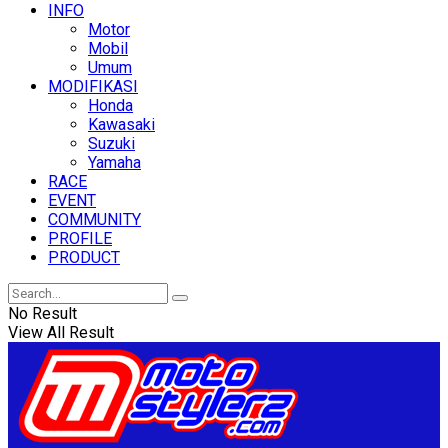
INFO
Motor
Mobil
Umum
MODIFIKASI
Honda
Kawasaki
Suzuki
Yamaha
RACE
EVENT
COMMUNITY
PROFILE
PRODUCT
No Result
View All Result