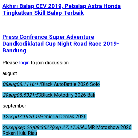
Akhiri Balap CEV 2019, Pebalap Astra Honda
Tingkatkan Skill Balap Terbaik
Press Confrence Super Adventure
Dandkodiklatad Cup Night Road Race 2019-
Bandung
Please
login
to join discussion
august
08
aug
08:11
16:11
Black AutoBattle 2026 Solo
29
aug
08:53
21:53
Black Motodify 2026 Bali
september
12
sep
07:19
20:19
Senioria Demak 2026
26
sep
(sep 26)
08:35
27
(sep 27)
17:35
AJMR Motoshow 2026
Rokan Hulu Riau