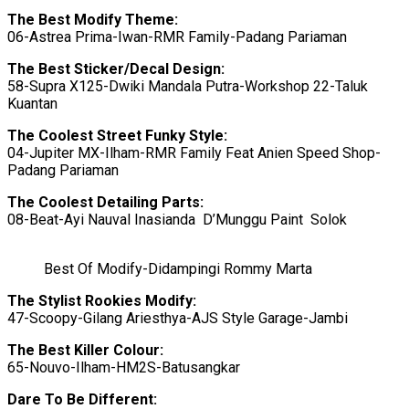
The
Best Modify Theme:
06-Astrea Prima-Iwan-RMR Family-Padang Pariaman
The
Best
Sticker
/Decal
Design:
58-Supra X125-Dwiki Mandala Putra-Workshop 22-Taluk
Kuantan
The
Coolest Street Funky Style:
04-Jupiter MX-Ilham-RMR Family Feat Anien Speed Shop-
Padang Pariaman
The
Coolest
Detailing
Parts:
08-Beat-Ayi Nauval Inasianda D’Munggu Paint Solok
Best Of Modify-Didampingi Rommy Marta
The
Stylist
Rookies
Modify:
47-Scoopy-Gilang Ariesthya-AJS Style Garage-Jambi
The
Best
Killer
Colour:
65-Nouvo-Ilham-HM2S-Batusangkar
Dare
To
Be
Different: