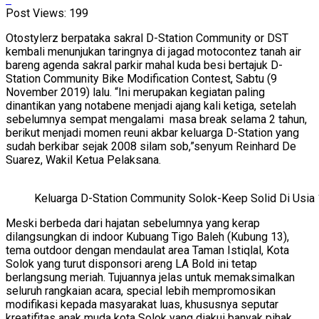
Post Views:
199
Otostylerz berpataka sakral D-Station Community or DST
kembali menunjukan taringnya di jagad motocontez tanah air
bareng agenda sakral parkir mahal kuda besi bertajuk D-
Station Community Bike Modification Contest, Sabtu (9
November 2019) lalu. “Ini merupakan kegiatan paling
dinantikan yang notabene menjadi ajang kali ketiga, setelah
sebelumnya sempat mengalami masa break selama 2 tahun,
berikut menjadi momen reuni akbar keluarga D-Station yang
sudah berkibar sejak 2008 silam sob,”senyum Reinhard De
Suarez, Wakil Ketua Pelaksana.
Keluarga D-Station Community Solok-Keep Solid Di Usia
Meski berbeda dari hajatan sebelumnya yang kerap
dilangsungkan di indoor Kubuang Tigo Baleh (Kubung 13),
tema outdoor dengan mendaulat area Taman Istiqlal, Kota
Solok yang turut disponsori areng LA Bold ini tetap
berlangsung meriah. Tujuannya jelas untuk memaksimalkan
seluruh rangkaian acara, special lebih mempromosikan
modifikasi kepada masyarakat luas, khususnya seputar
kreatifitas anak muda kota Solok yang diakui banyak pihak