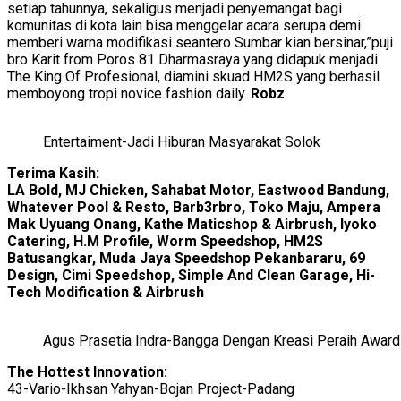
setiap tahunnya, sekaligus menjadi penyemangat bagi
komunitas di kota lain bisa menggelar acara serupa demi
memberi warna modifikasi seantero Sumbar kian bersinar,”puji
bro Karit from Poros 81 Dharmasraya yang didapuk menjadi
The King Of Profesional, diamini skuad HM2S yang berhasil
memboyong tropi novice fashion daily.
Robz
Entertaiment-Jadi Hiburan Masyarakat Solok
Terima Kasih:
LA Bold, MJ Chicken, Sahabat Motor, Eastwood Bandung,
Whatever Pool & Resto, Barb3rbro, Toko Maju, Ampera
Mak Uyuang Onang, Kathe Maticshop & Airbrush, Iyoko
Catering, H.M Profile, Worm Speedshop, HM2S
Batusangkar, Muda Jaya Speedshop Pekanbararu, 69
Design, Cimi Speedshop, Simple And Clean Garage, Hi-
Tech Modification & Airbrush
Agus Prasetia Indra-Bangga Dengan Kreasi Peraih Award
The
Hottest
Innovation:
43-Vario-Ikhsan Yahyan-Bojan Project-Padang