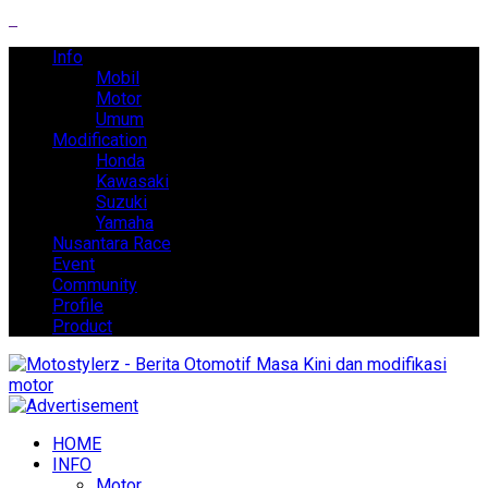
Info
Mobil
Motor
Umum
Modification
Honda
Kawasaki
Suzuki
Yamaha
Nusantara Race
Event
Community
Profile
Product
HOME
INFO
Motor