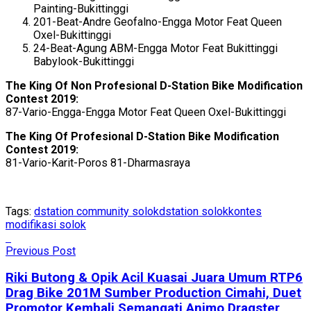
Painting-Bukittinggi
201-Beat-Andre Geofalno-Engga Motor Feat Queen
Oxel-Bukittinggi
24-Beat-Agung ABM-Engga Motor Feat Bukittinggi
Babylook-Bukittinggi
The
King
Of
Non
Profesional D-Station Bike Modification
Contest
2019:
87-Vario-Engga-Engga Motor Feat Queen Oxel-Bukittinggi
The King Of
Profesional
D-Station Bike Modification
Contest
2019:
81-Vario-Karit-Poros 81-Dharmasraya
Tags:
dstation community solok
dstation solok
kontes
modifikasi solok
Previous Post
Riki Butong & Opik Acil Kuasai Juara Umum RTP6
Drag Bike 201M Sumber Production Cimahi, Duet
Promotor Kembali Semangati Animo Dragster