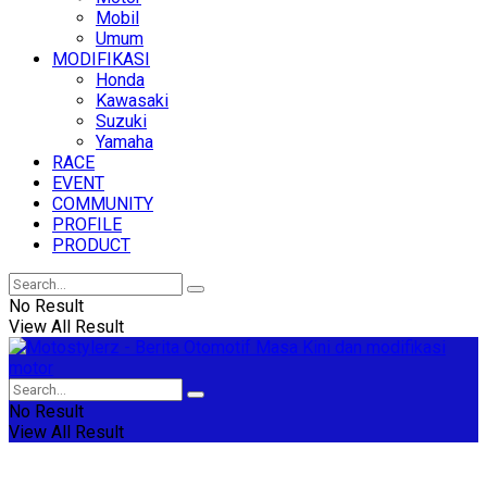
Mobil
Umum
MODIFIKASI
Honda
Kawasaki
Suzuki
Yamaha
RACE
EVENT
COMMUNITY
PROFILE
PRODUCT
No Result
View All Result
No Result
View All Result