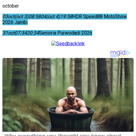
october
03
oct
(oct 3)
08:58
04
(oct 4)
19:58
HDR Speed88 MotoShow
2026 Jambi
31
oct
07:34
20:34
Senioria Purwodadi 2026