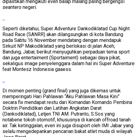
dipastikan mengikuti even balap malang paling bergengsi
seantero negeri.
Seperti diketahui, Super Adventure Dankodiklatad Cup Night
Road Race (SANRR) akan dilangsungkan di kota Bandung
pada Sabtu 16 November mendatang dengan mendapuk
Sirkuit NP Makodiklatad yang berlokasi di jalan Aceh,
Bandung, Jabar, berikut menyuguhkan perpaduan tema sport
dan juga entertaiment (Sportaiment) sebagai daya pikat,
sekaligus image penyelenggara dalam hal ini Super Adventure
feat Montesz Indonesia gaaess.
Di momen penting (grand final) yang juga dikemas untuk
memperingati Hari Pahlawan “Aku Pahlawan Masa Kini”
secara fix mendapat restu dari Komandan Komando Pembina
Doktrin Pendidikan dan Latihan Angkatan Darat
(Dankodiklatad), Letjen TNI AM. Putranto, S.Sos yang
notabene tokoh otomotif, khususnya di kancah offroad tanah
air. Tak ketinggalan, even ini juga disuport oleh IMI Jabar yang
selalu mengedepankan pencarian bakat atlet muda di wilayah