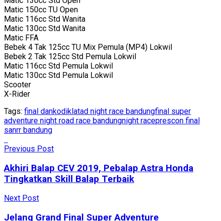
Matic 130cc Std Open
Matic 150cc TU Open
Matic 116cc Std Wanita
Matic 130cc Std Wanita
Matic FFA
Bebek 4 Tak 125cc TU Mix Pemula (MP4) Lokwil
Bebek 2 Tak 125cc Std Pemula Lokwil
Matic 116cc Std Pemula Lokwil
Matic 130cc Std Pemula Lokwil
Scooter
X-Rider
Tags:
final dankodiklatad night race bandung
final super
adventure night road race bandungnight race
prescon final
sanrr bandung
Previous Post
Akhiri Balap CEV 2019, Pebalap Astra Honda
Tingkatkan Skill Balap Terbaik
Next Post
Jelang Grand Final Super Adventure