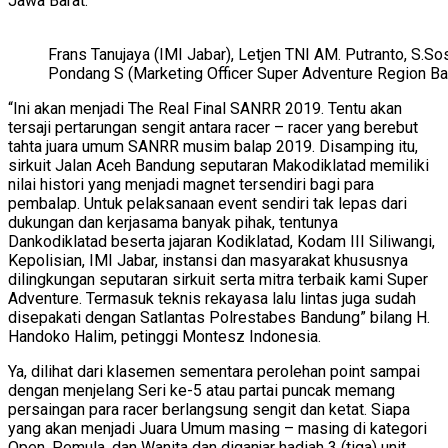
Jawa Barat.
Frans Tanujaya (IMI Jabar), Letjen TNI AM. Putranto, S.S
Pondang S (Marketing Officer Super Adventure Region B
“Ini akan menjadi The Real Final SANRR 2019. Tentu akan
tersaji pertarungan sengit antara racer – racer yang berebut
tahta juara umum SANRR musim balap 2019. Disamping itu,
sirkuit Jalan Aceh Bandung seputaran Makodiklatad memiliki
nilai histori yang menjadi magnet tersendiri bagi para
pembalap. Untuk pelaksanaan event sendiri tak lepas dari
dukungan dan kerjasama banyak pihak, tentunya
Dankodiklatad beserta jajaran Kodiklatad, Kodam III Siliwangi,
Kepolisian, IMI Jabar, instansi dan masyarakat khususnya
dilingkungan seputaran sirkuit serta mitra terbaik kami Super
Adventure. Termasuk teknis rekayasa lalu lintas juga sudah
disepakati dengan Satlantas Polrestabes Bandung” bilang H.
Handoko Halim, petinggi Montesz Indonesia.
Ya, dilihat dari klasemen sementara perolehan point sampai
dengan menjelang Seri ke-5 atau partai puncak memang
persaingan para racer berlangsung sengit dan ketat. Siapa
yang akan menjadi Juara Umum masing – masing di kategori
Open, Pemula, dan Wanita dan diganjar hadiah 3 (tiga) unit