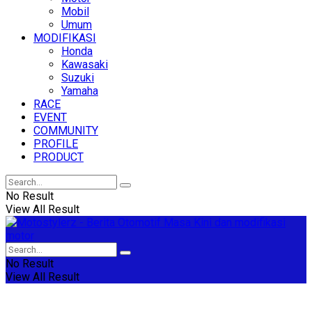
Mobil
Umum
MODIFIKASI
Honda
Kawasaki
Suzuki
Yamaha
RACE
EVENT
COMMUNITY
PROFILE
PRODUCT
No Result
View All Result
No Result
View All Result