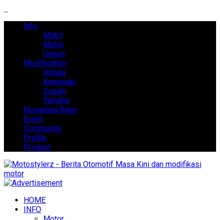
Info
Mobil
Motor
Umum
Modification
Honda
Kawasaki
Suzuki
Yamaha
Nusantara Race
Event
Community
Profile
Product
HOME
INFO
Motor