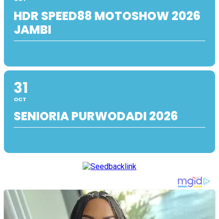
HDR SPEED88 MOTOSHOW 2026
JAMBI
31
OCT
SENIORIA PURWODADI 2026