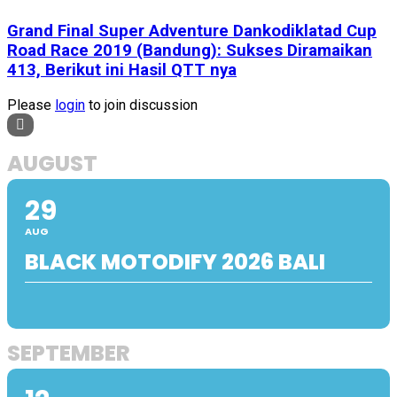
Grand Final Super Adventure Dankodiklatad Cup
Road Race 2019 (Bandung): Sukses Diramaikan
413, Berikut ini Hasil QTT nya
Please
login
to join discussion
AUGUST
29
AUG
BLACK MOTODIFY 2026 BALI
SEPTEMBER