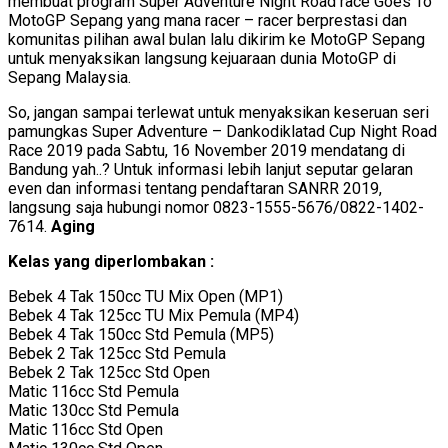
membuat program Super Adventure Night Road race Goes To
MotoGP Sepang yang mana racer – racer berprestasi dan
komunitas pilihan awal bulan lalu dikirim ke MotoGP Sepang
untuk menyaksikan langsung kejuaraan dunia MotoGP di
Sepang Malaysia.
So, jangan sampai terlewat untuk menyaksikan keseruan seri
pamungkas Super Adventure – Dankodiklatad Cup Night Road
Race 2019 pada Sabtu, 16 November 2019 mendatang di
Bandung yah..? Untuk informasi lebih lanjut seputar gelaran
even dan informasi tentang pendaftaran SANRR 2019,
langsung saja hubungi nomor 0823-1555-5676/0822-1402-
7614.
Aging
Kelas yang diperlombakan :
Bebek 4 Tak 150cc TU Mix Open (MP1)
Bebek 4 Tak 125cc TU Mix Pemula (MP4)
Bebek 4 Tak 150cc Std Pemula (MP5)
Bebek 2 Tak 125cc Std Pemula
Bebek 2 Tak 125cc Std Open
Matic 116cc Std Pemula
Matic 130cc Std Pemula
Matic 116cc Std Open