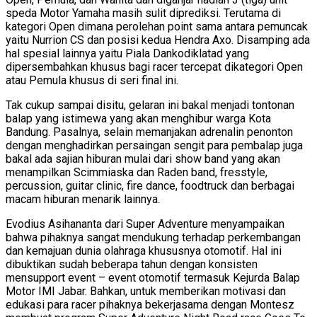
speda Motor Yamaha masih sulit diprediksi. Terutama di
kategori Open dimana perolehan point sama antara pemuncak
yaitu Nurrion CS dan posisi kedua Hendra Axo. Disamping ada
hal spesial lainnya yaitu Piala Dankodiklatad yang
dipersembahkan khusus bagi racer tercepat dikategori Open
atau Pemula khusus di seri final ini.
Tak cukup sampai disitu, gelaran ini bakal menjadi tontonan
balap yang istimewa yang akan menghibur warga Kota
Bandung. Pasalnya, selain memanjakan adrenalin penonton
dengan menghadirkan persaingan sengit para pembalap juga
bakal ada sajian hiburan mulai dari show band yang akan
menampilkan Scimmiaska dan Raden band, fresstyle,
percussion, guitar clinic, fire dance, foodtruck dan berbagai
macam hiburan menarik lainnya.
Evodius Asihananta dari Super Adventure menyampaikan
bahwa pihaknya sangat mendukung terhadap perkembangan
dan kemajuan dunia olahraga khususnya otomotif. Hal ini
dibuktikan sudah beberapa tahun dengan konsisten
mensupport event – event otomotif termasuk Kejurda Balap
Motor IMI Jabar. Bahkan, untuk memberikan motivasi dan
edukasi para racer pihaknya bekerjasama dengan Montesz