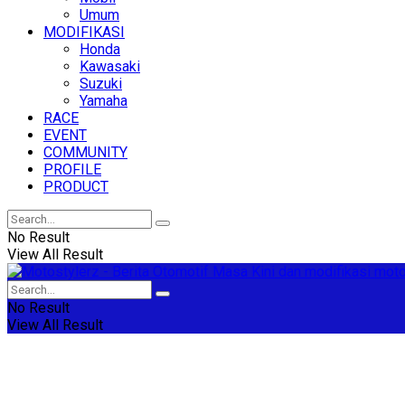
Umum
MODIFIKASI
Honda
Kawasaki
Suzuki
Yamaha
RACE
EVENT
COMMUNITY
PROFILE
PRODUCT
No Result
View All Result
No Result
View All Result