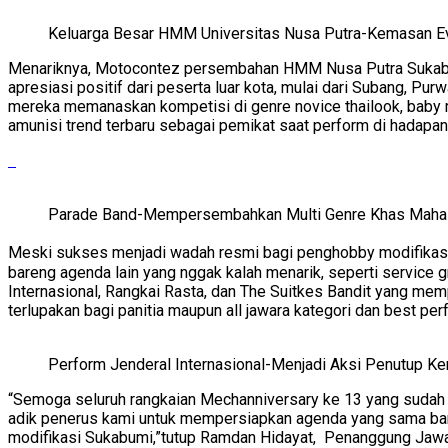
Keluarga Besar HMM Universitas Nusa Putra-Kemasan Eve
Menariknya, Motocontez persembahan HMM Nusa Putra Sukabum
apresiasi positif dari peserta luar kota, mulai dari Subang, Pu
mereka memanaskan kompetisi di genre novice thailook, baby mo
amunisi trend terbaru sebagai pemikat saat perform di hadapa
Parade Band-Mempersembahkan Multi Genre Khas Maha
Meski sukses menjadi wadah resmi bagi penghobby modifikasi 
bareng agenda lain yang nggak kalah menarik, seperti service g
Internasional, Rangkai Rasta, dan The Suitkes Bandit yang me
terlupakan bagi panitia maupun all jawara kategori dan best per
Perform Jenderal Internasional-Menjadi Aksi Penutup K
“Semoga seluruh rangkaian Mechanniversary ke 13 yang sudah 
adik penerus kami untuk mempersiapkan agenda yang sama bare
modifikasi Sukabumi,”tutup Ramdan Hidayat, Penanggung Jawab 