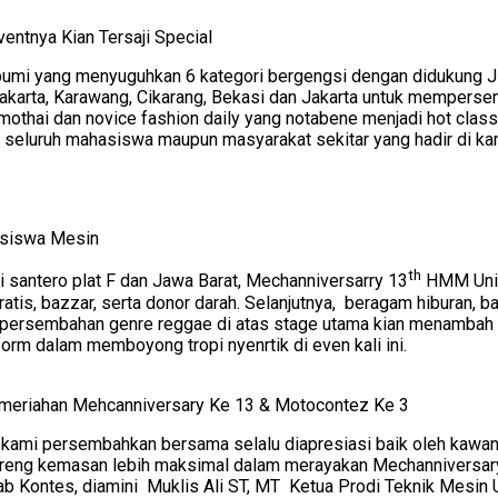
ntnya Kian Tersaji Special
i yang menyuguhkan 6 kategori bergengsi dengan didukung J L
rwakarta, Karawang, Cikarang, Bekasi dan Jakarta untuk mempersem
thai dan novice fashion daily yang notabene menjadi hot class 
n seluruh mahasiswa maupun masyarakat sekitar yang hadir di k
siswa Mesin
th
santero plat F dan Jawa Barat, Mechanniversarry 13
HMM Unive
ratis, bazzar, serta donor darah. Selanjutnya, beragam hiburan, 
mpersembahan genre reggae di atas stage utama kian menambah k
form dalam memboyong tropi nyenrtik di even kali ini.
emeriahan Mehcanniversary Ke 13 & Motocontez Ke 3
kami persembahkan bersama selalu diapresiasi baik oleh kawan
ng kemasan lebih maksimal dalam merayakan Mechanniversary di
Kontes, diamini Muklis Ali ST, MT Ketua Prodi Teknik Mesin Un