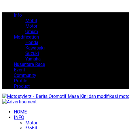
Info
Mobil
Motor
Umum
Modification
Honda
Kawasaki
Suzuki
Yamaha
Nusantara Race
Event
Community
Profile
Product
HOME
INFO
Motor
Mobil