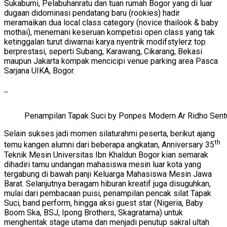
Sukabumi, Pelabuhanratu dan tuan rumah Bogor yang di luar
dugaan didominasi pendatang baru (rookies) hadir
meramaikan dua local class category (novice thailook & baby
mothai), menemani keseruan kompetisi open class yang tak
ketinggalan turut diwarnai karya nyentrik modifstylerz top
berprestasi, seperti Subang, Karawang, Cikarang, Bekasi
maupun Jakarta kompak mencicipi venue parking area Pasca
Sarjana UIKA, Bogor.
Penampilan Tapak Suci by Ponpes Modern Ar Ridho Sent
Selain sukses jadi momen silaturahmi peserta, berikut ajang
th
temu kangen alumni dari beberapa angkatan, Anniversary 35
Teknik Mesin Universitas Ibn Khaldun Bogor kian semarak
dihadiri tamu undangan mahasiswa mesin luar kota yang
tergabung di bawah panji Keluarga Mahasiswa Mesin Jawa
Barat. Selanjutnya beragam hiburan kreatif juga disuguhkan,
mulai dari pembacaan puisi, penampilan pencak silat Tapak
Suci, band perform, hingga aksi guest star (Nigeria, Baby
Boom Ska, BSJ, Ipong Brothers, Skagratama) untuk
menghentak stage utama dan menjadi penutup sakral ultah