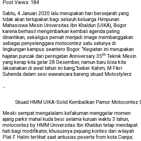
Post Views:
184
Sabtu, 4 Januari 2020 lalu merupakan hari bersejarah yang
tidak akan terlupakan bagi seluruh keluarga Himpunan
Mahasiswa Mesin Universitas Ibn Khaldun (UIKA), Bogor
karena berhasil mengimbarkan kembali agenda paling
dinantikan, sekaligus pernah menjadi image membanggakan
sebagai penyelenggara motocontez satu satunya di
lingkungan kampus seantero Bogor. “Kegiatan ini merupakan
th
hajatan puncak dari peringatan Anniversary 35
Teknik Mesin
yang kerap kita gelar 28 Desember, namun baru bisa kita
laksanakan di awal tahun ini bang,”beber Kahim, M Fikri
Suhenda dalam sesi wawancara bareng skuad Motostylerz.
Skuad HMM UIKA-Solid Kembalikan Pamor Motocontez D
Meski sempat mengalalami kefakuman menggelar momen
ajang parkir mahal kuda besi selama kuruan waktu 3 tahun,
motocontez by HMM Universitas Ibn Khaldun tetap mendapat
hati bagi modifikator, khususnya pejuang kontes dari wilayah
Plat F. Halini terlihat saat antusias peserta from kota Cianjur,