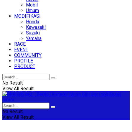
Mobil
Umum
MODIFIKASI
Honda
Kawasaki
Suzuki
Yamaha
RACE
EVENT
COMMUNITY
PROFILE
PRODUCT
No Result
View All Result
No Result
View All Result