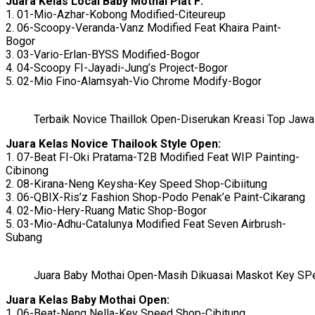
Juara Kelas Local Baby Mothai Plat F:
1. 01-Mio-Azhar-Kobong Modified-Citeureup
2. 06-Scoopy-Veranda-Vanz Modified Feat Khaira Paint-
Bogor
3. 03-Vario-Erlan-BYSS Modified-Bogor
4. 04-Scoopy FI-Jayadi-Jung’s Project-Bogor
5. 02-Mio Fino-Alamsyah-Vio Chrome Modify-Bogor
Terbaik Novice Thaillok Open-Diserukan Kreasi Top Jawa
Juara Kelas Novice Thailook Style Open:
1. 07-Beat FI-Oki Pratama-T2B Modified Feat WIP Painting-
Cibinong
2. 08-Kirana-Neng Keysha-Key Speed Shop-Cibiitung
3. 06-QBIX-Ris’z Fashion Shop-Podo Penak’e Paint-Cikarang
4. 02-Mio-Hery-Ruang Matic Shop-Bogor
5. 03-Mio-Adhu-Catalunya Modified Feat Seven Airbrush-
Subang
Juara Baby Mothai Open-Masih Dikuasai Maskot Key SP
Juara Kelas Baby Mothai Open:
1. 06-Beat-Neng Nella-Key Speed Shop-Cibitung