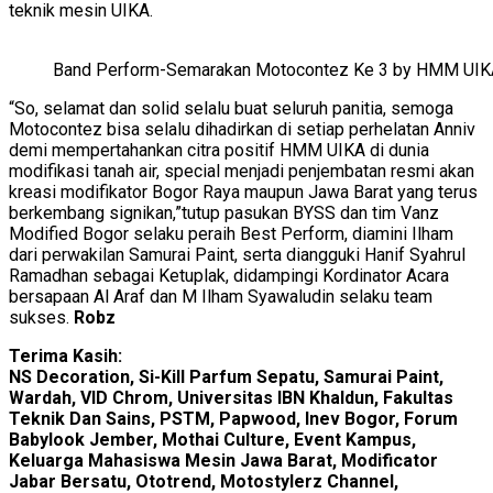
teknik mesin UIKA.
Band Perform-Semarakan Motocontez Ke 3 by HMM UIK
“So, selamat dan solid selalu buat seluruh panitia, semoga
Motocontez bisa selalu dihadirkan di setiap perhelatan Anniv
demi mempertahankan citra positif HMM UIKA di dunia
modifikasi tanah air, special menjadi penjembatan resmi akan
kreasi modifikator Bogor Raya maupun Jawa Barat yang terus
berkembang signikan,”tutup pasukan BYSS dan tim Vanz
Modified Bogor selaku peraih Best Perform, diamini Ilham
dari perwakilan Samurai Paint, serta diangguki Hanif Syahrul
Ramadhan sebagai Ketuplak, didampingi Kordinator Acara
bersapaan Al Araf dan M Ilham Syawaludin selaku team
sukses.
Robz
Terima Kasih:
NS Decoration, Si-Kill Parfum Sepatu, Samurai Paint,
Wardah, VID Chrom, Universitas IBN Khaldun, Fakultas
Teknik Dan Sains, PSTM, Papwood, Inev Bogor, Forum
Babylook Jember, Mothai Culture, Event Kampus,
Keluarga Mahasiswa Mesin Jawa Barat, Modificator
Jabar Bersatu, Ototrend, Motostylerz Channel,