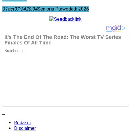
31
oct
07:34
20:34
Senioria Purwodadi 2026
Redaksi
Disclaimer