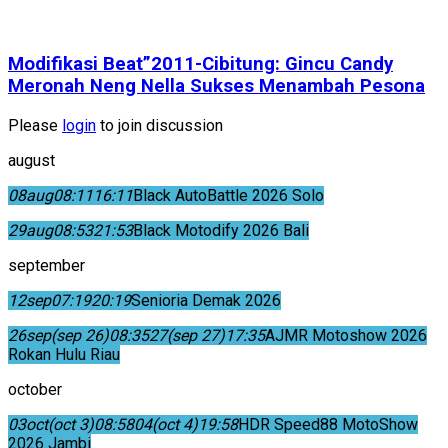
Modifikasi Beat”2011-Cibitung: Gincu Candy
Meronah Neng Nella Sukses Menambah Pesona
Please
login
to join discussion
august
08
aug
08:11
16:11
Black AutoBattle 2026 Solo
29
aug
08:53
21:53
Black Motodify 2026 Bali
september
12
sep
07:19
20:19
Senioria Demak 2026
26
sep
(sep 26)
08:35
27
(sep 27)
17:35
AJMR Motoshow 2026
Rokan Hulu Riau
october
03
oct
(oct 3)
08:58
04
(oct 4)
19:58
HDR Speed88 MotoShow
2026 Jambi