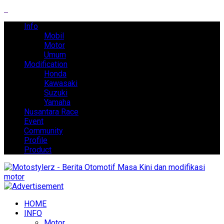
Info
Mobil
Motor
Umum
Modification
Honda
Kawasaki
Suzuki
Yamaha
Nusantara Race
Event
Community
Profile
Product
HOME
INFO
Motor