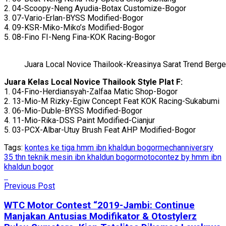
2. 04-Scoopy-Neng Ayudia-Botax Customize-Bogor
3. 07-Vario-Erlan-BYSS Modified-Bogor
4. 09-KSR-Miko-Miko’s Modified-Bogor
5. 08-Fino FI-Neng Fina-KOK Racing-Bogor
Juara Local Novice Thailook-Kreasinya Sarat Trend Berg
Juara Kelas Local Novice Thailook Style Plat F:
1. 04-Fino-Herdiansyah-Zalfaa Matic Shop-Bogor
2. 13-Mio-M Rizky-Egiw Concept Feat KOK Racing-Sukabumi
3. 06-Mio-Duble-BYSS Modified-Bogor
4. 11-Mio-Rika-DSS Paint Modified-Cianjur
5. 03-PCX-Albar-Utuy Brush Feat AHP Modified-Bogor
Tags:
kontes ke tiga hmm ibn khaldun bogor
mechanniversry
35 thn teknik mesin ibn khaldun bogor
motocontez by hmm ibn
khaldun bogor
Previous Post
WTC Motor Contest “2019-Jambi: Continue
Manjakan Antusias Modifikator & Otostylerz