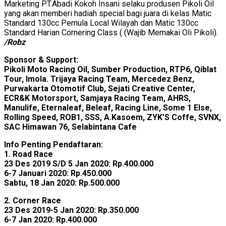
Marketing PT.Abadi Kokoh Insani selaku produsen Pikoli Oil
yang akan memberi hadiah special bagi juara di kelas Matic
Standard 130cc Pemula Local Wilayah dan Matic 130cc
Standard Harian Cornering Class ( (Wajib Memakai Oli Pikoli).
/Robz
Sponsor & Support:
Pikoli Moto Racing Oil, Sumber Production, RTP6, Qiblat
Tour, Imola. Trijaya Racing Team, Mercedez Benz,
Purwakarta Otomotif Club, Sejati Creative Center,
ECR&K Motorsport, Samjaya Racing Team, AHRS,
Manulife, Eternaleaf, Beleaf, Racing Line, Some 1 Else,
Rolling Speed, ROB1, SSS, A.Kasoem, ZYK’S Coffe, SVNX,
SAC Himawan 76, Selabintana Cafe
Info Penting Pendaftaran:
1. Road Race
23 Des 2019 S/D 5 Jan 2020: Rp.400.000
6-7 Januari 2020: Rp.450.000
Sabtu, 18 Jan 2020: Rp.500.000
2. Corner Race
23 Des 2019-5 Jan 2020: Rp.350.000
6-7 Jan 2020: Rp.400.000