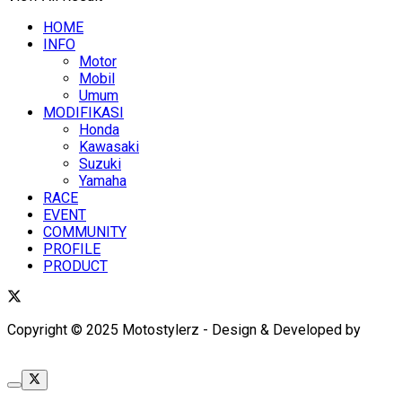
HOME
INFO
Motor
Mobil
Umum
MODIFIKASI
Honda
Kawasaki
Suzuki
Yamaha
RACE
EVENT
COMMUNITY
PROFILE
PRODUCT
Copyright © 2025 Motostylerz - Design & Developed by
XUANTUM