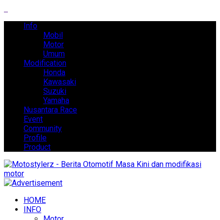
Info
Mobil
Motor
Umum
Modification
Honda
Kawasaki
Suzuki
Yamaha
Nusantara Race
Event
Community
Profile
Product
HOME
INFO
Motor