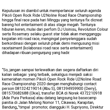
Keputusan ini diambil untuk memperlancar seluruh agenda
Pikoli Open Rock Ride U2Noline Road Race Championship
hingga final race pada hari Minggu yang tentunya fix dicreat
bareng hot entertaiment di atas stage megah. Tentunya
hiburan keren, mulai dari perfom DJ Usinisu, Revolution Colour
serta Rosemary selaku guest star tidak akan mengganggu
kegiatan inti road race, mengingat penyelenggara sudah
berkordinasi dengan seluruh pihak demi mengusung misi
racetaiment (kolaborasi road race serta entertaiment)
dihadapan ribuan pengunjung yang hadir.
“So, jangan sampai terlewatkan dan segera daftarkan diri
kalian sebagai yang terbaik, sekaligus menjadi saksi
kemeriahan momen Pikoli Open Rock Ride U2Noline Road
Race Championship 2020 dengan menghubungi contact
person 081324219014 (Abu S), 081394959900 (Derry),
081573682688 (Okie), transfer BCA di Norek 4372210918
(Ade Pura Perkasa) atau datang langsung ke basecamp
panitia di Jalan Melong Nomor 11, Cikawao, Karapitan,
Bandung,,”timpal promotor, diangguki H. Supriyono, Direktur