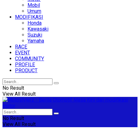
Mobil
Umum
MODIFIKASI
Honda
Kawasaki
Suzuki
Yamaha
RACE
EVENT
COMMUNITY
PROFILE
PRODUCT
No Result
View All Result
No Result
View All Result