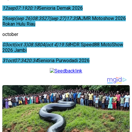
12
sep
07:19
20:19
Senioria Demak 2026
26
sep
(sep 26)
08:35
27
(sep 27)
17:35
AJMR Motoshow 2026
Rokan Hulu Riau
october
03
oct
(oct 3)
08:58
04
(oct 4)
19:58
HDR Speed88 MotoShow
2026 Jambi
31
oct
07:34
20:34
Senioria Purwodadi 2026