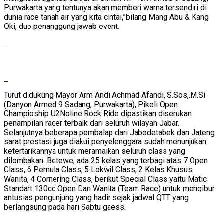
Purwakarta yang tentunya akan memberi warna tersendiri di
dunia race tanah air yang kita cintai,”bilang Mang Abu & Kang
Oki, duo penanggung jawab event.
Turut didukung Mayor Arm Andi Achmad Afandi, S.Sos,.M.Si
(Danyon Armed 9 Sadang, Purwakarta), Pikoli Open
Champioship U2Noline Rock Ride dipastikan diserukan
penampilan racer terbaik dari seluruh wilayah Jabar.
Selanjutnya beberapa pembalap dari Jabodetabek dan Jateng
sarat prestasi juga diakui penyelenggara sudah menunjukan
ketertarikannya untuk meramaikan seluruh class yang
dilombakan. Betewe, ada 25 kelas yang terbagi atas 7 Open
Class, 6 Pemula Class, 5 Lokwil Class, 2 Kelas Khusus
Wanita, 4 Cornering Class, berikut Special Class yaitu Matic
Standart 130cc Open Dan Wanita (Team Race) untuk mengibur
antusias pengunjung yang hadir sejak jadwal QTT yang
berlangsung pada hari Sabtu gaess.