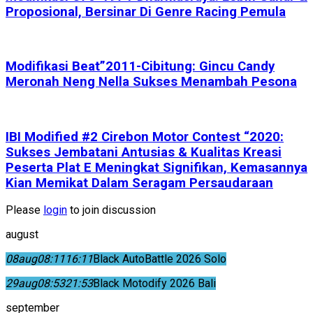
Proposional, Bersinar Di Genre Racing Pemula
Modifikasi Beat”2011-Cibitung: Gincu Candy
Meronah Neng Nella Sukses Menambah Pesona
IBI Modified #2 Cirebon Motor Contest “2020:
Sukses Jembatani Antusias & Kualitas Kreasi
Peserta Plat E Meningkat Signifikan, Kemasannya
Kian Memikat Dalam Seragam Persaudaraan
Please
login
to join discussion
august
08
aug
08:11
16:11
Black AutoBattle 2026 Solo
29
aug
08:53
21:53
Black Motodify 2026 Bali
september