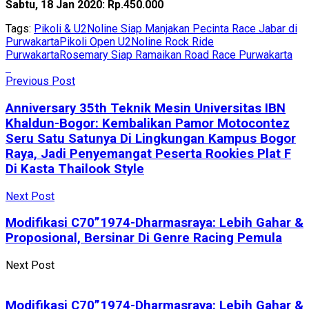
Sabtu, 18 Jan 2020: Rp.450.000
Tags:
Pikoli & U2Noline Siap Manjakan Pecinta Race Jabar di
Purwakarta
Pikoli Open U2Noline Rock Ride
Purwakarta
Rosemary Siap Ramaikan Road Race Purwakarta
Previous Post
Anniversary 35th Teknik Mesin Universitas IBN
Khaldun-Bogor: Kembalikan Pamor Motocontez
Seru Satu Satunya Di Lingkungan Kampus Bogor
Raya, Jadi Penyemangat Peserta Rookies Plat F
Di Kasta Thailook Style
Next Post
Modifikasi C70”1974-Dharmasraya: Lebih Gahar &
Proposional, Bersinar Di Genre Racing Pemula
Next Post
Modifikasi C70”1974-Dharmasraya: Lebih Gahar &