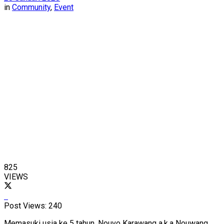
in
Community
,
Event
825
VIEWS
Post Views:
240
Memasuki usia ke 5 tahun, Nouvo Karawang a.k.a Nouwang