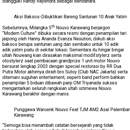
diangguki Randy Rayendra sebagai Bendahara.
Aksi Baksos-Dibuktikan Bareng Santunan 10 Anak Yatim
th
Sebelumnya, Milangka 5
Nouvo Karawang berjargon
“Modern Culture” dibuka secara resmi dengan penampilan tari
jaipong oleh Hanny Ananda Evanza Nasution, diikuti aksi
baksos berupa santunan uang dan sembako untuk 10 adik
adik yatim piatu di sekitar lokasi. Sementara itu hingar bingar
ultah Nouwang kian dirasakan maksimal modifstylerz serta
otostylerz saat pembacaan grandprize 1 unit motor Nouvo
bersurat lengkap 2003 dengan special restorasi by RR Dua
Putra Motor akhirnya diraih bro Sutoy (Club NAC Jakarta) serta
ditemani suguhan entertaiment, seperti band perform bahkan
penampilan 5 biduan dibawah panji OM Triyanada sukses
mengantarkan seluruh rangkaian ultah istimewa Nouvo
Karawang berakhir dengan manis.
Punggawa Waroenk Nouvo Feat TJM AM2 Asal Palemban
Karawang
“Semoga bisa menambah catatan bersejarah yang tidak