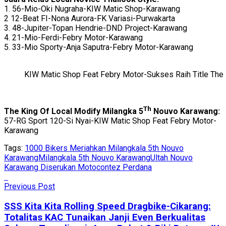
1. 56-Mio-Oki Nugraha-KIW Matic Shop-Karawang
2 12-Beat FI-Nona Aurora-FK Variasi-Purwakarta
3. 48-Jupiter-Topan Hendrie-DND Project-Karawang
4. 21-Mio-Ferdi-Febry Motor-Karawang
5. 33-Mio Sporty-Anja Saputra-Febry Motor-Karawang
KIW Matic Shop Feat Febry Motor-Sukses Raih Title The
Th
The King Of Local Modify Milangka 5
Nouvo Karawang:
57-RG Sport 120-Si Nyai-KIW Matic Shop Feat Febry Motor-
Karawang
Tags:
1000 Bikers Meriahkan Milangkala 5th Nouvo
Karawang
Milangkala 5th Nouvo Karawang
Ultah Nouvo
Karawang Diserukan Motocontez Perdana
Previous Post
SSS Kita Kita Rolling Speed Dragbike-Cikarang:
Totalitas KAC Tunaikan Janji Even Berkualitas