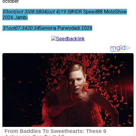
october
03
oct
(oct 3)
08:58
04
(oct 4)
19:58
HDR Speed88 MotoShow
2026 Jambi
31
oct
07:34
20:34
Senioria Purwodadi 2026