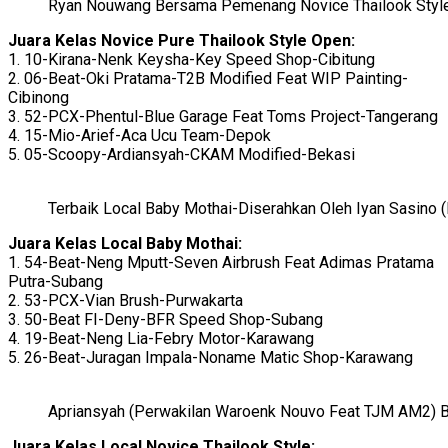
Ryan Nouwang Bersama Pemenang Novice Thailook Styl
Juara Kelas Novice Pure Thailook Style Open:
1. 10-Kirana-Nenk Keysha-Key Speed Shop-Cibitung
2. 06-Beat-Oki Pratama-T2B Modified Feat WIP Painting-
Cibinong
3. 52-PCX-Phentul-Blue Garage Feat Toms Project-Tangerang
4. 15-Mio-Arief-Aca Ucu Team-Depok
5. 05-Scoopy-Ardiansyah-CKAM Modified-Bekasi
Terbaik Local Baby Mothai-Diserahkan Oleh Iyan Sasino
Juara Kelas Local Baby Mothai:
1. 54-Beat-Neng Mputt-Seven Airbrush Feat Adimas Pratama
Putra-Subang
2. 53-PCX-Vian Brush-Purwakarta
3. 50-Beat FI-Deny-BFR Speed Shop-Subang
4. 19-Beat-Neng Lia-Febry Motor-Karawang
5. 26-Beat-Juragan Impala-Noname Matic Shop-Karawang
Apriansyah (Perwakilan Waroenk Nouvo Feat TJM AM2) Ba
Juara Kelas Local Novice Thailook Style: