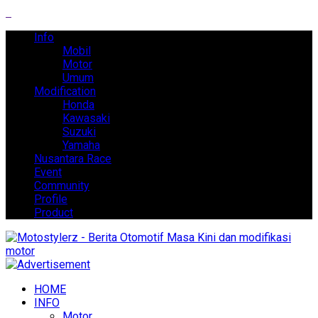
Info
Mobil
Motor
Umum
Modification
Honda
Kawasaki
Suzuki
Yamaha
Nusantara Race
Event
Community
Profile
Product
HOME
INFO
Motor