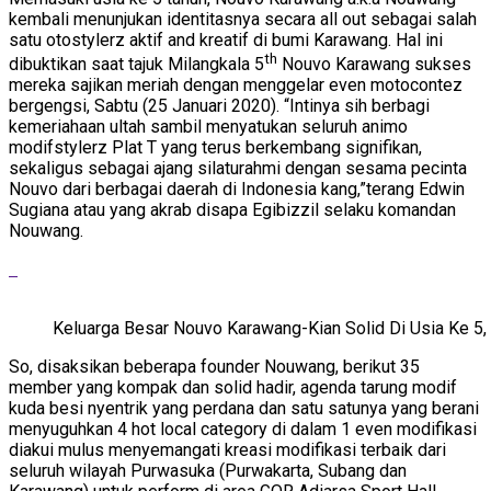
kembali menunjukan identitasnya secara all out sebagai salah
satu otostylerz aktif and kreatif di bumi Karawang. Hal ini
th
dibuktikan saat tajuk Milangkala 5
Nouvo Karawang sukses
mereka sajikan meriah dengan menggelar even motocontez
bergengsi, Sabtu (25 Januari 2020). “Intinya sih berbagi
kemeriahaan ultah sambil menyatukan seluruh animo
modifstylerz Plat T yang terus berkembang signifikan,
sekaligus sebagai ajang silaturahmi dengan sesama pecinta
Nouvo dari berbagai daerah di Indonesia kang,”terang Edwin
Sugiana atau yang akrab disapa Egibizzil selaku komandan
Nouwang.
Keluarga Besar Nouvo Karawang-Kian Solid Di Usia Ke 5,
So, disaksikan beberapa founder Nouwang, berikut 35
member yang kompak dan solid hadir, agenda tarung modif
kuda besi nyentrik yang perdana dan satu satunya yang berani
menyuguhkan 4 hot local category di dalam 1 even modifikasi
diakui mulus menyemangati kreasi modifikasi terbaik dari
seluruh wilayah Purwasuka (Purwakarta, Subang dan