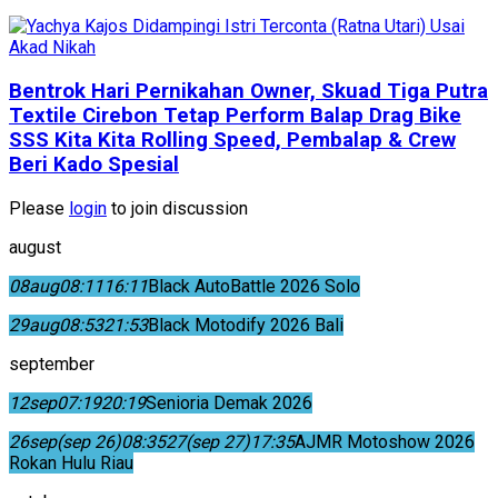
Bentrok Hari Pernikahan Owner, Skuad Tiga Putra
Textile Cirebon Tetap Perform Balap Drag Bike
SSS Kita Kita Rolling Speed, Pembalap & Crew
Beri Kado Spesial
Please
login
to join discussion
august
08
aug
08:11
16:11
Black AutoBattle 2026 Solo
29
aug
08:53
21:53
Black Motodify 2026 Bali
september
12
sep
07:19
20:19
Senioria Demak 2026
26
sep
(sep 26)
08:35
27
(sep 27)
17:35
AJMR Motoshow 2026
Rokan Hulu Riau