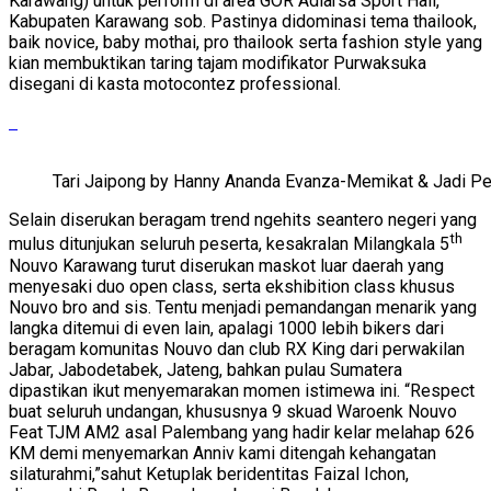
Karawang) untuk perform di area GOR Adiarsa Sport Hall,
Kabupaten Karawang sob. Pastinya didominasi tema thailook,
baik novice, baby mothai, pro thailook serta fashion style yang
kian membuktikan taring tajam modifikator Purwaksuka
disegani di kasta motocontez professional.
Tari Jaipong by Hanny Ananda Evanza-Memikat & Jadi P
Selain diserukan beragam trend ngehits seantero negeri yang
th
mulus ditunjukan seluruh peserta, kesakralan Milangkala 5
Nouvo Karawang turut diserukan maskot luar daerah yang
menyesaki duo open class, serta ekshibition class khusus
Nouvo bro and sis. Tentu menjadi pemandangan menarik yang
langka ditemui di even lain, apalagi 1000 lebih bikers dari
beragam komunitas Nouvo dan club RX King dari perwakilan
Jabar, Jabodetabek, Jateng, bahkan pulau Sumatera
dipastikan ikut menyemarakan momen istimewa ini. “Respect
buat seluruh undangan, khususnya 9 skuad Waroenk Nouvo
Feat TJM AM2 asal Palembang yang hadir kelar melahap 626
KM demi menyemarkan Anniv kami ditengah kehangatan
silaturahmi,”sahut Ketuplak beridentitas Faizal Ichon,