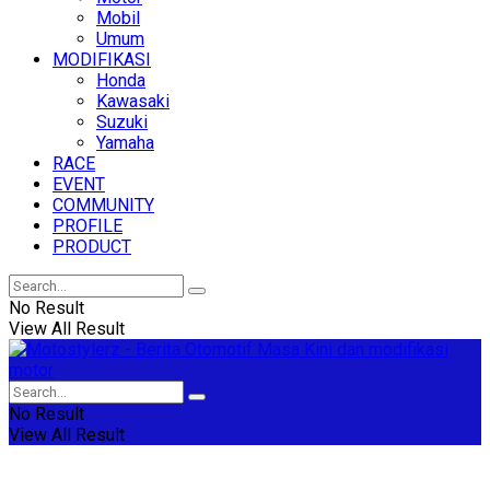
Mobil
Umum
MODIFIKASI
Honda
Kawasaki
Suzuki
Yamaha
RACE
EVENT
COMMUNITY
PROFILE
PRODUCT
No Result
View All Result
No Result
View All Result