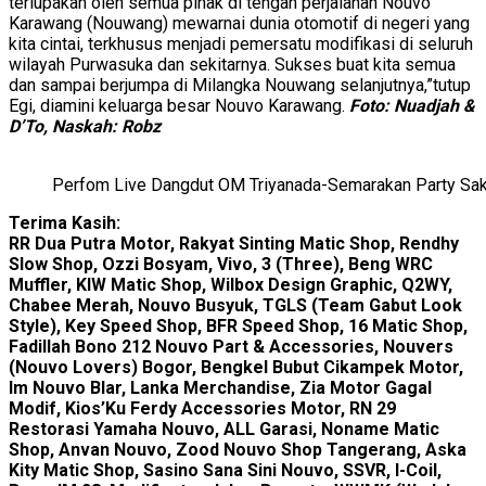
terlupakan oleh semua pihak di tengah perjalanan Nouvo
Karawang (Nouwang) mewarnai dunia otomotif di negeri yang
kita cintai, terkhusus menjadi pemersatu modifikasi di seluruh
wilayah Purwasuka dan sekitarnya. Sukses buat kita semua
dan sampai berjumpa di Milangka Nouwang selanjutnya,”tutup
Egi, diamini keluarga besar Nouvo Karawang.
Foto: Nuadjah &
D’To, Naskah: Robz
Perfom Live Dangdut OM Triyanada-Semarakan Party Sak
Terima Kasih:
RR Dua Putra Motor, Rakyat Sinting Matic Shop, Rendhy
Slow Shop, Ozzi Bosyam, Vivo, 3 (Three), Beng WRC
Muffler, KIW Matic Shop, Wilbox Design Graphic, Q2WY,
Chabee Merah, Nouvo Busyuk, TGLS (Team Gabut Look
Style), Key Speed Shop, BFR Speed Shop, 16 Matic Shop,
Fadillah Bono 212 Nouvo Part & Accessories, Nouvers
(Nouvo Lovers) Bogor, Bengkel Bubut Cikampek Motor,
Im Nouvo Blar, Lanka Merchandise, Zia Motor Gagal
Modif, Kios’Ku Ferdy Accessories Motor, RN 29
Restorasi Yamaha Nouvo, ALL Garasi, Noname Matic
Shop, Anvan Nouvo, Zood Nouvo Shop Tangerang, Aska
Kity Matic Shop, Sasino Sana Sini Nouvo, SSVR, I-Coil,