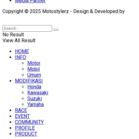
Media Partner
Copyright © 2025 Motostylerz - Design & Developed by
XUANTUM
No Result
View All Result
HOME
INFO
Motor
Mobil
Umum
MODIFIKASI
Honda
Kawasaki
Suzuki
Yamaha
RACE
EVENT
COMMUNITY
PROFILE
PRODUCT