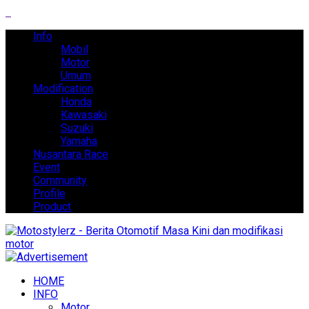
Info
Mobil
Motor
Umum
Modification
Honda
Kawasaki
Suzuki
Yamaha
Nusantara Race
Event
Community
Profile
Product
HOME
INFO
Motor