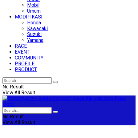
Mobil
Umum
MODIFIKASI
Honda
Kawasaki
Suzuki
Yamaha
RACE
EVENT
COMMUNITY
PROFILE
PRODUCT
No Result
View All Result
No Result
View All Result