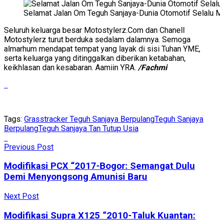
Selamat Jalan Om Teguh Sanjaya-Dunia Otomotif Selal
Seluruh keluarga besar Motostylerz.Com dan Chanell
Motostylerz turut berduka sedalam dalamnya. Semoga
almarhum mendapat tempat yang layak di sisi Tuhan YME,
serta keluarga yang ditinggalkan diberikan ketabahan,
keikhlasan dan kesabaran. Aamiin YRA.
/Fachmi
Tags:
Grasstracker Teguh Sanjaya Berpulang
Teguh Sanjaya
Berpulang
Teguh Sanjaya Tan Tutup Usia
Previous Post
Modifikasi PCX “2017-Bogor: Semangat Dulu
Demi Menyongsong Amunisi Baru
Next Post
Modifikasi Supra X125 “2010-Taluk Kuantan: