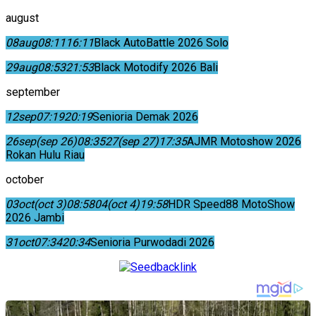
august
08
aug
08:11
16:11
Black AutoBattle 2026 Solo
29
aug
08:53
21:53
Black Motodify 2026 Bali
september
12
sep
07:19
20:19
Senioria Demak 2026
26
sep
(sep 26)
08:35
27
(sep 27)
17:35
AJMR Motoshow 2026
Rokan Hulu Riau
october
03
oct
(oct 3)
08:58
04
(oct 4)
19:58
HDR Speed88 MotoShow
2026 Jambi
31
oct
07:34
20:34
Senioria Purwodadi 2026