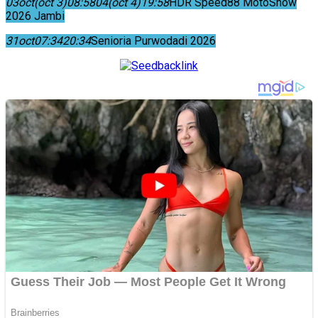
03
oct
(oct 3)
08:58
04
(oct 4)
19:58
HDR Speed88 MotoShow
2026 Jambi
31
oct
07:34
20:34
Senioria Purwodadi 2026