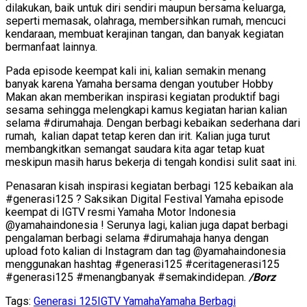
dilakukan, baik untuk diri sendiri maupun bersama keluarga,
seperti memasak, olahraga, membersihkan rumah, mencuci
kendaraan, membuat kerajinan tangan, dan banyak kegiatan
bermanfaat lainnya.
Pada episode keempat kali ini, kalian semakin menang
banyak karena Yamaha bersama dengan youtuber Hobby
Makan akan memberikan inspirasi kegiatan produktif bagi
sesama sehingga melengkapi kamus kegiatan harian kalian
selama #dirumahaja. Dengan berbagi kebaikan sederhana dari
rumah, kalian dapat tetap keren dan irit. Kalian juga turut
membangkitkan semangat saudara kita agar tetap kuat
meskipun masih harus bekerja di tengah kondisi sulit saat ini.
Penasaran kisah inspirasi kegiatan berbagi 125 kebaikan ala
#generasi125 ? Saksikan Digital Festival Yamaha episode
keempat di IGTV resmi Yamaha Motor Indonesia
@yamahaindonesia ! Serunya lagi, kalian juga dapat berbagi
pengalaman berbagi selama #dirumahaja hanya dengan
upload foto kalian di Instagram dan tag @yamahaindonesia
menggunakan hashtag #generasi125 #ceritagenerasi125
#generasi125 #menangbanyak #semakindidepan.
/Borz
Tags:
Generasi 125
IGTV Yamaha
Yamaha Berbagi