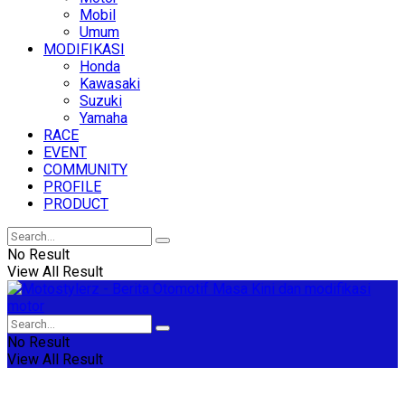
Mobil
Umum
MODIFIKASI
Honda
Kawasaki
Suzuki
Yamaha
RACE
EVENT
COMMUNITY
PROFILE
PRODUCT
No Result
View All Result
No Result
View All Result