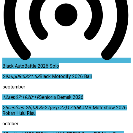
Black AutoBattle 2026 Solo
29
aug
08:53
21:53
Black Motodify 2026 Bali
september
12
sep
07:19
20:19
Senioria Demak 2026
26
sep
(sep 26)
08:35
27
(sep 27)
17:35
AJMR Motoshow 2026
Rokan Hulu Riau
october