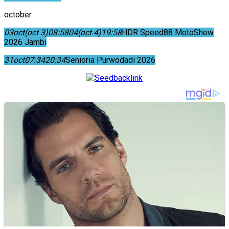
october
03
oct
(oct 3)
08:58
04
(oct 4)
19:58
HDR Speed88 MotoShow
2026 Jambi
31
oct
07:34
20:34
Senioria Purwodadi 2026