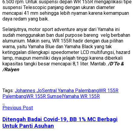
6.500 rpm. Untuk suspensi depan WR 155R mengaplikasi tipe
suspensi Telescopic panjang dengan ukuran diameter
mencapai 41 mm sehingga lebih nyaman karena kemampuan
daya redam yang baik.
Selanjutnya, motor sport adventure anyar dari Yamaha ini
sudah menggunakan ban dual purpose bareng velg berbahan
alumunium. Makin seru, WR 155R hadir dengan dua pilihan
warna, yaitu Yamaha Blue dan Yamaha Black yang tak
ketinggalan dilengkapi speedometer LCD multifungsi, hazard
lamp, maupun memiliki daya jelajah tinggi karena diberkali
kapasitas tangki besar mencapai 8,1 liter. Mantab.
/D’To &
/Raiyen
Tags:
Johannes Jo
Sentral Yamaha Palembang
WR 155R
Palembang
WR 155R Sumsel
Yamaha WR 155R
Previous Post
Ditengah Badai Covid-19, BB 1% MC Berbagi
Untuk Panti Asuhan