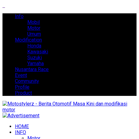
Info
Mobil
Motor
Umum
Modification
Honda
Kawasaki
Suzuki
Yamaha
Nusantara Race
Event
Community
Profile
Product
HOME
INFO
Motor