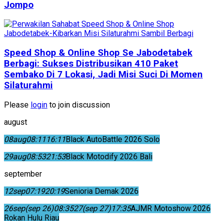
Jompo
Speed Shop & Online Shop Se Jabodetabek
Berbagi: Sukses Distribusikan 410 Paket
Sembako Di 7 Lokasi, Jadi Misi Suci Di Momen
Silaturahmi
Please
login
to join discussion
august
08
aug
08:11
16:11
Black AutoBattle 2026 Solo
29
aug
08:53
21:53
Black Motodify 2026 Bali
september
12
sep
07:19
20:19
Senioria Demak 2026
26
sep
(sep 26)
08:35
27
(sep 27)
17:35
AJMR Motoshow 2026
Rokan Hulu Riau