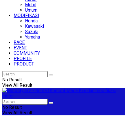
Mobil
Umum
MODIFIKASI
Honda
Kawasaki
Suzuki
Yamaha
RACE
EVENT
COMMUNITY
PROFILE
PRODUCT
No Result
View All Result
No Result
View All Result