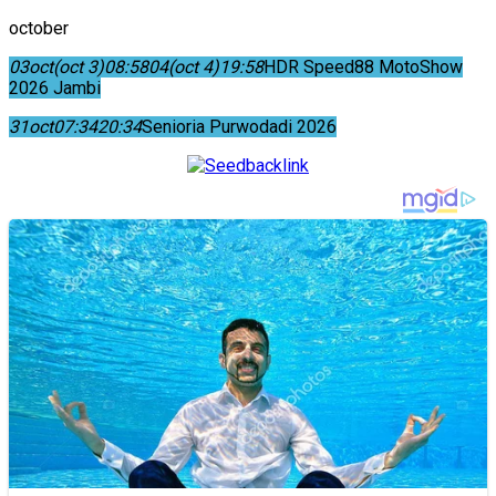
october
03
oct
(oct 3)
08:58
04
(oct 4)
19:58
HDR Speed88 MotoShow
2026 Jambi
31
oct
07:34
20:34
Senioria Purwodadi 2026