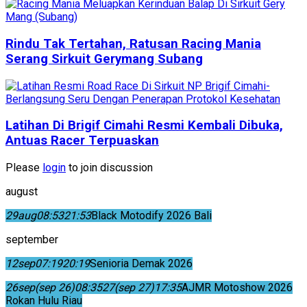
Rindu Tak Tertahan, Ratusan Racing Mania
Serang Sirkuit Gerymang Subang
Latihan Di Brigif Cimahi Resmi Kembali Dibuka,
Antuas Racer Terpuaskan
Please
login
to join discussion
august
29
aug
08:53
21:53
Black Motodify 2026 Bali
september
12
sep
07:19
20:19
Senioria Demak 2026
26
sep
(sep 26)
08:35
27
(sep 27)
17:35
AJMR Motoshow 2026
Rokan Hulu Riau