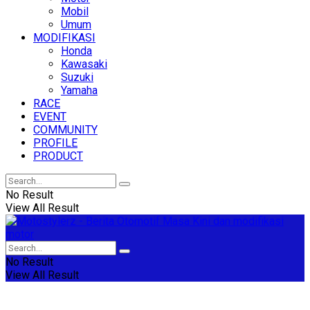
Mobil
Umum
MODIFIKASI
Honda
Kawasaki
Suzuki
Yamaha
RACE
EVENT
COMMUNITY
PROFILE
PRODUCT
No Result
View All Result
No Result
View All Result