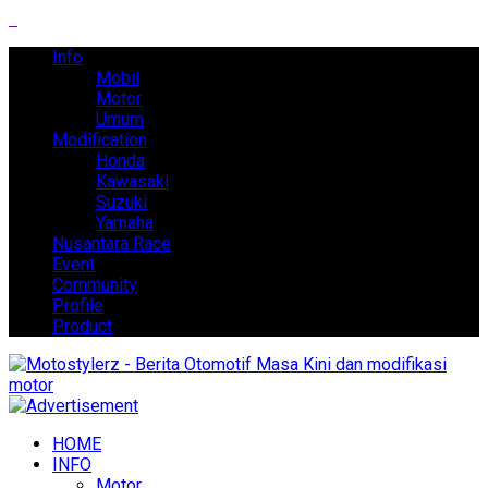
Info
Mobil
Motor
Umum
Modification
Honda
Kawasaki
Suzuki
Yamaha
Nusantara Race
Event
Community
Profile
Product
HOME
INFO
Motor