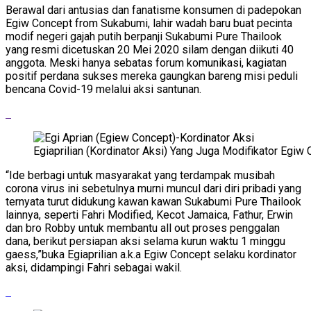
Berawal dari antusias dan fanatisme konsumen di padepokan
Egiw Concept from Sukabumi, lahir wadah baru buat pecinta
modif negeri gajah putih berpanji Sukabumi Pure Thailook
yang resmi dicetuskan 20 Mei 2020 silam dengan diikuti 40
anggota. Meski hanya sebatas forum komunikasi, kagiatan
positif perdana sukses mereka gaungkan bareng misi peduli
bencana Covid-19 melalui aksi santunan.
Egiaprilian (Kordinator Aksi) Yang Juga Modifikator Egi
“Ide berbagi untuk masyarakat yang terdampak musibah
corona virus ini sebetulnya murni muncul dari diri pribadi yang
ternyata turut didukung kawan kawan Sukabumi Pure Thailook
lainnya, seperti Fahri Modified, Kecot Jamaica, Fathur, Erwin
dan bro Robby untuk membantu all out proses penggalan
dana, berikut persiapan aksi selama kurun waktu 1 minggu
gaess,”buka Egiaprilian a.k.a Egiw Concept selaku kordinator
aksi, didampingi Fahri sebagai wakil.