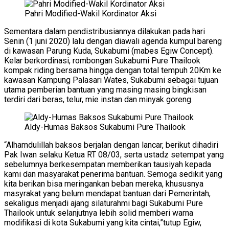
Pahri Modified-Wakil Kordinator Aksi
Sementara dalam pendistribusiannya dilakukan pada hari
Senin (1 juni 2020) lalu dengan diawali agenda kumpul bareng
di kawasan Parung Kuda, Sukabumi (mabes Egiw Concept).
Kelar berkordinasi, rombongan Sukabumi Pure Thailook
kompak riding bersama hingga dengan total tempuh 20Km ke
kawasan Kampung Palasari Wates, Sukabumi sebagai tujuan
utama pemberian bantuan yang masing masing bingkisan
terdiri dari beras, telur, mie instan dan minyak goreng.
Aldy-Humas Baksos Sukabumi Pure Thailook
“Alhamdulillah baksos berjalan dengan lancar, berikut dihadiri
Pak Iwan selaku Ketua RT 08/03, serta ustadz setempat yang
sebelumnya berkesempatan memberikan tausiyah kepada
kami dan masyarakat penerima bantuan. Semoga sedikit yang
kita berikan bisa meringankan beban mereka, khususnya
masyrakat yang belum mendapat bantuan dari Pemerintah,
sekaligus menjadi ajang silaturahmi bagi Sukabumi Pure
Thailook untuk selanjutnya lebih solid memberi warna
modifikasi di kota Sukabumi yang kita cintai,”tutup Egiw,