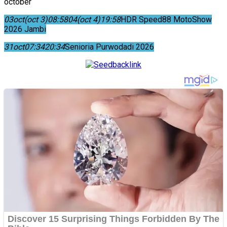
october
03
oct
(oct 3)
08:58
04
(oct 4)
19:58
HDR Speed88 MotoShow
2026 Jambi
31
oct
07:34
20:34
Senioria Purwodadi 2026