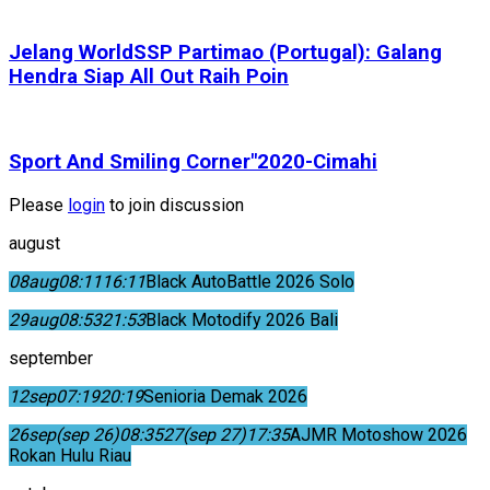
Jelang WorldSSP Partimao (Portugal): Galang
Hendra Siap All Out Raih Poin
Sport And Smiling Corner"2020-Cimahi
Please
login
to join discussion
august
08
aug
08:11
16:11
Black AutoBattle 2026 Solo
29
aug
08:53
21:53
Black Motodify 2026 Bali
september
12
sep
07:19
20:19
Senioria Demak 2026
26
sep
(sep 26)
08:35
27
(sep 27)
17:35
AJMR Motoshow 2026
Rokan Hulu Riau