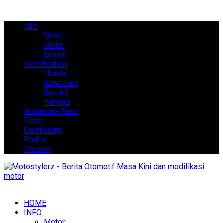
Info
Mobil
Motor
Umum
Modification
Honda
Kawasaki
Suzuki
Yamaha
Nusantara Race
Event
Community
Profile
Product
HOME
INFO
Motor