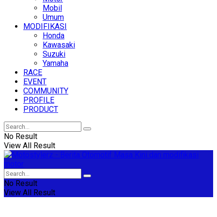
Mobil
Umum
MODIFIKASI
Honda
Kawasaki
Suzuki
Yamaha
RACE
EVENT
COMMUNITY
PROFILE
PRODUCT
No Result
View All Result
No Result
View All Result