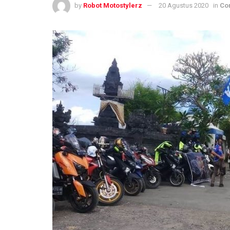
by
Robot Motostylerz
20 Agustus 2020
in
Co