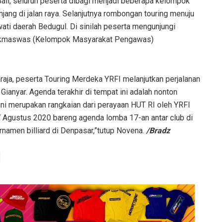
Bali, seluruh peserta dibagi menjadi beberapa kelompok
jang di jalan raya. Selanjutnya rombongan touring menuju
ati daerah Bedugul. Di sinilah peserta mengunjungi
Pokmaswas (Kelompok Masyarakat Pengawas)
aja, peserta Touring Merdeka YRFI melanjutkan perjalanan
ianyar. Agenda terakhir di tempat ini adalah nonton
ini merupakan rangkaian dari perayaan HUT RI oleh YRFI
17 Agustus 2020 bareng agenda lomba 17-an antar club di
rnamen billiard di Denpasar,”tutup Novena.
/Bradz