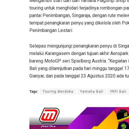
Mengambil start dari dari Yamaha Flagship Shop 
touring untuk menghidari terjadinya rombongan pan
pantai Penimbangan, Singaraja, dengan rute melew
tempat penangkaran penyu yang dikelola oleh 
Penimbangan Lestari.
Selepas mengunjungi penangkaran penyu di Singar
melalui Karangasem dengan tujuan akhir Aeropark G
bareng MotoGP seri Spielberg Austria. “Kegiatan 
Bali yang dilannjutkan pada hari minggu tanggal 
Gianyar, dan pada tanggal 23 Agustus 2020 ada tu
Tags:
Touring Merdeka
Yamaha Bali
YRFI Bali