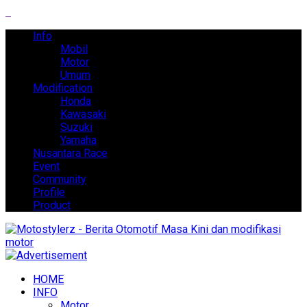
Info
Mobil
Motor
Umum
Modification
Honda
Kawasaki
Suzuki
Yamaha
Nusantara Race
Event
Community
Profile
Product
HOME
INFO
Motor