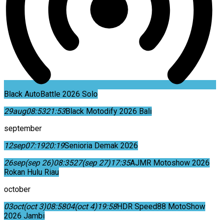
Black AutoBattle 2026 Solo
29
aug
08:53
21:53
Black Motodify 2026 Bali
september
12
sep
07:19
20:19
Senioria Demak 2026
26
sep
(sep 26)
08:35
27
(sep 27)
17:35
AJMR Motoshow 2026
Rokan Hulu Riau
october
03
oct
(oct 3)
08:58
04
(oct 4)
19:58
HDR Speed88 MotoShow
2026 Jambi