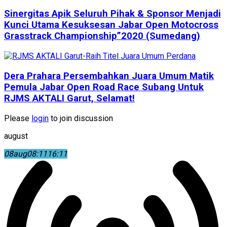
Sinergitas Apik Seluruh Pihak & Sponsor Menjadi
Kunci Utama Kesuksesan Jabar Open Motocross
Grasstrack Championship”2020 (Sumedang)
Dera Prahara Persembahkan Juara Umum Matik
Pemula Jabar Open Road Race Subang Untuk
RJMS AKTALI Garut, Selamat!
Please
login
to join discussion
august
08
aug
08:11
16:11