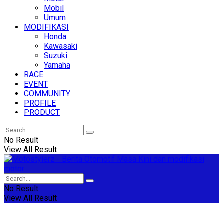
Mobil
Umum
MODIFIKASI
Honda
Kawasaki
Suzuki
Yamaha
RACE
EVENT
COMMUNITY
PROFILE
PRODUCT
No Result
View All Result
No Result
View All Result