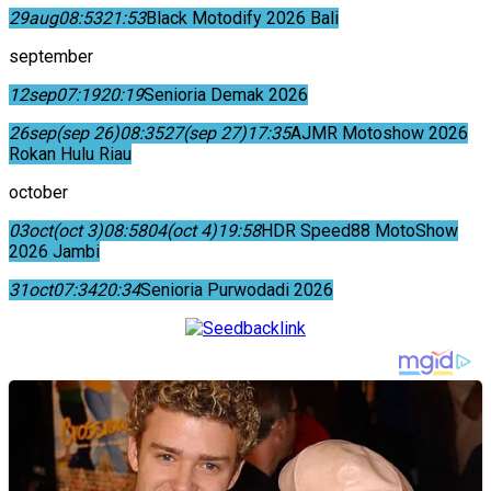
29
aug
08:53
21:53
Black Motodify 2026 Bali
september
12
sep
07:19
20:19
Senioria Demak 2026
26
sep
(sep 26)
08:35
27
(sep 27)
17:35
AJMR Motoshow 2026
Rokan Hulu Riau
october
03
oct
(oct 3)
08:58
04
(oct 4)
19:58
HDR Speed88 MotoShow
2026 Jambi
31
oct
07:34
20:34
Senioria Purwodadi 2026