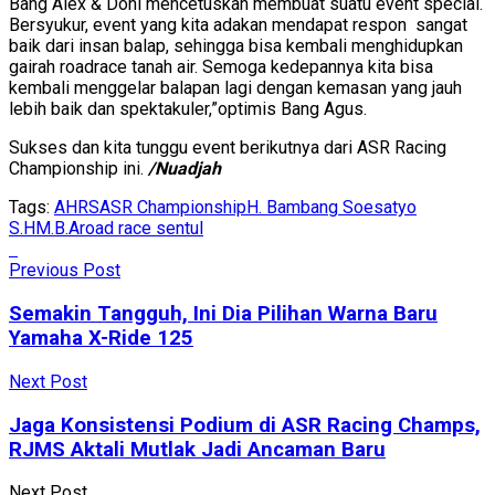
Bang Alex & Doni mencetuskan membuat suatu event special.
Bersyukur, event yang kita adakan mendapat respon sangat
baik dari insan balap, sehingga bisa kembali menghidupkan
gairah roadrace tanah air. Semoga kedepannya kita bisa
kembali menggelar balapan lagi dengan kemasan yang jauh
lebih baik dan spektakuler,”optimis Bang Agus.
Sukses dan kita tunggu event berikutnya dari ASR Racing
Championship ini.
/Nuadjah
Tags:
AHRS
ASR Championship
H. Bambang Soesatyo
S.H
M.B.A
road race sentul
Previous Post
Semakin Tangguh, Ini Dia Pilihan Warna Baru
Yamaha X-Ride 125
Next Post
Jaga Konsistensi Podium di ASR Racing Champs,
RJMS Aktali Mutlak Jadi Ancaman Baru
Next Post