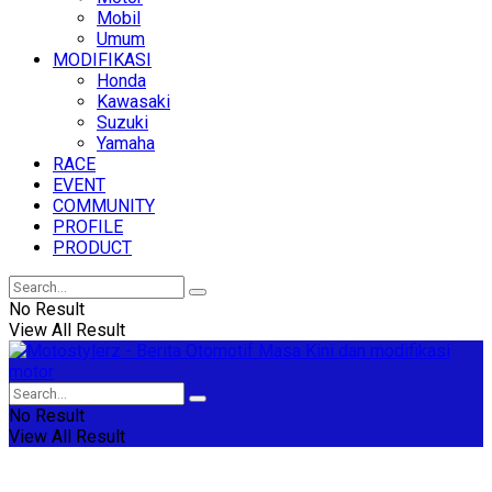
Mobil
Umum
MODIFIKASI
Honda
Kawasaki
Suzuki
Yamaha
RACE
EVENT
COMMUNITY
PROFILE
PRODUCT
No Result
View All Result
No Result
View All Result