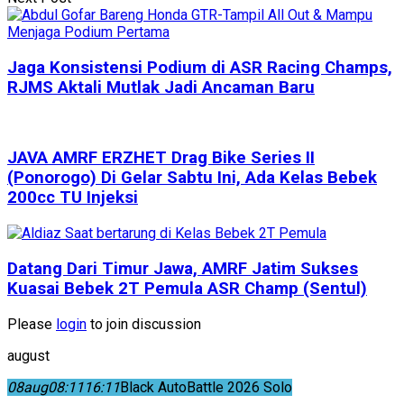
Jaga Konsistensi Podium di ASR Racing Champs,
RJMS Aktali Mutlak Jadi Ancaman Baru
JAVA AMRF ERZHET Drag Bike Series II
(Ponorogo) Di Gelar Sabtu Ini, Ada Kelas Bebek
200cc TU Injeksi
Datang Dari Timur Jawa, AMRF Jatim Sukses
Kuasai Bebek 2T Pemula ASR Champ (Sentul)
Please
login
to join discussion
august
08
aug
08:11
16:11
Black AutoBattle 2026 Solo