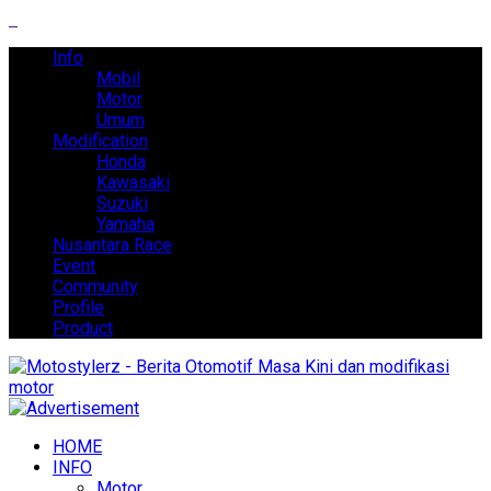
Info
Mobil
Motor
Umum
Modification
Honda
Kawasaki
Suzuki
Yamaha
Nusantara Race
Event
Community
Profile
Product
HOME
INFO
Motor