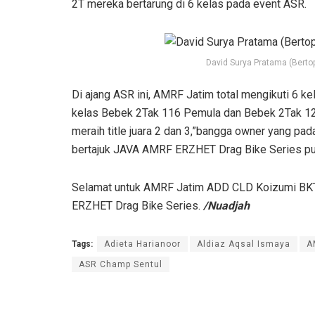
2T mereka bertarung di 6 kelas pada event ASR.
David Surya Pratama (Berto
Di ajang ASR ini, AMRF Jatim total mengikuti 6 k
kelas Bebek 2Tak 116 Pemula dan Bebek 2Tak 125
meraih title juara 2 dan 3,”bangga owner yang pad
bertajuk JAVA AMRF ERZHET Drag Bike Series put
Selamat untuk AMRF Jatim ADD CLD Koizumi BKT
ERZHET Drag Bike Series.
/Nuadjah
Tags:
Adieta Harianoor
Aldiaz Aqsal Ismaya
A
ASR Champ Sentul