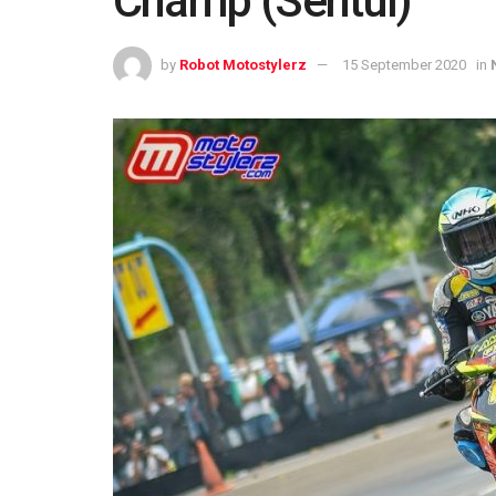
Champ (Sentul)
by
Robot Motostylerz
15 September 2020
in