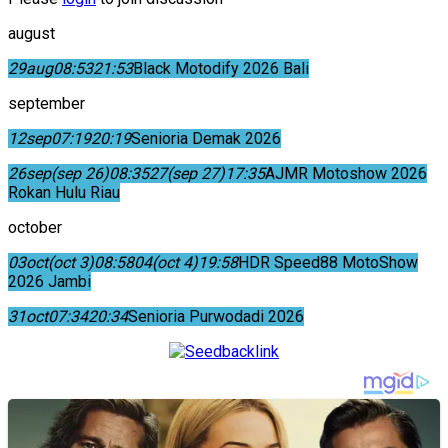
august
29
aug
08:53
21:53
Black Motodify 2026 Bali
september
12
sep
07:19
20:19
Senioria Demak 2026
26
sep
(sep 26)
08:35
27
(sep 27)
17:35
AJMR Motoshow 2026
Rokan Hulu Riau
october
03
oct
(oct 3)
08:58
04
(oct 4)
19:58
HDR Speed88 MotoShow
2026 Jambi
31
oct
07:34
20:34
Senioria Purwodadi 2026