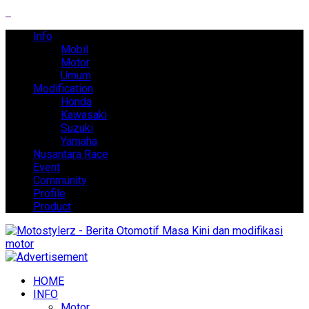
Info
Mobil
Motor
Umum
Modification
Honda
Kawasaki
Suzuki
Yamaha
Nusantara Race
Event
Community
Profile
Product
HOME
INFO
Motor