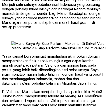
dihelat sebanyak 8 seri dan diikuti 30 pebalap dari 12 Negara.
Menjadi satu satunya pebalap asal Indonesia yang bersaing
dengan pebalap muda lainnya dari berbagai Negara tentunya
menjadi tantangan tersendiri bagi Mario. Beradaptasi dengan
budaya yang berbeda memberikan semangat tersendiri bagi
Mario agar mampu tampil apik dan meraih hasil positif di
setiap putarannya.
Mario Suryo Aji-Siap Perform Maksimal Di Sirkuit Valenci
“Saya sangat bersemangat menghadapi akhir pekan dengan
mempersiapkan fisik sebaik mungkin agar dapat kembali
meraih point pada putaran Valencia dan mampu finis pada
posisi yang lebih baik dibandingkan seri sebelumnya. Saya
ingin menutup musim balap tahun ini dengan hasil yang positif
dan membanggakan Indonesia, mohon doa dan
dukungannya,”ujar pebalap kelahiran Magetan, Jawa Timur.
Di Valencia, Mario akan menjalani tiga balapan terakhir Moto3
Junior World Championship musim ini bareng sesi kualifikasi
dan berlanjut dengan balapan. Akhir pekan ini akan menjadi
kesempatan yang baik bagi Mario untuk menutup jalannya