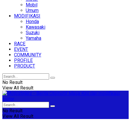
Mobil
Umum
MODIFIKASI
Honda
Kawasaki
Suzuki
Yamaha
RACE
EVENT
COMMUNITY
PROFILE
PRODUCT
No Result
View All Result
No Result
View All Result