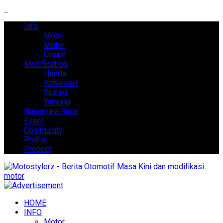
Info
Mobil
Motor
Umum
Modification
Honda
Kawasaki
Suzuki
Yamaha
Nusantara Race
Event
Community
Profile
Product
HOME
INFO
Motor