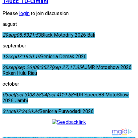
140cc TU-Cimahi
Please
login
to join discussion
august
29
aug
08:53
21:53
Black Motodify 2026 Bali
september
12
sep
07:19
20:19
Senioria Demak 2026
26
sep
(sep 26)
08:35
27
(sep 27)
17:35
AJMR Motoshow 2026
Rokan Hulu Riau
october
03
oct
(oct 3)
08:58
04
(oct 4)
19:58
HDR Speed88 MotoShow
2026 Jambi
31
oct
07:34
20:34
Senioria Purwodadi 2026