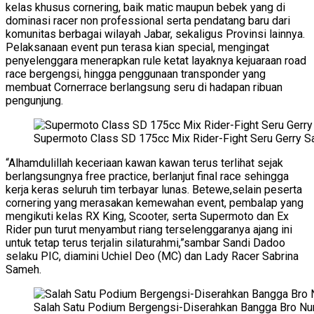
kelas khusus cornering, baik matic maupun bebek yang di
dominasi racer non professional serta pendatang baru dari
komunitas berbagai wilayah Jabar, sekaligus Provinsi lainnya.
Pelaksanaan event pun terasa kian special, mengingat
penyelenggara menerapkan rule ketat layaknya kejuaraan road
race bergengsi, hingga penggunaan transponder yang
membuat Cornerrace berlangsung seru di hadapan ribuan
pengunjung.
Supermoto Class SD 175cc Mix Rider-Fight Seru Gerry Sa
“Alhamdulillah keceriaan kawan kawan terus terlihat sejak
berlangsungnya free practice, berlanjut final race sehingga
kerja keras seluruh tim terbayar lunas. Betewe,selain peserta
cornering yang merasakan kemewahan event, pembalap yang
mengikuti kelas RX King, Scooter, serta Supermoto dan Ex
Rider pun turut menyambut riang terselenggaranya ajang ini
untuk tetap terus terjalin silaturahmi,”sambar Sandi Dadoo
selaku PIC, diamini Uchiel Deo (MC) dan Lady Racer Sabrina
Sameh.
Salah Satu Podium Bergengsi-Diserahkan Bangga Bro Nu