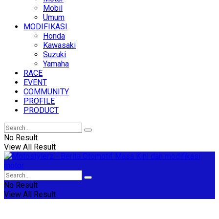
Mobil
Umum
MODIFIKASI
Honda
Kawasaki
Suzuki
Yamaha
RACE
EVENT
COMMUNITY
PROFILE
PRODUCT
No Result
View All Result
No Result
View All Result