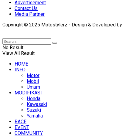
Advertisement
Contact Us
Media Partner
Copyright © 2025 Motostylerz - Design & Developed by
XUANTUM
No Result
View All Result
HOME
INFO
Motor
Mobil
Umum
MODIFIKASI
Honda
Kawasaki
Suzuki
Yamaha
RACE
EVENT
COMMUNITY