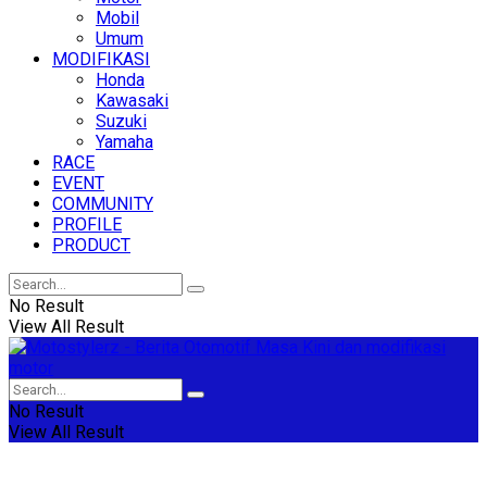
Mobil
Umum
MODIFIKASI
Honda
Kawasaki
Suzuki
Yamaha
RACE
EVENT
COMMUNITY
PROFILE
PRODUCT
No Result
View All Result
No Result
View All Result