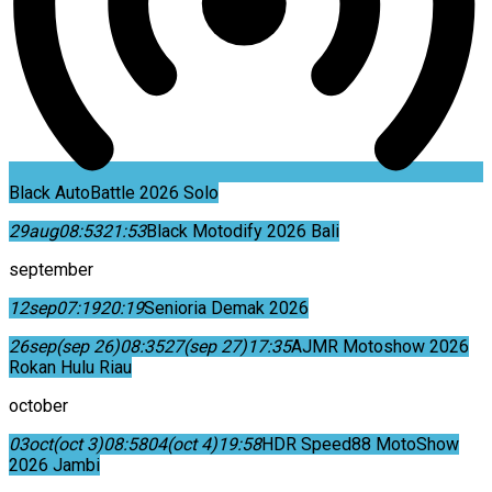
Black AutoBattle 2026 Solo
29
aug
08:53
21:53
Black Motodify 2026 Bali
september
12
sep
07:19
20:19
Senioria Demak 2026
26
sep
(sep 26)
08:35
27
(sep 27)
17:35
AJMR Motoshow 2026
Rokan Hulu Riau
october
03
oct
(oct 3)
08:58
04
(oct 4)
19:58
HDR Speed88 MotoShow
2026 Jambi