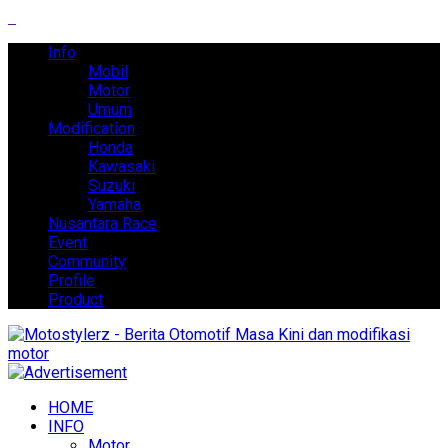
Info
Mobil
Motor
Umum
Modification
Honda
Kawasaki
Suzuki
Yamaha
Nusantara Race
Event
Community
Profile
Product
HOME
INFO
Motor