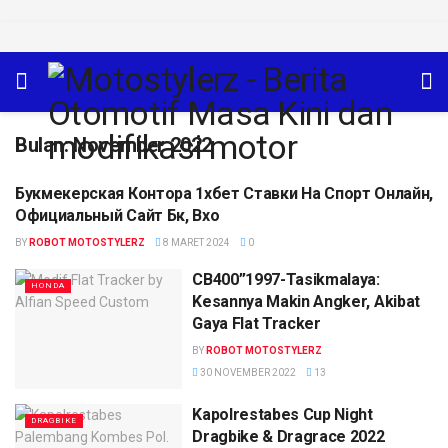
Bulan:
November 2022
Букмекерская Контора 1хбет Ставки На Спорт Онлайн,
INFO
Официальный Сайт Бк, Вхо
BY
ROBOT MOTOSTYLERZ
8 MARET 2024
0
CB400”1997-Tasikmalaya:
HONDA
Kesannya Makin Angker, Akibat
Gaya Flat Tracker
BY
ROBOT MOTOSTYLERZ
30 NOVEMBER 2022
13
Kapolrestabes Cup Night
DRAGBIKE
Dragbike & Dragrace 2022