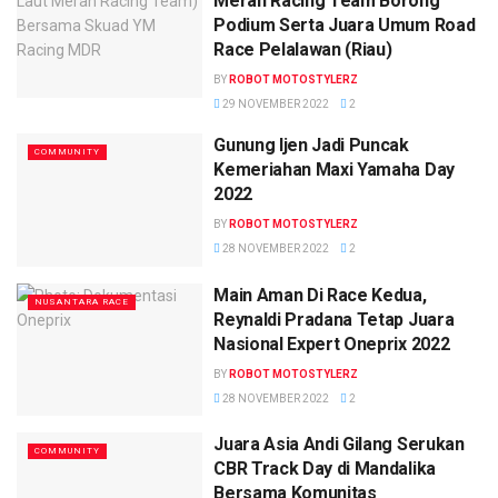
Merah Racing Team Borong
Podium Serta Juara Umum Road
Race Pelalawan (Riau)
BY
ROBOT MOTOSTYLERZ
29 NOVEMBER 2022
2
Gunung Ijen Jadi Puncak
COMMUNITY
Kemeriahan Maxi Yamaha Day
2022
BY
ROBOT MOTOSTYLERZ
28 NOVEMBER 2022
2
Main Aman Di Race Kedua,
NUSANTARA RACE
Reynaldi Pradana Tetap Juara
Nasional Expert Oneprix 2022
BY
ROBOT MOTOSTYLERZ
28 NOVEMBER 2022
2
Juara Asia Andi Gilang Serukan
COMMUNITY
CBR Track Day di Mandalika
Bersama Komunitas