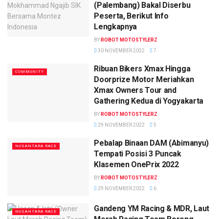
(Palembang) Bakal Diserbu
Peserta, Berikut Info
Lengkapnya
BY
ROBOT MOTOSTYLERZ
30 NOVEMBER 2022
7
Ribuan Bikers Xmax Hingga
COMMUNITY
Doorprize Motor Meriahkan
Xmax Owners Tour and
Gathering Kedua di Yogyakarta
BY
ROBOT MOTOSTYLERZ
29 NOVEMBER 2022
5
Pebalap Binaan DAM (Abimanyu)
NUSANTARA RACE
Tempati Posisi 3 Puncak
Klasemen OnePrix 2022
BY
ROBOT MOTOSTYLERZ
29 NOVEMBER 2022
6
Gandeng YM Racing & MDR, Laut
NUSANTARA RACE