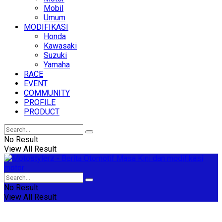
Mobil
Umum
MODIFIKASI
Honda
Kawasaki
Suzuki
Yamaha
RACE
EVENT
COMMUNITY
PROFILE
PRODUCT
No Result
View All Result
No Result
View All Result