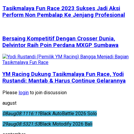
Tasikmalaya Fun Race 2023 Sukses Jadi Aksi
Perform Non Pembalap Ke Jenjang Profesional
Bersaing Kompetitif Dengan Crosser Dunia,
Delvintor Raih Poin Perdana MXGP Sumbawa
YM Racing Dukung Tasikmalaya Fun Race, Yodi
Rustandi: Mantab & Harus Continue Gelarannya
Please
login
to join discussion
august
08
aug
08:11
16:11
Black AutoBattle 2026 Solo
29
aug
08:53
21:53
Black Motodify 2026 Bali