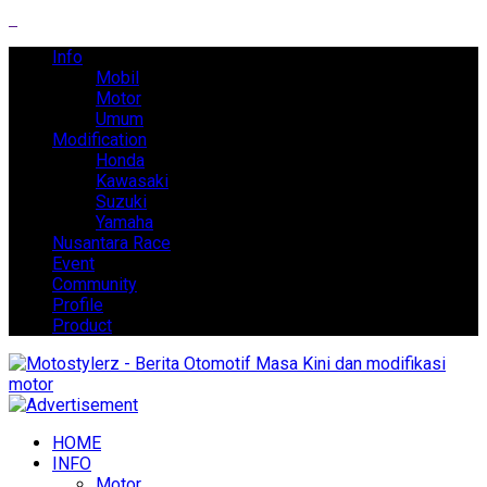
Info
Mobil
Motor
Umum
Modification
Honda
Kawasaki
Suzuki
Yamaha
Nusantara Race
Event
Community
Profile
Product
HOME
INFO
Motor