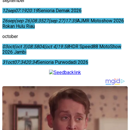
september
12
sep
07:19
20:19
Senioria Demak 2026
26
sep
(sep 26)
08:35
27
(sep 27)
17:35
AJMR Motoshow 2026
Rokan Hulu Riau
october
03
oct
(oct 3)
08:58
04
(oct 4)
19:58
HDR Speed88 MotoShow
2026 Jambi
31
oct
07:34
20:34
Senioria Purwodadi 2026