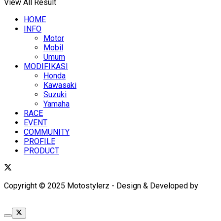
View All Result
HOME
INFO
Motor
Mobil
Umum
MODIFIKASI
Honda
Kawasaki
Suzuki
Yamaha
RACE
EVENT
COMMUNITY
PROFILE
PRODUCT
Copyright © 2025 Motostylerz - Design & Developed by
XUANTUM