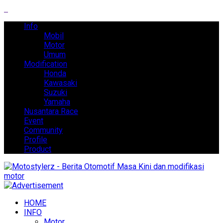
Info
Mobil
Motor
Umum
Modification
Honda
Kawasaki
Suzuki
Yamaha
Nusantara Race
Event
Community
Profile
Product
HOME
INFO
Motor