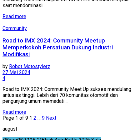
saat mendominasi ...
Read more
Community
Road to IMX 2024: Community Meetup
Memperkokoh Persatuan Dukung Industri
Modifikasi
by
Robot Motostylerz
27 Mei 2024
4
Road to IMX 2024: Community Meet Up sukses mendulang
antusias tinggi. Lebih dari 70 komunitas otomotif dan
pengunjung umum memadati ...
Read more
Page 1 of 9
1
2
…
9
Next
august
08
aug
08:11
16:11
Black AutoBattle 2026 Solo