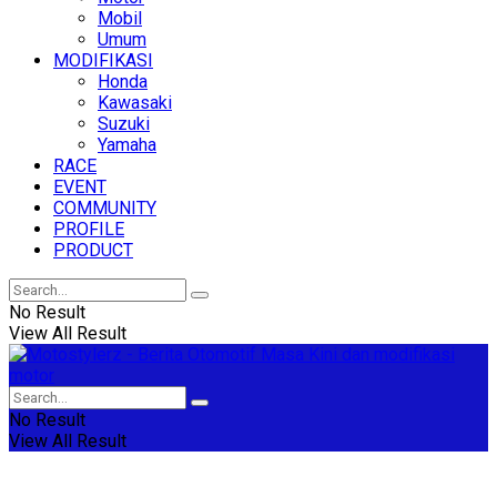
Mobil
Umum
MODIFIKASI
Honda
Kawasaki
Suzuki
Yamaha
RACE
EVENT
COMMUNITY
PROFILE
PRODUCT
No Result
View All Result
No Result
View All Result