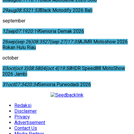
29
aug
08:53
21:53
Black Motodify 2026 Bali
september
12
sep
07:19
20:19
Senioria Demak 2026
26
sep
(sep 26)
08:35
27
(sep 27)
17:35
AJMR Motoshow 2026
Rokan Hulu Riau
october
03
oct
(oct 3)
08:58
04
(oct 4)
19:58
HDR Speed88 MotoShow
2026 Jambi
31
oct
07:34
20:34
Senioria Purwodadi 2026
Redaksi
Disclaimer
Privacy
Advertisement
Contact Us
Media Partner