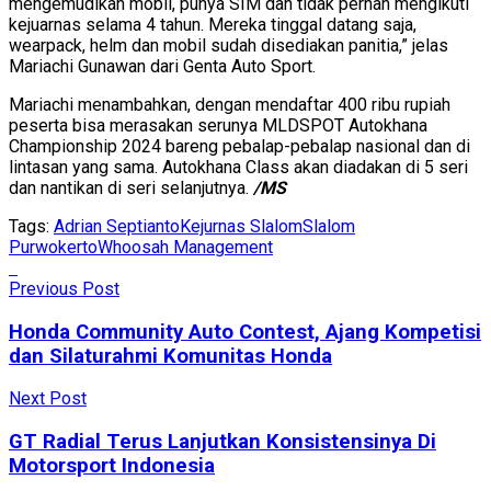
mengemudikan mobil, punya SIM dan tidak pernah mengikuti
kejuarnas selama 4 tahun. Mereka tinggal datang saja,
wearpack, helm dan mobil sudah disediakan panitia,” jelas
Mariachi Gunawan dari Genta Auto Sport.
Mariachi menambahkan, dengan mendaftar 400 ribu rupiah
peserta bisa merasakan serunya MLDSPOT Autokhana
Championship 2024 bareng pebalap-pebalap nasional dan di
lintasan yang sama. Autokhana Class akan diadakan di 5 seri
dan nantikan di seri selanjutnya.
/MS
Tags:
Adrian Septianto
Kejurnas Slalom
Slalom
Purwokerto
Whoosah Management
Previous Post
Honda Community Auto Contest, Ajang Kompetisi
dan Silaturahmi Komunitas Honda
Next Post
GT Radial Terus Lanjutkan Konsistensinya Di
Motorsport Indonesia