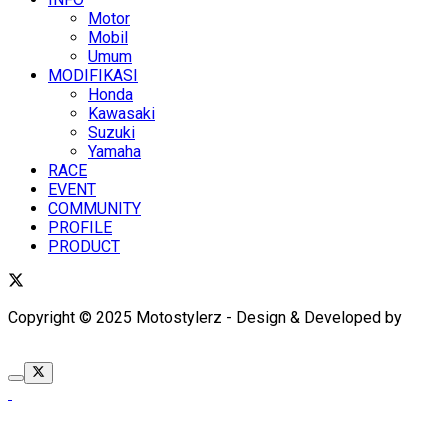
Motor
Mobil
Umum
MODIFIKASI
Honda
Kawasaki
Suzuki
Yamaha
RACE
EVENT
COMMUNITY
PROFILE
PRODUCT
Copyright © 2025 Motostylerz - Design & Developed by
XUANTUM