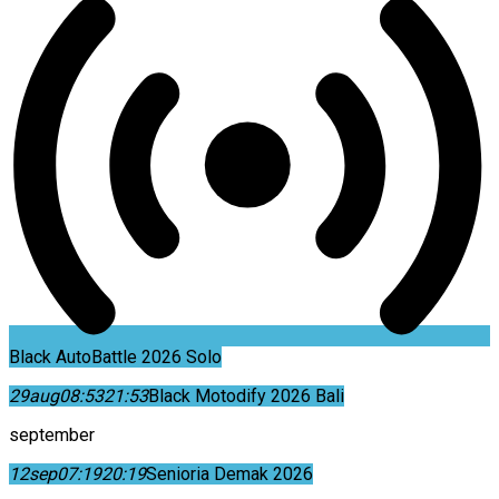
Black AutoBattle 2026 Solo
29
aug
08:53
21:53
Black Motodify 2026 Bali
september
12
sep
07:19
20:19
Senioria Demak 2026