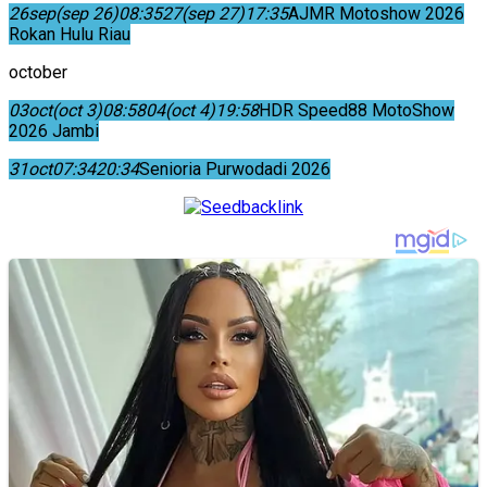
26
sep
(sep 26)
08:35
27
(sep 27)
17:35
AJMR Motoshow 2026
Rokan Hulu Riau
october
03
oct
(oct 3)
08:58
04
(oct 4)
19:58
HDR Speed88 MotoShow
2026 Jambi
31
oct
07:34
20:34
Senioria Purwodadi 2026