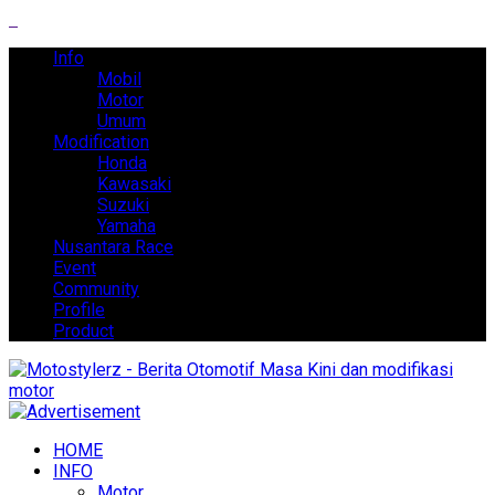
Info
Mobil
Motor
Umum
Modification
Honda
Kawasaki
Suzuki
Yamaha
Nusantara Race
Event
Community
Profile
Product
HOME
INFO
Motor