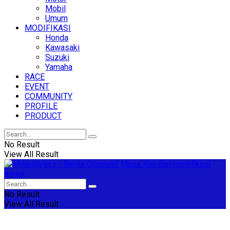
Mobil
Umum
MODIFIKASI
Honda
Kawasaki
Suzuki
Yamaha
RACE
EVENT
COMMUNITY
PROFILE
PRODUCT
No Result
View All Result
No Result
View All Result