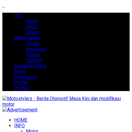
Info
Mobil
Motor
Umum
Modification
Honda
Kawasaki
Suzuki
Yamaha
Nusantara Race
Event
Community
Profile
Product
HOME
INFO
Motor