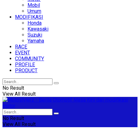
Mobil
Umum
MODIFIKASI
Honda
Kawasaki
Suzuki
Yamaha
RACE
EVENT
COMMUNITY
PROFILE
PRODUCT
No Result
View All Result
No Result
View All Result