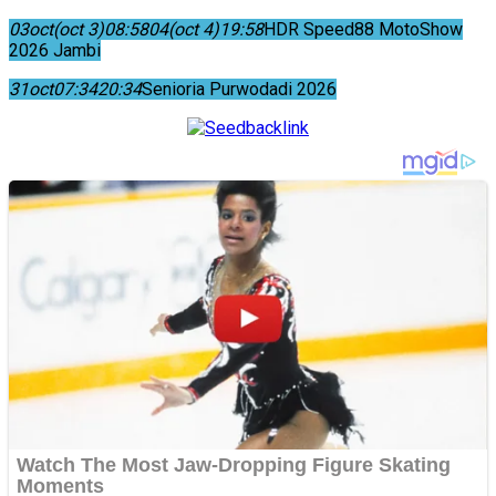
03
oct
(oct 3)
08:58
04
(oct 4)
19:58
HDR Speed88 MotoShow
2026 Jambi
31
oct
07:34
20:34
Senioria Purwodadi 2026