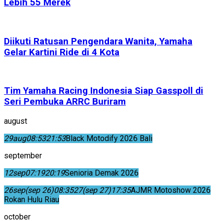
Lebih 55 Merek
Diikuti Ratusan Pengendara Wanita, Yamaha
Gelar Kartini Ride di 4 Kota
Tim Yamaha Racing Indonesia Siap Gasspoll di
Seri Pembuka ARRC Buriram
august
29
aug
08:53
21:53
Black Motodify 2026 Bali
september
12
sep
07:19
20:19
Senioria Demak 2026
26
sep
(sep 26)
08:35
27
(sep 27)
17:35
AJMR Motoshow 2026
Rokan Hulu Riau
october