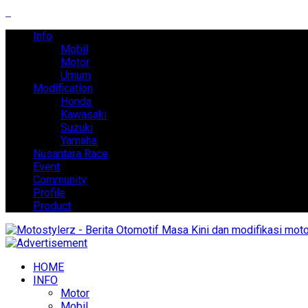
Info
Mobil
Motor
Umum
Modification
Honda
Kawasaki
Suzuki
Yamaha
Nusantara Race
Event
Community
Profile
Product
HOME
INFO
Motor
Mobil