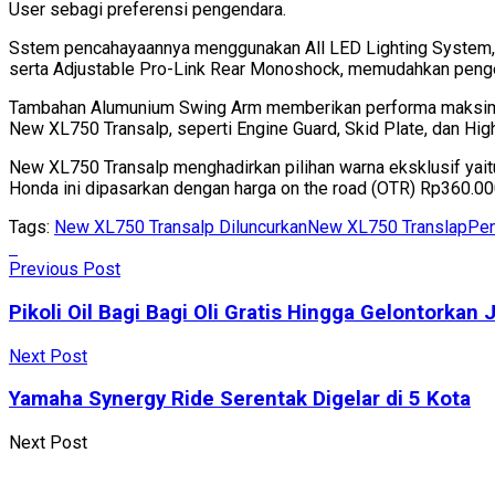
User sebagi preferensi pengendara.
Sstem pencahayaannya menggunakan All LED Lighting System, sert
serta Adjustable Pro-Link Rear Monoshock, memudahkan peng
Tambahan Alumunium Swing Arm memberikan performa maksimal 
New XL750 Transalp, seperti Engine Guard, Skid Plate, dan Hig
New XL750 Transalp menghadirkan pilihan warna eksklusif yaitu
Honda ini dipasarkan dengan harga on the road (OTR) Rp360.00
Tags:
New XL750 Transalp Diluncurkan
New XL750 Translap
Pen
Previous Post
Pikoli Oil Bagi Bagi Oli Gratis Hingga Gelontorka
Next Post
Yamaha Synergy Ride Serentak Digelar di 5 Kota
Next Post