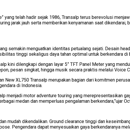
 yang telah hadir sejak 1986, Transalp terus berevolusi menjaw
ing jarak jauh serta memberikan kenyamanan saat dikendarai, baik
g semakin menguatkan identitas petualang sejati. Desain headl
litas tinggi sekaligus daya tahan optimal untuk berkendara di 
lp kini dilengkapi dengan layar 5” TFT Panel Meter yang menduk
n, pesan singkat, hingga musik secara praktis melalui Voice Co
n New XL750 Transalp merupakan bagian dari komitmen perusah
endara di Indonesia.
alp menjadi motor adventure touring yang merepresentasikan gay
 berbagai medan dan memperluas pengalaman berkendara,”ujar Oc
n mudah dikendalikan. Ground clearance tinggi dan keseimban
ose. Pengendara dapat menyesuaikan gaya berkendaranya melalui 