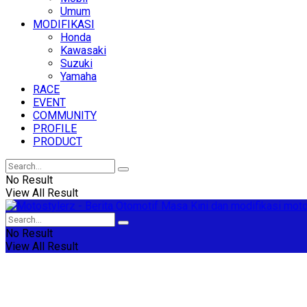
Umum
MODIFIKASI
Honda
Kawasaki
Suzuki
Yamaha
RACE
EVENT
COMMUNITY
PROFILE
PRODUCT
No Result
View All Result
No Result
View All Result