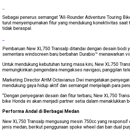
Sebagai penerus semangat “All-Rounder Adventure Touring Bike”
turut menyempurnakan fitur yang mendukung konektivitas saat tur
tidak beraspal.
Pembaruan New XL750 Transalp ditandai dengan desain bodi yan
sementara windscreen baru berbahan Durabio™ menawarkan visibi
Untuk mendukung kebutuhan turing masa kini, New XL750 Transa
memungkinkan pengendara mengakses navigasi, panggilan telepo
Marketing Director AHM Octavianus Dwi mengatakan penyegara
mendukung gaya hidup aktif dan semangat menjelajah para peng
“Dengan penyegaran desain dan fitur terbaru, New XL750 Trans
bike Honda ini akan menjadi partner setia dalam menaklukkan
Performa Andal di Berbagai Medan
New XL750 Transalp mengusung mesin 750cc yang responsif da
jenis medan, berikut penggunaan spoke wheel dan ban dual purp