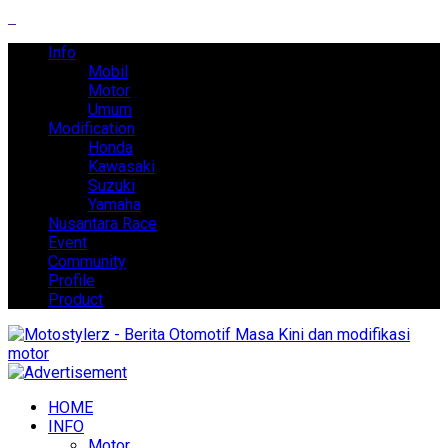
Info
Mobil
Motor
Umum
Modification
Honda
Kawasaki
Suzuki
Yamaha
Nusantara Race
Event
Community
Profile
Product
HOME
INFO
Motor