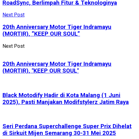
RoadSync, Berlimpah Fitur & Teknologinya
Next Post
20th Anniversary Motor Tiger Indramayu
(MORTIR), “KEEP OUR SOUL”
Next Post
20th Anniversary Motor Tiger Indramayu
(MORTIR), "KEEP OUR SOUL"
Black Motodify Hadir di Kota Malang (1 Juni
2025), Pasti Manjakan Modifstylerz Jatim Raya
Seri Perdana Superchallenge Super Prix Dihelat
di Sirkuit Mijen Semarang 30-31 Mei 2025