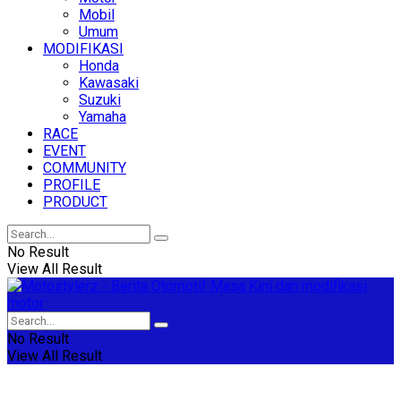
Mobil
Umum
MODIFIKASI
Honda
Kawasaki
Suzuki
Yamaha
RACE
EVENT
COMMUNITY
PROFILE
PRODUCT
No Result
View All Result
No Result
View All Result