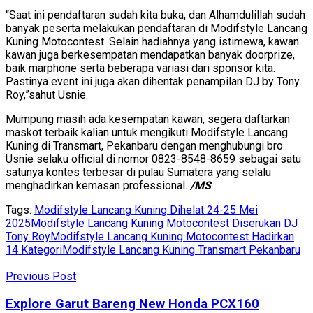
“Saat ini pendaftaran sudah kita buka, dan Alhamdulillah sudah
banyak peserta melakukan pendaftaran di Modifstyle Lancang
Kuning Motocontest. Selain hadiahnya yang istimewa, kawan
kawan juga berkesempatan mendapatkan banyak doorprize,
baik marphone serta beberapa variasi dari sponsor kita.
Pastinya event ini juga akan dihentak penampilan DJ by Tony
Roy,”sahut Usnie.
Mumpung masih ada kesempatan kawan, segera daftarkan
maskot terbaik kalian untuk mengikuti Modifstyle Lancang
Kuning di Transmart, Pekanbaru dengan menghubungi bro
Usnie selaku official di nomor 0823-8548-8659 sebagai satu
satunya kontes terbesar di pulau Sumatera yang selalu
menghadirkan kemasan professional.
/MS
Tags:
Modifstyle Lancang Kuning Dihelat 24-25 Mei
2025
Modifstyle Lancang Kuning Motocontest Diserukan DJ
Tony Roy
Modifstyle Lancang Kuning Motocontest Hadirkan
14 Kategori
Modifstyle Lancang Kuning Transmart Pekanbaru
Previous Post
Explore Garut Bareng New Honda PCX160