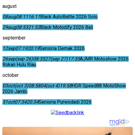
august
08
aug
08:11
16:11
Black AutoBattle 2026 Solo
29
aug
08:53
21:53
Black Motodify 2026 Bali
september
12
sep
07:19
20:19
Senioria Demak 2026
26
sep
(sep 26)
08:35
27
(sep 27)
17:35
AJMR Motoshow 2026
Rokan Hulu Riau
october
03
oct
(oct 3)
08:58
04
(oct 4)
19:58
HDR Speed88 MotoShow
2026 Jambi
31
oct
07:34
20:34
Senioria Purwodadi 2026