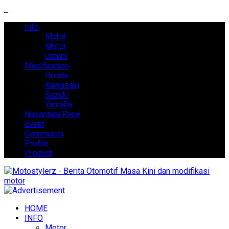
Info
Mobil
Motor
Umum
Modification
Honda
Kawasaki
Suzuki
Yamaha
Nusantara Race
Event
Community
Profile
Product
HOME
INFO
Motor