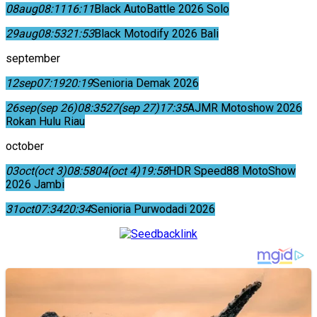
08
aug
08:11
16:11
Black AutoBattle 2026 Solo
29
aug
08:53
21:53
Black Motodify 2026 Bali
september
12
sep
07:19
20:19
Senioria Demak 2026
26
sep
(sep 26)
08:35
27
(sep 27)
17:35
AJMR Motoshow 2026
Rokan Hulu Riau
october
03
oct
(oct 3)
08:58
04
(oct 4)
19:58
HDR Speed88 MotoShow
2026 Jambi
31
oct
07:34
20:34
Senioria Purwodadi 2026