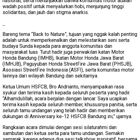
nasional, serta menunjukkan bahwa komunitas motor adalah
wadah positif untuk menyalurkan hobi, menjunjung tinggi
solidaritas, dan jauh dari stigma anarkis.
Bareng tema “Back to Nature”, tujuan yang nggak kalah penting
adalah untuk memperkenalkan dan melestarikan seni serta
budaya Sunda kepada para anggota komunitas dan
masyarakat luas. Turut hadir juga perwakilan katan Motor
Honda Bandung (IMHB), Ikatan Motor Honda Jawa Barat
(IMHJB), Paguyuban Honda StreetFire Jawa Barat (PHSJB),
Asosiasi StreetFire Indonesia (ASFI), serta komunitas motor
lainnya dari wilayah Bandung dan sekitarnya.
Ketua Umum HSFCB, Bro Andrianto, menyampaikan rasa
syukur dan terima kasih kepada seluruh peserta yang hadir.
“Alhamdulillah, acara berjalan dengan lancar. Saya ucapkan
terima kasih kepada seluruh member, khususnya panitia, serta
seluruh tamu undangan yang telah hadir dan memberikan
dukungan di Anniversary ke-12 HSFCB Bandung ini,” ujarnya.
Rangkaian acara dimulai dengan sesi silaturahmi dan
sambutan dari ketua serta para tamu undangan. Semakin
semarak, karena adanya dua sesi talkshow inspiratif, bersama