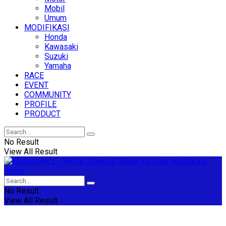
Mobil
Umum
MODIFIKASI
Honda
Kawasaki
Suzuki
Yamaha
RACE
EVENT
COMMUNITY
PROFILE
PRODUCT
No Result
View All Result
No Result
View All Result