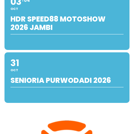
03
04
OCT
HDR SPEED88 MOTOSHOW
2026 JAMBI
31
OCT
SENIORIA PURWODADI 2026