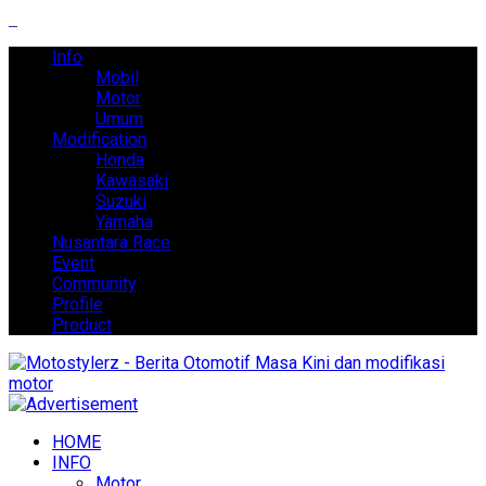
Info
Mobil
Motor
Umum
Modification
Honda
Kawasaki
Suzuki
Yamaha
Nusantara Race
Event
Community
Profile
Product
HOME
INFO
Motor