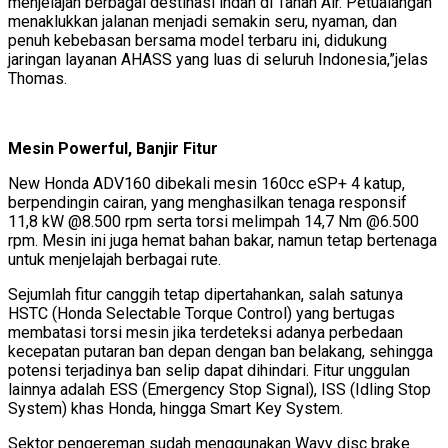
menjelajah berbagai destinasi indah di Tanah Air. Petualangan
menaklukkan jalanan menjadi semakin seru, nyaman, dan
penuh kebebasan bersama model terbaru ini, didukung
jaringan layanan AHASS yang luas di seluruh Indonesia,”jelas
Thomas.
Mesin Powerful, Banjir Fitur
New Honda ADV160 dibekali mesin 160cc eSP+ 4 katup,
berpendingin cairan, yang menghasilkan tenaga responsif
11,8 kW @8.500 rpm serta torsi melimpah 14,7 Nm @6.500
rpm. Mesin ini juga hemat bahan bakar, namun tetap bertenaga
untuk menjelajah berbagai rute.
Sejumlah fitur canggih tetap dipertahankan, salah satunya
HSTC (Honda Selectable Torque Control) yang bertugas
membatasi torsi mesin jika terdeteksi adanya perbedaan
kecepatan putaran ban depan dengan ban belakang, sehingga
potensi terjadinya ban selip dapat dihindari. Fitur unggulan
lainnya adalah ESS (Emergency Stop Signal), ISS (Idling Stop
System) khas Honda, hingga Smart Key System.
Sektor pengereman sudah menggunakan Wavy disc brake