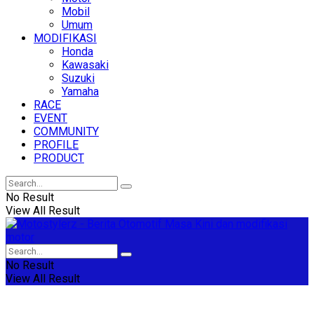
Mobil
Umum
MODIFIKASI
Honda
Kawasaki
Suzuki
Yamaha
RACE
EVENT
COMMUNITY
PROFILE
PRODUCT
No Result
View All Result
No Result
View All Result