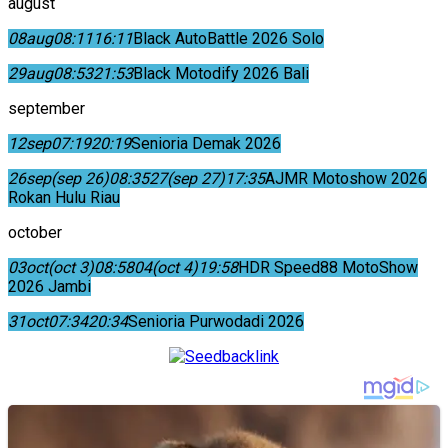
august
08
aug
08:11
16:11
Black AutoBattle 2026 Solo
29
aug
08:53
21:53
Black Motodify 2026 Bali
september
12
sep
07:19
20:19
Senioria Demak 2026
26
sep
(sep 26)
08:35
27
(sep 27)
17:35
AJMR Motoshow 2026
Rokan Hulu Riau
october
03
oct
(oct 3)
08:58
04
(oct 4)
19:58
HDR Speed88 MotoShow
2026 Jambi
31
oct
07:34
20:34
Senioria Purwodadi 2026