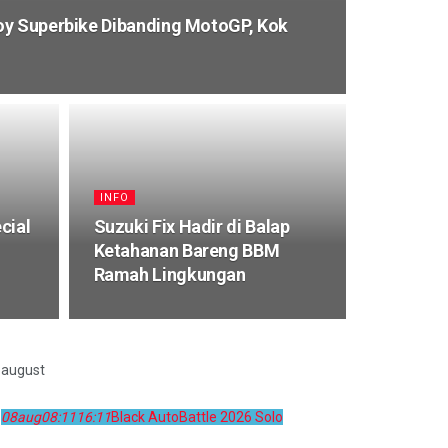
oy Superbike Dibanding MotoGP, Kok
INFO
cial
Suzuki Fix Hadir di Balap
Ketahanan Bareng BBM
Ramah Lingkungan
august
08
aug
08:11
16:11
Black AutoBattle 2026 Solo