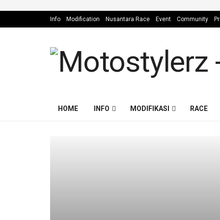
Info
Modification
Nusantara Race
Event
Community
Pr
HOME
INFO
MODIFIKASI
RACE