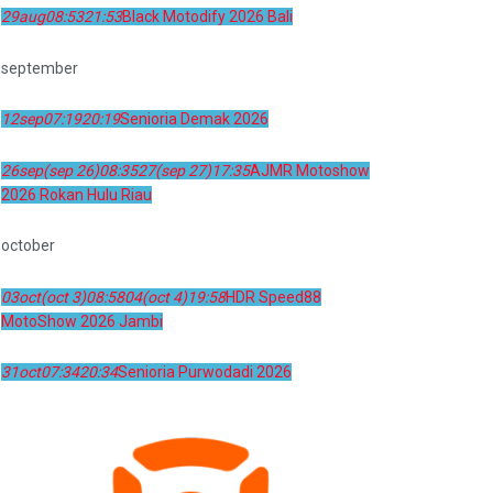
29
aug
08:53
21:53
Black Motodify 2026 Bali
september
12
sep
07:19
20:19
Senioria Demak 2026
26
sep
(sep 26)
08:35
27
(sep 27)
17:35
AJMR Motoshow
2026 Rokan Hulu Riau
october
03
oct
(oct 3)
08:58
04
(oct 4)
19:58
HDR Speed88
MotoShow 2026 Jambi
31
oct
07:34
20:34
Senioria Purwodadi 2026