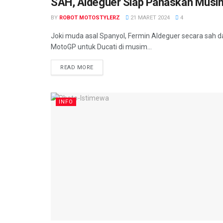
SAH, Aldeguer Siap Panaskan Musi
INFO MANCA
BY
ROBOT MOTOSTYLERZ
21 MARET 2024
4
Joki muda asal Spanyol, Fermin Aldeguer secara sah 
MotoGP untuk Ducati di musim...
READ MORE
INFO